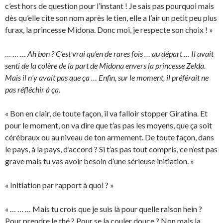
c’est hors de question pour l’instant ! Je sais pas pourquoi mais
dès qu’elle cite son nom après le tien, elle a l’air un petit peu plus
furax, la princesse Midona. Donc moi, je respecte son choix ! »
… … …
Ah bon ? C’est vrai qu’en de rares fois … au départ … Il avait
senti de la colère de la part de Midona envers la princesse Zelda.
Mais il n’y avait pas que ça … Enfin, sur le moment, il préférait ne
pas réfléchir à ça.
« Bon en clair, de toute façon, il va falloir stopper Giratina. Et
pour le moment, on va dire que t’as pas les moyens, que ça soit
cérébraux ou au niveau de ton armement. De toute façon, dans
le pays, à la pays, d’accord ? Si t’as pas tout compris, ce n’est pas
grave mais tu vas avoir besoin d’une sérieuse initiation. »
« Initiation par rapport à quoi ? »
« … … … Mais tu crois que je suis là pour quelle raison hein ?
Pour prendre le thé ? Pour se la couler douce ? Non mais la