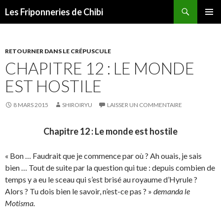
Recherche
Les Friponneries de Chibi
ALLER
MENU
AU
PRINCI
CONTENU
RETOURNER DANS LE CRÉPUSCULE
CHAPITRE 12 : LE MONDE
EST HOSTILE
8 MARS 2015
SHIROIRYU
LAISSER UN COMMENTAIRE
Chapitre 12 : Le monde est hostile
« Bon … Faudrait que je commence par où ? Ah ouais, je sais
bien … Tout de suite par la question qui tue : depuis combien de
temps y a eu le sceau qui s’est brisé au royaume d’Hyrule ?
Alors ? Tu dois bien le savoir, n’est-ce pas ? »
demanda le
Motisma.