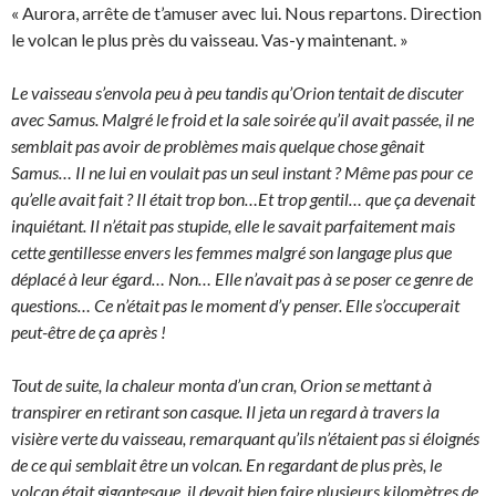
« Aurora, arrête de t’amuser avec lui. Nous repartons. Direction
le volcan le plus près du vaisseau. Vas-y maintenant. »
Le vaisseau s’envola peu à peu tandis qu’Orion tentait de discuter
avec Samus. Malgré le froid et la sale soirée qu’il avait passée, il ne
semblait pas avoir de problèmes mais quelque chose gênait
Samus… Il ne lui en voulait pas un seul instant ? Même pas pour ce
qu’elle avait fait ? Il était trop bon…Et trop gentil… que ça devenait
inquiétant. Il n’était pas stupide, elle le savait parfaitement mais
cette gentillesse envers les femmes malgré son langage plus que
déplacé à leur égard… Non… Elle n’avait pas à se poser ce genre de
questions… Ce n’était pas le moment d’y penser. Elle s’occuperait
peut-être de ça après !
Tout de suite, la chaleur monta d’un cran, Orion se mettant à
transpirer en retirant son casque. Il jeta un regard à travers la
visière verte du vaisseau, remarquant qu’ils n’étaient pas si éloignés
de ce qui semblait être un volcan. En regardant de plus près, le
volcan était gigantesque, il devait bien faire plusieurs kilomètres de