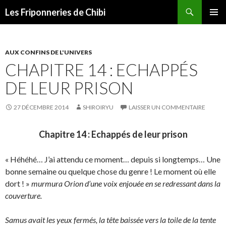
Recherche
Les Friponneries de Chibi
ALLER
MENU
AU
PRINCI
CONTENU
AUX CONFINS DE L'UNIVERS
CHAPITRE 14 : ECHAPPÉS
DE LEUR PRISON
27 DÉCEMBRE 2014
SHIROIRYU
LAISSER UN COMMENTAIRE
Chapitre 14 : Echappés de leur prison
« Héhéhé… J’ai attendu ce moment… depuis si longtemps… Une
bonne semaine ou quelque chose du genre ! Le moment où elle
dort ! »
murmura Orion d’une voix enjouée en se redressant dans la
couverture.
Samus avait les yeux fermés, la tête baissée vers la toile de la tente