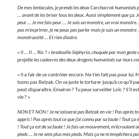
De mes tentacules, je prends les deux Carchacrok humanisés 
… avant de les briser tous les deux. Aussi simplement que ça. J
peur … Je me fais peur … Je suis un monstre, un vrai monstre. 
pas m’exprimer, je ne peux pas parler mais je suis un monstre
monstruosité … Et rien d’autre.
« Il … Il … Ric ?
» bredouille Séphyria, choquée par mon geste a
projette les cadavres des deux dragons humanisés sur leurs co
« Il a l’air de se contrôler encore. Ne t’en fait pas pour lui.
tuons pas Belzak. On va juste le torturer jusqu’à ce qu’il pa
peut disparaître. Emairon ? Tu peux surveiller Loïc ? S’il es
vie ? »
NON ET NON ! Je ne laisserai pas Belzak en vie ! Pas après tou
appris ! Pas après tout ce que j’ai connu par sa faute ! Tout ça e
! Tout ça est de sa faute ! Je fais un mouvement, m’écroulant a
pieds … Je ne sens plus mes pieds. Mais ça ne m’empêchera pas