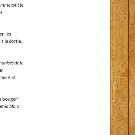
omme tout le
me
en les
s la sortie,
anisés de le
us
miens et
as bouger !
amia alors