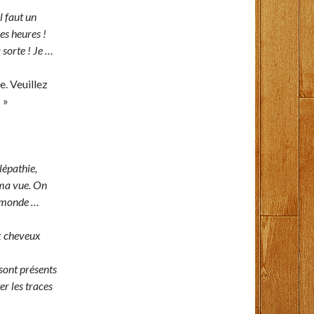
l faut un
es heures !
 sorte ! Je …
e. Veuillez
 »
élépathie,
 ma vue. On
e monde …
 cheveux
sont présents
er les traces