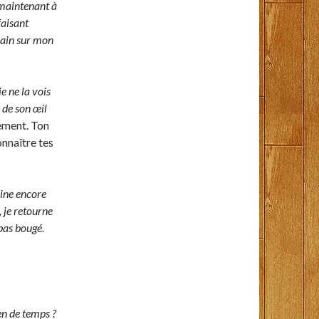
t maintenant à
faisant
main sur mon
e ne la vois
 de son œil
sement. Ton
nnaître tes
aine encore
 je retourne
pas bougé.
en de temps ?