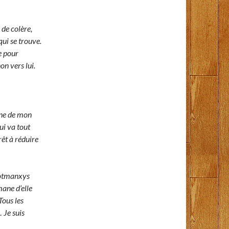
de colère,
qui se trouve.
e pour
on vers lui.
mane de mon
ui va tout
rêt à réduire
Adotmanxys
mane d’elle
Tous les
 Je suis