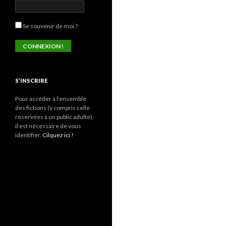
Se souvenir de moi ?
S’INSCRIRE
Pour accéder à l'ensemble
des fictions (y compris celle
réservées à un public adulte),
il est nécessaire de vous
identifier.
Cilquez ici !