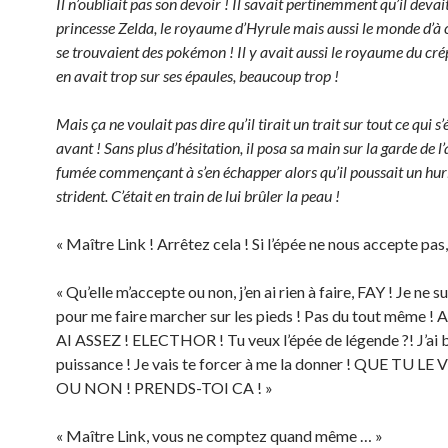
Il n’oubliait pas son devoir ! Il savait pertinemment qu’il devai
princesse Zelda, le royaume d’Hyrule mais aussi le monde d’à c
se trouvaient des pokémon ! Il y avait aussi le royaume du crép
en avait trop sur ses épaules, beaucoup trop !
Mais ça ne voulait pas dire qu’il tirait un trait sur tout ce qui s
avant ! Sans plus d’hésitation, il posa sa main sur la garde de l
fumée commençant à s’en échapper alors qu’il poussait un hu
strident. C’était en train de lui brûler la peau !
« Maître Link ! Arrêtez cela ! Si l’épée ne nous accepte pas
« Qu’elle m’accepte ou non, j’en ai rien à faire, FAY ! Je ne su
pour me faire marcher sur les pieds ! Pas du tout même !
AI ASSEZ ! ELECTHOR ! Tu veux l’épée de légende ?! J’ai 
puissance ! Je vais te forcer à me la donner ! QUE TU LE
OU NON ! PRENDS-TOI CA ! »
« Maître Link, vous ne comptez quand même … »