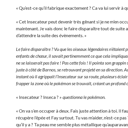
« Qu’est-ce qu’il fabrique exactement ? Ca va lui servir à qu
« Cet Insecateur peut devenir très gênant si je ne m’en oc
maintenant. Je vais donc le faire disparaître tout de suite a
d’attendre la suite des évènements. »
Le faire disparaître ? Vu que les oiseaux légendaires n’étaient 
enfants de chœur, il savait pertinemment ce que cela impliquait
ne se laisserait pas faire ! Pas cette fois ! Il pointa son grappin
juste à côté de Barnos, se retrouvant projeté en sa direction.
instant où il agrippait l’Insecateur sur sa route, plusieurs éclai
frapper la zone où le pokémon se trouvait, créant un profond c
« Insecateur ? Inseca ? »
questionna le pokémon.
« On va s’en occuper à deux. Fais juste attention à toi. Il fau
récupère l’épée et Fay surtout. Tu vas m’aider, n’est-ce pas
qu’il y a ? Ta peau me semble plus métallique qu’auparavant