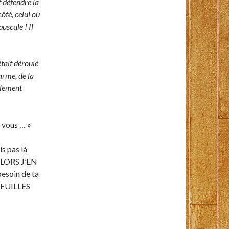
t défendre la
ôté, celui où
uscule ! Il
’était déroulé
’arme, de la
rlement
, vous … »
is pas là
 ALORS J’EN
besoin de ta
 VEUILLES