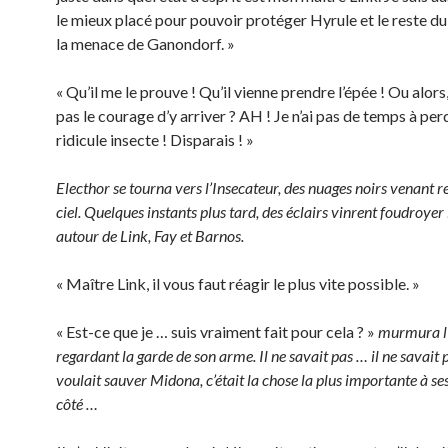
le mieux placé pour pouvoir protéger Hyrule et le reste 
la menace de Ganondorf. »
« Qu’il me le prouve ! Qu’il vienne prendre l’épée ! Ou alors,
pas le courage d’y arriver ? AH ! Je n’ai pas de temps à pe
ridicule insecte ! Disparais ! »
Electhor se tourna vers l’Insecateur, des nuages noirs venant r
ciel. Quelques instants plus tard, des éclairs vinrent foudroyer 
autour de Link, Fay et Barnos.
« Maître Link, il vous faut réagir le plus vite possible. »
« Est-ce que je … suis vraiment fait pour cela ? »
murmura l’
regardant la garde de son arme. Il ne savait pas … il ne savait p
voulait sauver Midona, c’était la chose la plus importante à s
côté …