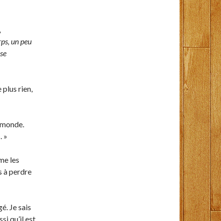
,
ps, un peu
 se
 plus rien,
e monde.
. »
mme les
s à perdre
é. Je sais
si qu’il est