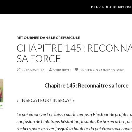
ALLER AU CONTENU
BIENVENUE AUX FRIPONNER
RETOURNER DANS LE CRÉPUSCULE
CHAPITRE 145 : RECONN
SA FORCE
22 MARS 2015
SHIROIRYU
LAISSER UN COMMENTAIRE
Chapitre 145 : Reconnaître sa force
« INSECATEUR ! INSECA ! »
yu
Le pokémon vert ne laissa pas le temps à Electhor de profiter d
confusion de Link. Sans hésitation, il sauta d’arbre en arbre, d
rochers pour arriver jusqu’à la hauteur du pokémon aux capac