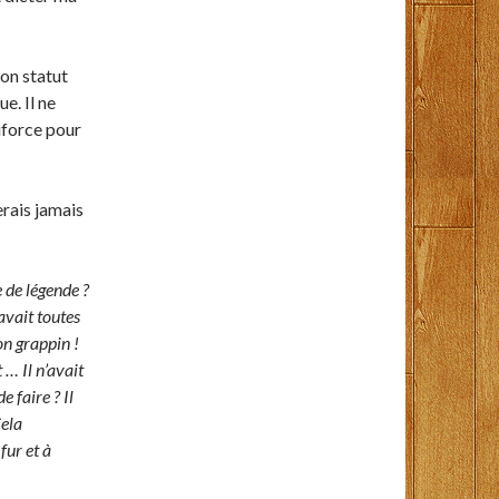
ton statut
e. Il ne
riforce pour
erais jamais
 de légende ?
 avait toutes
son grappin !
… Il n’avait
e faire ? Il
Cela
fur et à