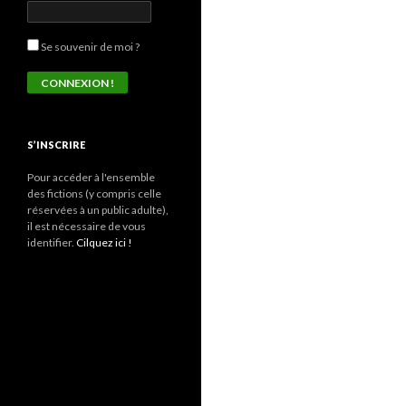
Se souvenir de moi ?
S’INSCRIRE
Pour accéder à l'ensemble
des fictions (y compris celle
réservées à un public adulte),
il est nécessaire de vous
identifier.
Cilquez ici !