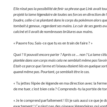
Elle n’eut pas la possibilité de finir sa phrase que Link avait t
projeté la lame légendaire de toutes ses forces en direction de l
foudre, celle-ci se plantant dans le corps du pokémon alors qu
tombait à genoux, regardant ses mains. Le cuir de ses gants ava
calciné et il avait de nombreuses brûlures aux mains.
« Pauvre fou. Sais-ce que tu es en train de faire ? »
Quoi ? Il pouvait encore parler ? Après ce … non ? La lame s’éta
plantée dans son corps mais cela ne semblait même pas l’avoir
Etait-ce parce que l’arme et l’oiseau étaient liés en quelque so
quand même pas. Pourtant, ça semblait être le cas.
« Tu jettes l’épée de légende en ma direction avec la ferme
de me tuer, c’est bien cela ? Comprends-tu la portée de ton
« Je le comprend parfaitement ! Et je sais aussi ce que je do
exactement ! Ce n’est pas des oiseaux légendaires qui von