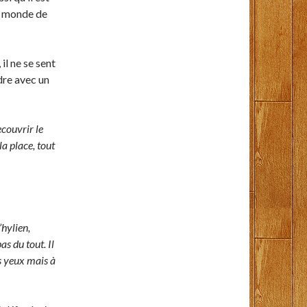
du monde de
 il ne se sent
rdre avec un
ecouvrir le
la place, tout
hylien,
as du tout. Il
es yeux mais à