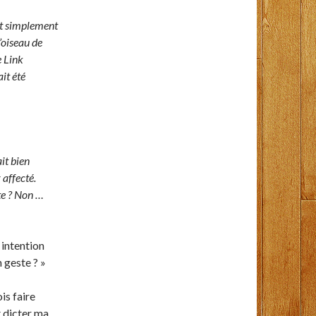
out simplement
’oiseau de
e Link
it été
it bien
 affecté.
rte ? Non …
 intention
 geste ? »
is faire
t dicter ma