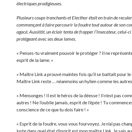
électriques prodigieuses.
Plusieurs coups tranchants et Electhor était en train de reculer
commençant à faire parcourir la foudre tout autour de son cor
agacé. Aussitôt, un éclair tenta de frapper l’Insecateur, celui-ci
protégeant avec ses deux lames.
« Penses-tu vraiment pouvoir le protéger ? Il ne représente
esprit de la lame. »
« Maître Link a prouvé maintes fois qu’il se battait pour l
Maître Link reste … néanmoins un hylien comme les autres
« Mensonges ! Il est le héros de la déesse ! Il n’est pas co
autres ! Ne l’oublie jamais, esprit de l’épée ! Tu commence
conscience de ce que tu dois faire ! »
« Esprit de la foudre, vous vous fourvoyez. Je n’ai pas chang
juste dans quel état d’esprit est mon maître Link. Je sais aus