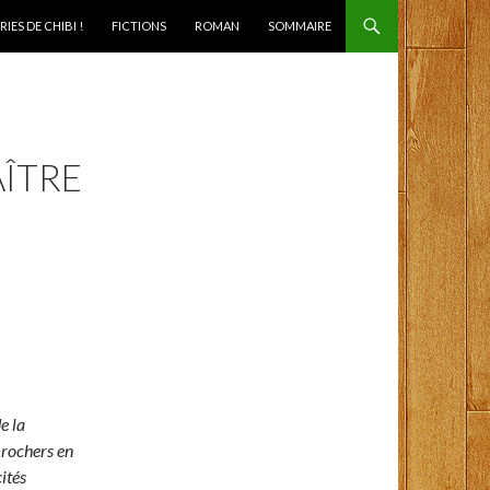
IES DE CHIBI !
FICTIONS
ROMAN
SOMMAIRE
AÎTRE
e la
e rochers en
ités