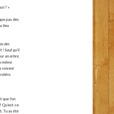
oi ? »
cupe pas dès
u lieu
pas des
 ! Sauf qu’il
 sur un arbre,
 Au même
rs vinrent
ratère.
t que l’on
 ? Qu’est-ce
. Tu as été