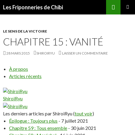
Recherche
Les Friponneries de Chibi
ALLER
MENU
AU
PRINCI
CONTENU
LE SENS DE LA VICTOIRE
CHAPITRE 15 : VANITÉ
28 MARS 2015
SHIROIRYU
LAISSER UN COMMENTAIRE
À propos
Articles récents
ShiroiRyu
Les derniers articles par ShiroiRyu
(
tout voir
)
Épilogue : Toujours plus
- 7 juillet 2021
Chapitre 59 : Tous ensemble
- 30 juin 2021