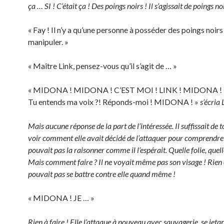
ça … SI ! C’était ça ! Des poings noirs ! Il s’agissait de poings noi
« Fay ! Il n’y a qu’une personne à posséder des poings noirs 
manipuler. »
« Maître Link, pensez-vous qu’il s’agit de … »
« MIDONA ! MIDONA ! C’EST MOI ! LINK ! MIDONA 
Tu entends ma voix ?! Réponds-moi ! MIDONA ! »
s’écria 
Mais aucune réponse de la part de l’intéressée. Il suffissait de 
voir comment elle avait décidé de l’attaquer pour comprendre 
pouvait pas la raisonner comme il l’espérait. Quelle folie, quelle
Mais comment faire ? Il ne voyait même pas son visage ! Rien d
pouvait pas se battre contre elle quand même !
« MIDONA ! JE … »
Rien à faire ! Elle l’attaque à nouveau avec sauvagerie, se jetant