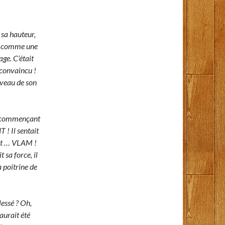
 sa hauteur,
nt, comme une
age. C’était
t convaincu !
niveau de son
en commençant
! Il sentait
 et … VLAM !
t sa force, il
a poitrine de
essé ? Oh,
aurait été