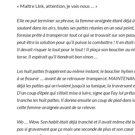
« Maître Link, attention, je vais nous … »
Elle ne put terminer sa phrase, la femme-araignée étant déjà à
sautant dans les airs, toutes ses pattes réunies en un seul poi
foreuse prête à transpercer tout ce qui se trouvait sur son pass
peut-être la solution pour qu’il puisse la combattre ! Il en étai
Il devait risquer le tout pour le tout ! Il plaça son bouclier au 
torse. Il espérait qu’il tiendrait bon sinon …
Les huit pattes frappèrent au même instant, le bouclier hyli
à se fissurer … avant de se retrouver transpercé. MAINTENANT 
déjà les pattes qui arrivaient jusqu’à sa tunique, la traversant
D’un coup d’épée qui s’était mise à luire, signe que Fay lui prêtai
trancha les huit pattes. Il donna ensuite un coup de pied dans l
cette femme-araignée avant de se relever.
Wo … Wow. Son habit était déjà tranché et il avait même été bl
pas si gravement que ça mais une seconde de plus et son cœur 