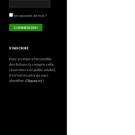
Se souvenir de moi ?
S’INSCRIRE
Pour accéder à l'ensemble
des fictions (y compris celle
réservées à un public adulte),
il est nécessaire de vous
identifier.
Cilquez ici !