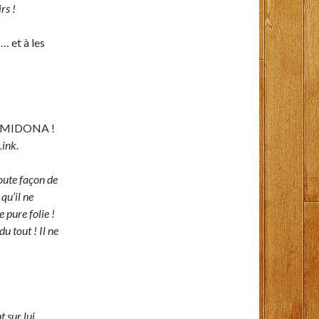
rs !
… et à les
! MIDONA !
Link.
toute façon de
qu’il ne
 pure folie !
u tout ! Il ne
 sur lui.