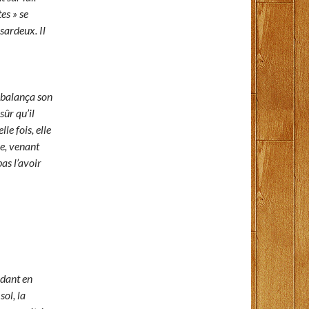
es » se
sardeux. Il
l balança son
sûr qu’il
le fois, elle
me, venant
as l’avoir
ndant en
sol, la