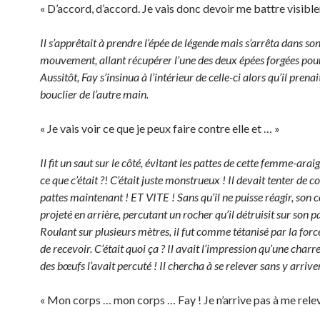
« D’accord, d’accord. Je vais donc devoir me battre visibl
Il s’apprêtait à prendre l’épée de légende mais s’arrêta dans so
mouvement, allant récupérer l’une des deux épées forgées pour
Aussitôt, Fay s’insinua à l’intérieur de celle-ci alors qu’il prenai
bouclier de l’autre main.
« Je vais voir ce que je peux faire contre elle et … »
Il fit un saut sur le côté, évitant les pattes de cette femme-arai
ce que c’était ?! C’était juste monstrueux ! Il devait tenter de c
pattes maintenant ! ET VITE ! Sans qu’il ne puisse réagir, son c
projeté en arrière, percutant un rocher qu’il détruisit sur son p
Roulant sur plusieurs mètres, il fut comme tétanisé par la force
de recevoir. C’était quoi ça ? Il avait l’impression qu’une charre
des bœufs l’avait percuté ! Il chercha à se relever sans y arriver
« Mon corps … mon corps … Fay ! Je n’arrive pas à me relev