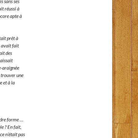
s sans ses
it réussi à
ncore apte à
tait prêt à
 avait fait
it des
aissait
e-araignée
u trouver une
e et à la
endre forme …
e ? En fait,
ce n’était pas