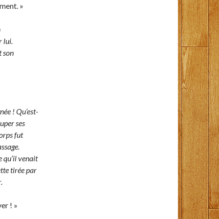
ement. »
n
 lui.
t son
gnée ! Qu’est-
ouper ses
orps fut
assage.
 qu’il venait
tte tirée par
.
er ! »