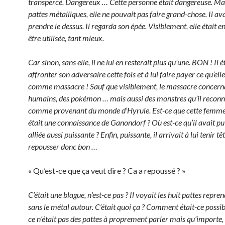
transpercé. Dangereux … Cette personne était dangereuse. Mai
pattes métalliques, elle ne pouvait pas faire grand-chose. Il ava
prendre le dessus. Il regarda son épée. Visiblement, elle était e
être utilisée, tant mieux.
Car sinon, sans elle, il ne lui en resterait plus qu’une. BON ! Il é
affronter son adversaire cette fois et à lui faire payer ce qu’elle
comme massacre ! Sauf que visiblement, le massacre concerna
humains, des pokémon … mais aussi des monstres qu’il reconn
comme provenant du monde d’Hyrule. Est-ce que cette femm
était une connaissance de Ganondorf ? Où est-ce qu’il avait p
alliée aussi puissante ? Enfin, puissante, il arrivait à lui tenir têt
repousser donc bon …
« Qu’est-ce que ça veut dire ? Ca a repoussé ? »
C’était une blague, n’est-ce pas ? Il voyait les huit pattes repr
sans le métal autour. C’était quoi ça ? Comment était-ce possibl
ce n’était pas des pattes à proprement parler mais qu’importe, 