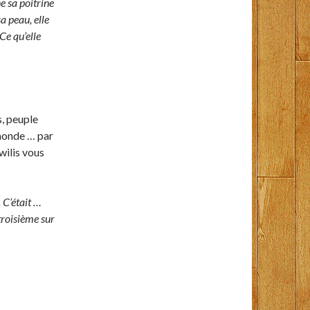
e sa poitrine
a peau, elle
Ce qu’elle
s, peuple
 monde … par
wilis vous
 C’était …
 troisième sur