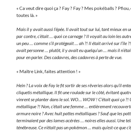
« Ca veut dire quoi ça ? Fay ? Fay ? Mes pokéballs ? Pfiou, 
toutes là. »
Mais il y avait aussi l’épée. Il avait tout sur lui, tant mieux en 
par contre, c’était … quoi ce carnage ? Il voyait au loin les aut
un peu … comme s’il protégeait … ah ?! Il était arrivé sur l’île ?!
avait personne … plutôt, il y avait eu quelqu’un … mais il n’étai
pour en parler. Des cadavres, des cadavres à perte de vue.
« Maître Link, faites attention ! »
Hein ? La voix de Fay le fit sortir de ses rêveries alors qu’il ent
cliquetis métallique. Il fit une roulade sur le côté, évitant quat
vinrent se planter dans le sol. WO… WOW ! C’était quoi ça ?!
métallique ?! Non, c’était une femme … entièrement recouvert
armure noire ? Avec huit pattes métalliques ? Sauf que les patt
terminaient par des lames acérées … noires elles aussi. Une tel
ténébreuse. Ce n’était pas un pokémon … mais qu’est-ce que c’ét