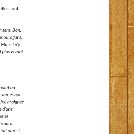
elles sont
un sens. Bon,
res ouragans,
 Mais il n’y
t plus vivant
endait un
re lames qui
 Une araignée
e d’une
es se
le aura
ait alors ?