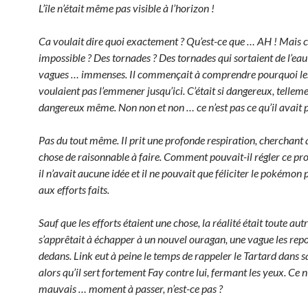
L’île n’était même pas visible à l’horizon !
Ca voulait dire quoi exactement ? Qu’est-ce que … AH ! Mais c’
impossible ? Des tornades ? Des tornades qui sortaient de l’eau 
vagues … immenses. Il commençait à comprendre pourquoi le
voulaient pas l’emmener jusqu’ici. C’était si dangereux, tellem
dangereux même. Non non et non … ce n’est pas ce qu’il avait 
Pas du tout même. Il prit une profonde respiration, cherchant
chose de raisonnable à faire. Comment pouvait-il régler ce pr
il n’avait aucune idée et il ne pouvait que féliciter le pokémon
aux efforts faits.
Sauf que les efforts étaient une chose, la réalité était toute autr
s’apprêtait à échapper à un nouvel ouragan, une vague les repo
dedans. Link eut à peine le temps de rappeler le Tartard dans s
alors qu’il sert fortement Fay contre lui, fermant les yeux. Ce n
mauvais … moment à passer, n’est-ce pas ?