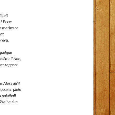
était
? Et ces
s marins ne
ent
prévu.
 quelque
oblème ? Non,
 par rapport
e. Alors qu’il
ussa en plein
a pokéball
’était qu’un