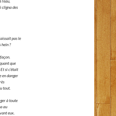
 l’eau,
i cligna des
aissait pas le
s hein ?
 façon.
rquant que
t si c’était
re en danger
rès
u tout.
ger à toute
ha au
vant eux.