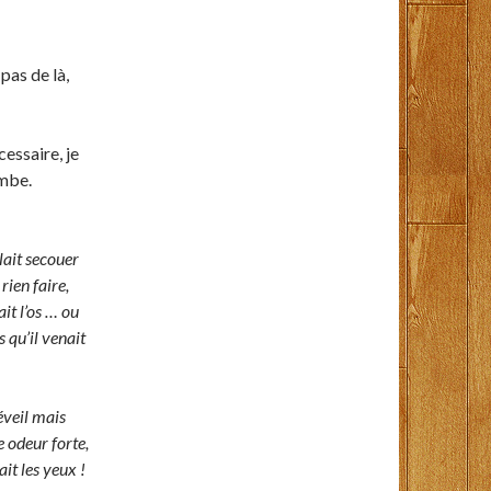
pas de là,
cessaire, je
ombe.
llait secouer
rien faire,
ait l’os … ou
 qu’il venait
réveil mais
e odeur forte,
ait les yeux !