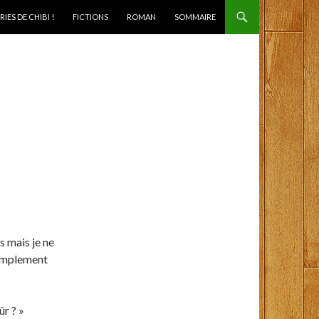
IES DE CHIBI !
FICTIONS
ROMAN
SOMMAIRE
s mais je ne
simplement
r ? »