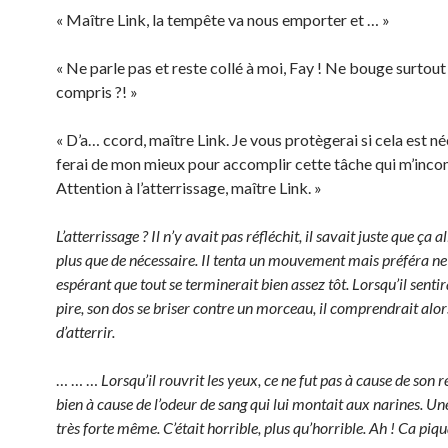
« Maître Link, la tempête va nous emporter et … »
« Ne parle pas et reste collé à moi, Fay ! Ne bouge surtout 
compris ?! »
« D’a… ccord, maître Link. Je vous protègerai si cela est né
ferai de mon mieux pour accomplir cette tâche qui m’inc
Attention à l’atterrissage, maître Link. »
L’atterrissage ? Il n’y avait pas réfléchit, il savait juste que ça a
plus que de nécessaire. Il tenta un mouvement mais préféra ne 
espérant que tout se terminerait bien assez tôt. Lorsqu’il sentir
pire, son dos se briser contre un morceau, il comprendrait alors
d’atterrir.
… … …
Lorsqu’il rouvrit les yeux, ce ne fut pas à cause de son 
bien à cause de l’odeur de sang qui lui montait aux narines. Un
très forte même. C’était horrible, plus qu’horrible. Ah ! Ca piqu