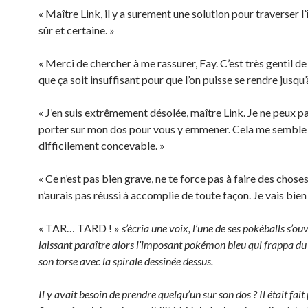
« Maître Link, il y a surement une solution pour traverser l’îl
sûr et certaine. »
« Merci de chercher à me rassurer, Fay. C’est très gentil de
que ça soit insuffisant pour que l’on puisse se rendre jusqu’à 
« J’en suis extrêmement désolée, maître Link. Je ne peux p
porter sur mon dos pour vous y emmener. Cela me semble
difficilement concevable. »
« Ce n’est pas bien grave, ne te force pas à faire des chose
n’aurais pas réussi à accomplie de toute façon. Je vais bien 
« TAR… TARD ! »
s’écria une voix, l’une de ses pokéballs s’ou
laissant paraître alors l’imposant pokémon bleu qui frappa du
son torse avec la spirale dessinée dessus.
Il y avait besoin de prendre quelqu’un sur son dos ? Il était fait