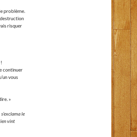
le problème.
 destruction
vais risquer
 !
e continuer
u’un vous
ire. »
»
s’exclama le
ien vint