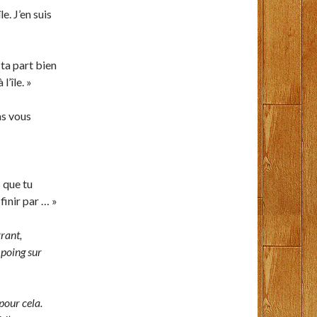
e. J’en suis
 ta part bien
l’île. »
as vous
s que tu
finir par … »
vrant,
 poing sur
 pour cela.