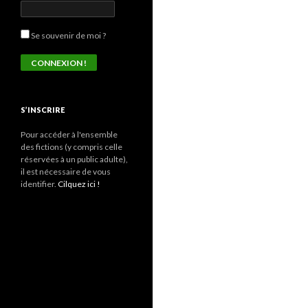
Se souvenir de moi ?
S’INSCRIRE
Pour accéder à l'ensemble
des fictions (y compris celle
réservées à un public adulte),
il est nécessaire de vous
identifier.
Cilquez ici !