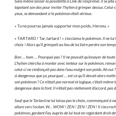
Sans même laisser la possibilité à Link de s’exprimer, il se jeta à
tapotant son dos pour inviter l’hylien à grimper dessus. Celui-c
yeux, se demandant si le pokémon était sérieux.
« Tu ne pourras jamais supporter mon poids, Heronu. »
« TARTARD ! Tar, tartard ! »
s’exclama le pokémon. Il ne lui l
choix ! Alors qu’il grimpait au lieu de lui faire perdre son temp
Bon … hum … Pourquoi pas ? Il ne pouvait qu’essayer de toute
L’hylien chercha à monter avec lenteur sur le pokémon, rema
celui-ci ne s’enfonçait pas dans l’eau malgré son poids. Ah oui ? E
si dangereux que ça, pourquoi … est-ce qu’il devait alors mett
son pokémon ? Ce n’était pas normal et logique, c’était même t
dangereux dans le font. Il n’était pas réellement d’accord, pas d
Sauf que le Tartard ne lui laissa pas le choix, commençant à na
allure vers l’océan. W… WOW ! ZEN ! ZEN ! ZEN ! Il s’accroc
pokémon, gardant Fay auprès de lui tout en regardant droit de