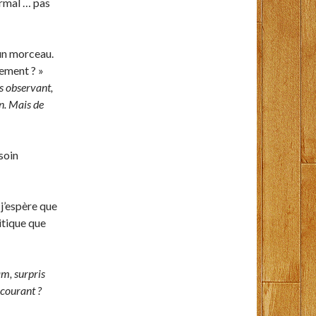
normal … pas
 un morceau.
tement ? »
s observant,
n. Mais de
soin
 j’espère que
itique que
, surpris
 courant ?