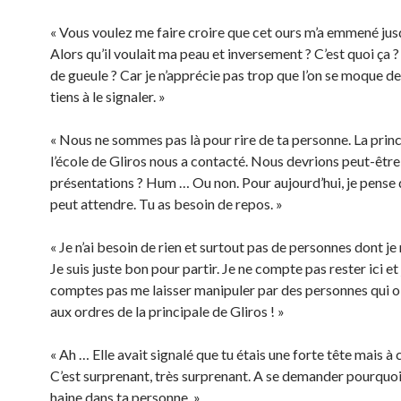
« Vous voulez me faire croire que cet ours m’a emmené jus
Alors qu’il voulait ma peau et inversement ? C’est quoi ça 
de gueule ? Car je n’apprécie pas trop que l’on se moque de
tiens à le signaler. »
« Nous ne sommes pas là pour rire de ta personne. La princ
l’école de Gliros nous a contacté. Nous devrions peut-être 
présentations ? Hum … Ou non. Pour aujourd’hui, je pense 
peut attendre. Tu as besoin de repos. »
« Je n’ai besoin de rien et surtout pas de personnes dont je n
Je suis juste bon pour partir. Je ne compte pas rester ici et 
comptes pas me laisser manipuler par des personnes qui 
aux ordres de la principale de Gliros ! »
« Ah … Elle avait signalé que tu étais une forte tête mais à 
C’est surprenant, très surprenant. A se demander pourquoi
haine dans ta personne. »