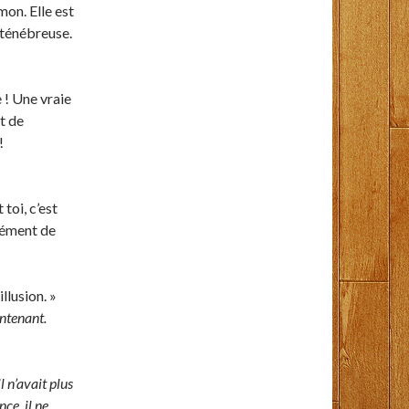
on. Elle est
e ténébreuse.
e ! Une vraie
t de
!
toi, c’est
mément de
llusion. »
intenant.
il n’avait plus
ce, il ne