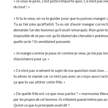
« Je vous le jures, c’est juste n’importe quoi. Ce n’est pas 
du tout ! »
« Si tu le veux, on va te guider pour que tu puisses manger
Tu as l’air plus qu’affaibli. Tu es sûr d’avoir manger correc
demanda l’un des hommes qu’il avait remarqués. Rien qu’en le
impossible de ne pas voir qu’ils étaient des chevaliers-pokémo
quelle sorte ? Ils semblaient puissants.
« Je mange comme je peux et comme je veux, je n’ai pas be
d’assistance pour ça. »
« Ce n’est pas vraiment le sujet de ma question mais bon …
tu aimes la viande car ce n’est pas avec un corps aussi rach
ça que tu vas attirer cette fille. »
« De quelle fille est-ce que vous parlez ? »
marmonna Waram
par les propos de cet homme. Ils n’étaient quand même pas au
Qu’est-ce que la principale avait dit ?