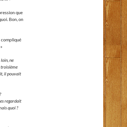
mpression que
quoi. Bon, on
op compliqué
 »
loin, ne
 troisième
t, il pouvait
?
les regardait
ais quoi ?