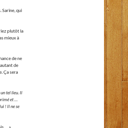
 Sarine, qui
iez plutôt la
as mieux à
chance de ne
s autant de
e. Ça sera
un tel lieu. Il
pprimé et …
i ! Il ne se
ais … »