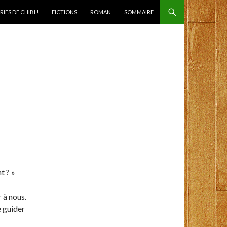
IES DE CHIBI !
FICTIONS
ROMAN
SOMMAIRE
t ? »
 à nous.
e guider