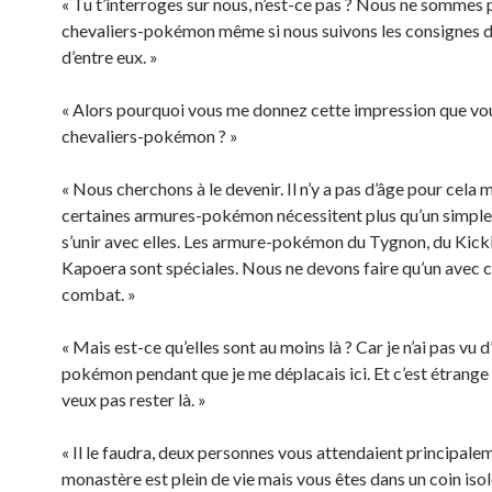
« Tu t’interroges sur nous, n’est-ce pas ? Nous ne sommes 
chevaliers-pokémon même si nous suivons les consignes d
d’entre eux. »
« Alors pourquoi vous me donnez cette impression que vo
chevaliers-pokémon ? »
« Nous cherchons à le devenir. Il n’y a pas d’âge pour cela 
certaines armures-pokémon nécessitent plus qu’un simple 
s’unir avec elles. Les armure-pokémon du Tygnon, du Kickl
Kapoera sont spéciales. Nous ne devons faire qu’un avec c
combat. »
« Mais est-ce qu’elles sont au moins là ? Car je n’ai pas vu 
pokémon pendant que je me déplacais ici. Et c’est étrange 
veux pas rester là. »
« Il le faudra, deux personnes vous attendaient principale
monastère est plein de vie mais vous êtes dans un coin isol