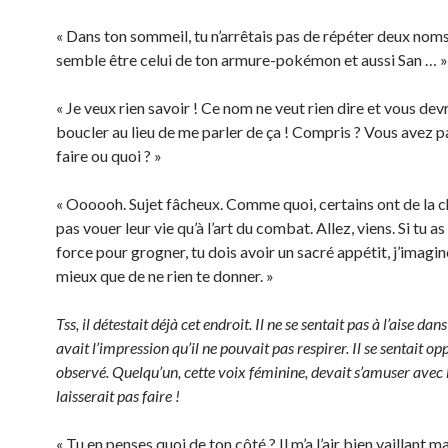
« Dans ton sommeil, tu n’arrêtais pas de répéter deux noms.
semble être celui de ton armure-pokémon et aussi San … »
« Je veux rien savoir ! Ce nom ne veut rien dire et vous devr
boucler au lieu de me parler de ça ! Compris ? Vous avez p
faire ou quoi ? »
« Oooooh. Sujet fâcheux. Comme quoi, certains ont de la 
pas vouer leur vie qu’à l’art du combat. Allez, viens. Si tu a
force pour grogner, tu dois avoir un sacré appétit, j’imagin
mieux que de ne rien te donner. »
Tss, il détestait déjà cet endroit. Il ne se sentait pas à l’aise dans 
avait l’impression qu’il ne pouvait pas respirer. Il se sentait o
observé. Quelqu’un, cette voix féminine, devait s’amuser avec lu
laisserait pas faire !
« Tu en penses quoi de ton côté ? Il m’a l’air bien vaillant m