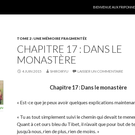
ALLER AU CONTENU
BIENVENUE AUX FRIPONNER
TOME 2 : UNE MÉMOIRE FRAGMENTÉE
CHAPITRE 17 : DANS LE
MONASTÈRE
4 JUIN 2015
SHIROIRYU
LAISSER UN COMMENTAIRE
Chapitre 17 : Dans le monastère
« Est-ce que je peux avoir quelques explications maintenan
yu
« Tu as tout simplement suivi le chemin qui devait te mener
Quant à cet ours bleu du Tibet, il n’avait que pour but de t
jusqu’à nous, rien de plus, rien de moins. »