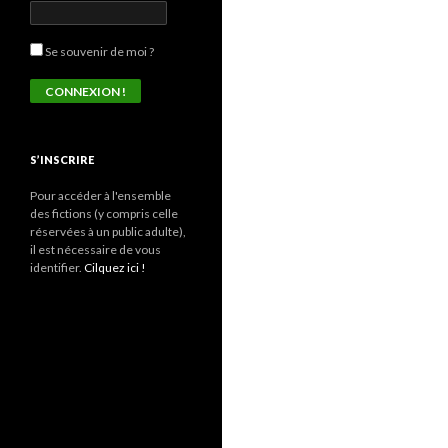
Se souvenir de moi ?
S’INSCRIRE
Pour accéder à l'ensemble
des fictions (y compris celle
réservées à un public adulte),
il est nécessaire de vous
identifier.
Cilquez ici !