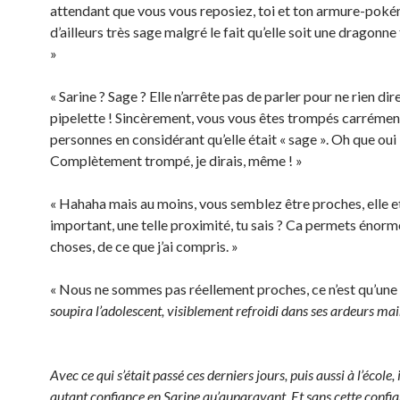
attendant que vous vous reposiez, toi et ton armure-pokém
d’ailleurs très sage malgré le fait qu’elle soit une dragonn
»
« Sarine ? Sage ? Elle n’arrête pas de parler pour ne rien dir
pipelette ! Sincèrement, vous vous êtes trompés carrémen
personnes en considérant qu’elle était « sage ». Oh que oui 
Complètement trompé, je dirais, même ! »
« Hahaha mais au moins, vous semblez être proches, elle et 
important, une telle proximité, tu sais ? Ca permets énor
choses, de ce que j’ai compris. »
« Nous ne sommes pas réellement proches, ce n’est qu’une i
soupira l’adolescent, visiblement refroidi dans ses ardeurs ma
Avec ce qui s’était passé ces derniers jours, puis aussi à l’école, 
autant confiance en Sarine qu’auparavant. Et sans cette confian