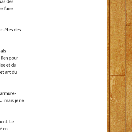
pas des
e l’une
us êtes des
mais
lien pour
ee et du
et art du
d’armure-
… mais je ne
ment. Le
é en