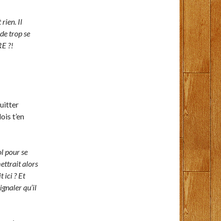
rien. Il
de trop se
E ?!
uitter
ois t’en
ol pour se
ettrait alors
 ici ? Et
ignaler qu’il