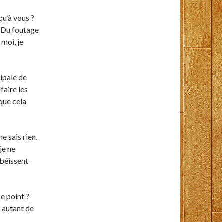
qu’à vous ?
? Du foutage
 moi, je
ipale de
faire les
que cela
e sais rien.
je ne
obéissent
ce point ?
 autant de