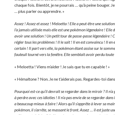
chaque fois. Bientôt, je ne pourrais … qu’à peine bouger. Je
… plus parler ou apprendre. »
Assez ! Assez et assez ! Meloetta ! Elle a peut-être une solution 
l’a jamais utilisée mais elle est une pokémon légendaire ! Elle d
avoir une solution ! Un petit tour de passe-passe légendaire ! 
régler tous les problèmes ! Il le sait ! Il en est convaincu ! Il en e
certain ! Il part vers elle, la pokémon étant assise sur le somm
fauteuil tourné vers la fenêtre. Elle semblait avoir perdu toute 
« Meloetta ! Viens m’aider ! Je sais que tu en capable ! »
« Hémaltone ? Non. Je ne t’aiderais pas. Regardes-toi dans 
Pourquoi est-ce qu’il devrait se regarder dans le miroir ? Il n’a
à perdre avec ces idioties ! Il n’a pas envie de se regarder dans l
a beaucoup mieux à faire ! Alors qu’il s’apprête à lever sa main
pokémon, il s’arrête, se massant le front. Assez … il est juste us