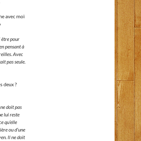
.
che avec moi
»
l être pour
u’en pensant à
eilles. Avec
tait pas seule.
es deux ?
 ne doit pas
e lui reste
ce qu’elle
nière ou d’une
en. Il ne doit