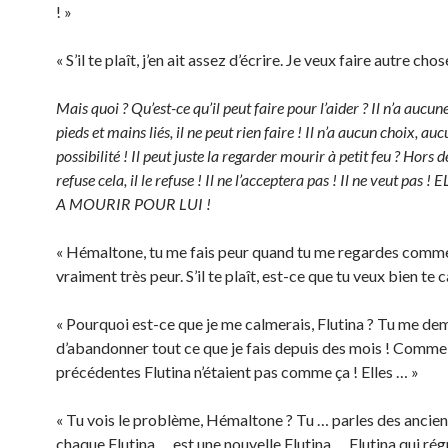
! »
« S’il te plaît, j’en ait assez d’écrire. Je veux faire autre chos
Mais quoi ? Qu’est-ce qu’il peut faire pour l’aider ? Il n’a aucune 
pieds et mains liés, il ne peut rien faire ! Il n’a aucun choix, au
possibilité ! Il peut juste la regarder mourir à petit feu ? Hors d
refuse cela, il le refuse ! Il ne l’acceptera pas ! Il ne veut pas 
A MOURIR POUR LUI !
« Hémaltone, tu me fais peur quand tu me regardes comme
vraiment très peur. S’il te plaît, est-ce que tu veux bien te 
« Pourquoi est-ce que je me calmerais, Flutina ? Tu me d
d’abandonner tout ce que je fais depuis des mois ! Comme 
précédentes Flutina n’étaient pas comme ça ! Elles … »
« Tu vois le problème, Hémaltone ? Tu … parles des ancie
chaque Flutina … est une nouvelle Flutina … Flutina qui rég