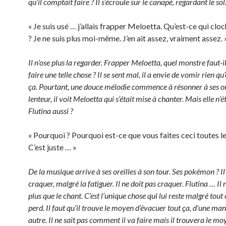
qu’il comptait faire ? Il s’écroule sur le canapé, regardant le sol
« Je suis usé … j’allais frapper Meloetta. Qu’est-ce qui clo
? Je ne suis plus moi-même. J’en ait assez, vraiment assez. 
Il n’ose plus la regarder. Frapper Meloetta, quel monstre faut-i
faire une telle chose ? Il se sent mal, il a envie de vomir rien q
ça. Pourtant, une douce mélodie commence à résonner à ses or
lenteur, il voit Meloetta qui s’était mise à chanter. Mais elle n’é
Flutina aussi ?
« Pourquoi ? Pourquoi est-ce que vous faites ceci toutes l
C’est juste … »
De la musique arrive à ses oreilles à son tour. Ses pokémon ? Il
craquer, malgré la fatiguer. Il ne doit pas craquer. Flutina … Il n
plus que le chant. C’est l’unique chose qui lui reste malgré tout 
perd. Il faut qu’il trouve le moyen d’évacuer tout ça, d’une ma
autre. Il ne sait pas comment il va faire mais il trouvera le moy