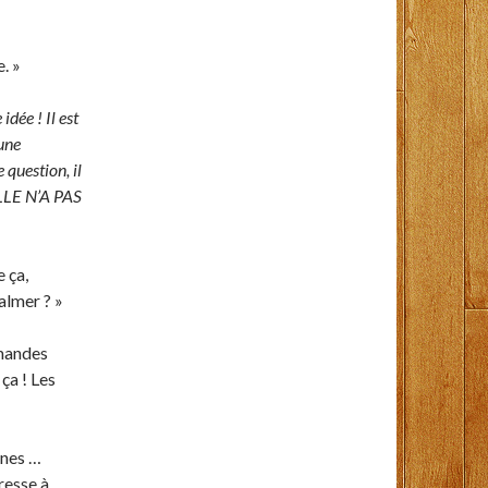
e. »
idée ! Il est
cune
e question, il
! ELLE N’A PAS
 ça,
calmer ? »
emandes
ça ! Les
nnes …
resse à