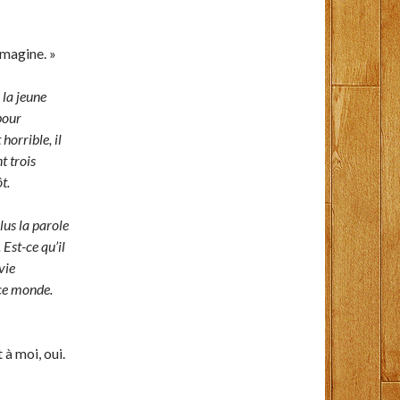
imagine. »
 la jeune
pour
horrible, il
t trois
t.
lus la parole
 Est-ce qu’il
vie
 ce monde.
 à moi, oui.