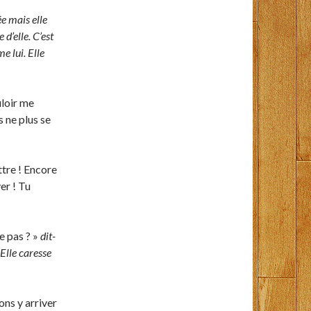
ée mais elle
 d’elle. C’est
e lui. Elle
uloir me
s ne plus se
ttre ! Encore
ver ! Tu
ce pas ? »
dit-
Elle caresse
lons y arriver