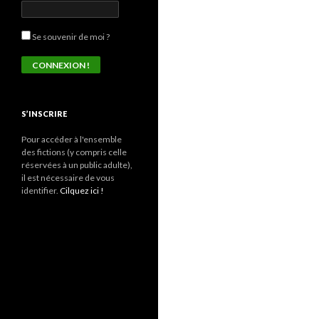
Se souvenir de moi ?
S’INSCRIRE
Pour accéder à l'ensemble
des fictions (y compris celle
réservées à un public adulte),
il est nécessaire de vous
identifier.
Cilquez ici !