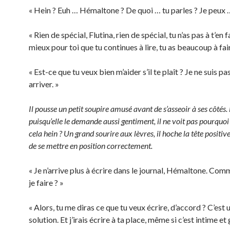
« Hein ? Euh … Hémaltone ? De quoi … tu parles ? Je peux …
« Rien de spécial, Flutina, rien de spécial, tu n’as pas à t’en fa
mieux pour toi que tu continues à lire, tu as beaucoup à fair
« Est-ce que tu veux bien m’aider s’il te plaît ? Je ne suis pa
arriver. »
Il pousse un petit soupire amusé avant de s’asseoir à ses côtés.
puisqu’elle le demande aussi gentiment, il ne voit pas pourquoi 
cela hein ? Un grand sourire aux lèvres, il hoche la tête posit
de se mettre en position correctement.
« Je n’arrive plus à écrire dans le journal, Hémaltone. Co
je faire ? »
« Alors, tu me diras ce que tu veux écrire, d’accord ? C’est
solution. Et j’irais écrire à ta place, même si c’est intime et