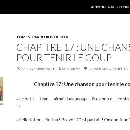
ALLER AU CONTENU
BIENVENUE AUX FRIPONNER
TOME 5 : L'ARDEUR D'EXISTER
CHAPITRE 17 : UNE CHA
POUR TENIR LE COUP
26 NOVEMBRE 2014
SHIROIRYU
LAISSER UN COMMENTAI
Chapitre 17 : Une chanson pour tenir le c
« Le petit … Jean … aimait beaucoup … lire contre … contr
yu
! »
« Félicitations Flutina ! Bravo ! C’est parfait ! On continue 