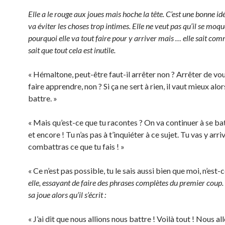
Elle a le rouge aux joues mais hoche la tête. C’est une bonne id
va éviter les choses trop intimes. Elle ne veut pas qu’il se moque
pourquoi elle va tout faire pour y arriver mais … elle sait comm
sait que tout cela est inutile.
« Hémaltone, peut-être faut-il arrêter non ? Arrêter de vo
faire apprendre, non ? Si ça ne sert à rien, il vaut mieux alor
battre. »
« Mais qu’est-ce que tu racontes ? On va continuer à se ba
et encore ! Tu n’as pas à t’inquiéter à ce sujet. Tu vas y arri
combattras ce que tu fais ! »
« Ce n’est pas possible, tu le sais aussi bien que moi, n’est-
elle, essayant de faire des phrases complètes du premier coup. 
sa joue alors qu’il s’écrit :
« J’ai dit que nous allions nous battre ! Voilà tout ! Nous al