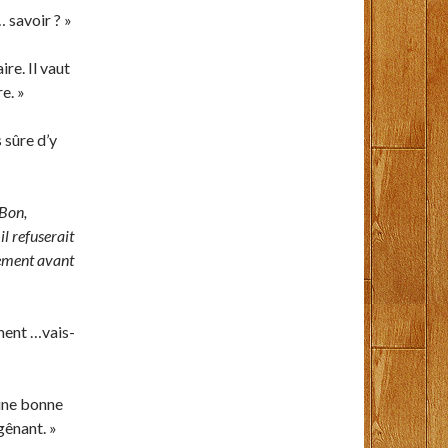
 savoir ? »
ire. Il vaut
e. »
s sûre d’y
 Bon,
il refuserait
ivement avant
mment …vais-
 une bonne
 gênant. »