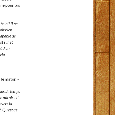
 ne pourrais
hein ? Il ne
oit bien
Capable de
st sûr et
et d’un
vie.
le miroir. »
 pas de temps
e miroir ! Il
 vers la
é. Qu’est-ce