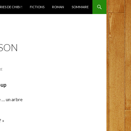
IES DE CHIBI !
FICTIONS
ROMAN
SOMMAIRE
NSON
RE
oup
e … un arbre
? »