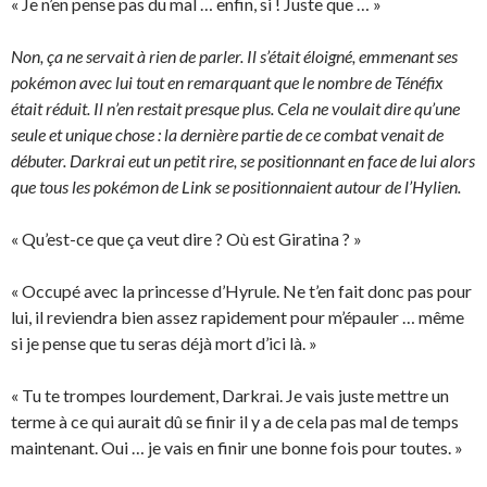
« Je n’en pense pas du mal … enfin, si ! Juste que … »
Non, ça ne servait à rien de parler. Il s’était éloigné, emmenant ses
pokémon avec lui tout en remarquant que le nombre de Ténéfix
était réduit. Il n’en restait presque plus. Cela ne voulait dire qu’une
seule et unique chose : la dernière partie de ce combat venait de
débuter. Darkrai eut un petit rire, se positionnant en face de lui alors
que tous les pokémon de Link se positionnaient autour de l’Hylien.
« Qu’est-ce que ça veut dire ? Où est Giratina ? »
« Occupé avec la princesse d’Hyrule. Ne t’en fait donc pas pour
lui, il reviendra bien assez rapidement pour m’épauler … même
si je pense que tu seras déjà mort d’ici là. »
« Tu te trompes lourdement, Darkrai. Je vais juste mettre un
terme à ce qui aurait dû se finir il y a de cela pas mal de temps
maintenant. Oui … je vais en finir une bonne fois pour toutes. »