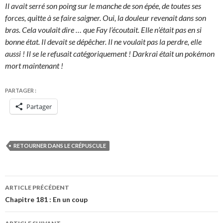
Il avait serré son poing sur le manche de son épée, de toutes ses
forces, quitte à se faire saigner. Oui, la douleur revenait dans son
bras. Cela voulait dire … que Fay l’écoutait. Elle n’était pas en si
bonne état. Il devait se dépêcher. Il ne voulait pas la perdre, elle
aussi ! Il se le refusait catégoriquement ! Darkrai était un pokémon
mort maintenant !
PARTAGER :
Partager
RETOURNER DANS LE CRÉPUSCULE
Navigation
ARTICLE PRÉCÉDENT
des
Chapitre 181 : En un coup
articles