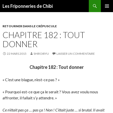
Recherche
Les Friponneries de Chibi
ALLER
MENU
AU
PRINCI
CONTENU
RETOURNER DANS LE CRÉPUSCULE
CHAPITRE 182 : TOUT
DONNER
22 MARS 2015
SHIROIRYU
LAISSER UN COMMENTAIRE
Chapitre 182 : Tout donner
« C’est une blague, n’est-ce pas ? »
« Pourquoi est-ce que ça le serait ? Vous avez voulu nous
affronter, il fallait s’y attendre. »
Ce n’était pas ça … pas ça ! Non ! C’était juste … si brutal. Il avait