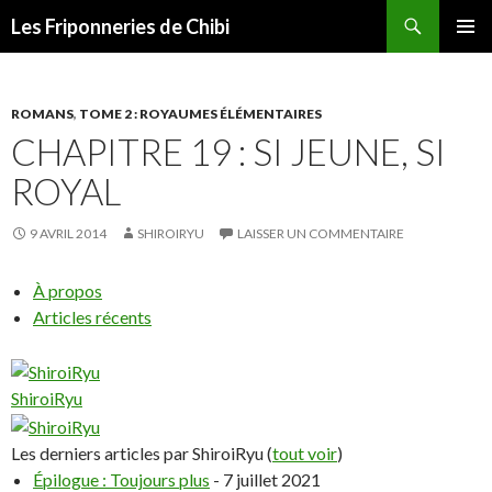
Recherche
Les Friponneries de Chibi
ALLER
MENU
AU
PRINCI
CONTENU
ROMANS
,
TOME 2 : ROYAUMES ÉLÉMENTAIRES
CHAPITRE 19 : SI JEUNE, SI
ROYAL
9 AVRIL 2014
SHIROIRYU
LAISSER UN COMMENTAIRE
À propos
Articles récents
ShiroiRyu
Les derniers articles par ShiroiRyu
(
tout voir
)
Épilogue : Toujours plus
- 7 juillet 2021