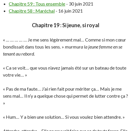
Chapitre 59 : Tous ensemble
- 30 juin 2021
Chapitre 58 : Maréchal
- 16 juin 2021
Chapitre 19 : Si jeune, si royal
« … … … … … Je me sens légèrement mal… Comme si mon cœur
bondissait dans tous les sens. »
murmura la jeune femme en se
tenant au rebord.
« Ca se voit… que vous n’avez jamais été sur un bateau de toute
votre vie… »
« Pas de ma faute… J’ai rien fait pour mériter ça… Mais je me
sens mal… Il n’y a quelque chose qui permet de lutter contre ça ?
»
« Hum… Y a bien une solution… Si vous voulez bien attendre. »
Attendre, attendre… Elle ne pouvait faire que ça de toute façon. Elle