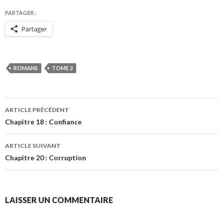
PARTAGER :
Partager
ROMANS
TOME 2
Navigation
ARTICLE PRÉCÉDENT
des
Chapitre 18 : Confiance
articles
ARTICLE SUIVANT
Chapitre 20 : Corruption
LAISSER UN COMMENTAIRE