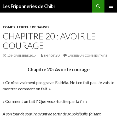
Recherche
Les Friponneries de Chibi
ALLER
MENU
AU
PRINCI
CONTENU
TOME 2 : LE REFUS DE DANSER
CHAPITRE 20 : AVOIR LE
COURAGE
15 NOVEMBRE 2014
SHIROIRYU
LAISSER UN COMMENTAIRE
Chapitre 20 : Avoir le courage
« Ce n’est vraiment pas grave, Faldéla. Ne t’en fait pas. Je vais te
montrer comment on fait. »
« Comment on fait ? Que veux-tu dire par là ? » »
A son tour de sourire avant de sortir deux pokéballs, faisant