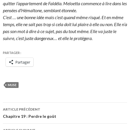
quitter l’appartement de Faldéla. Meloetta commence à lire dans les
pensées d’Hémaltone, semblant étonnée.
C’est … une bonne idée mais c’est quand même risqué. Et en même
temps, elle ne sait pas trop si cela doit lui plaire à elle ou non. Elle n’a
pas son mot à dire à ce sujet, pas du tout même. Elle va juste le
suivre, c’est juste dangereux… et elle le protégera.
PARTAGER :
Partager
MUSE
Navigation
ARTICLE PRÉCÉDENT
des
Chapitre 19 : Perdre le goût
articles