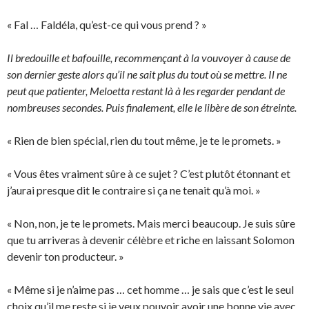
« Fal … Faldéla, qu’est-ce qui vous prend ? »
Il bredouille et bafouille, recommençant à la vouvoyer à cause de
son dernier geste alors qu’il ne sait plus du tout où se mettre. Il ne
peut que patienter, Meloetta restant là à les regarder pendant de
nombreuses secondes. Puis finalement, elle le libère de son étreinte.
« Rien de bien spécial, rien du tout même, je te le promets. »
« Vous êtes vraiment sûre à ce sujet ? C’est plutôt étonnant et
j’aurai presque dit le contraire si ça ne tenait qu’à moi. »
« Non, non, je te le promets. Mais merci beaucoup. Je suis sûre
que tu arriveras à devenir célèbre et riche en laissant Solomon
devenir ton producteur. »
« Même si je n’aime pas … cet homme … je sais que c’est le seul
choix qu’il me reste si je veux pouvoir avoir une bonne vie avec