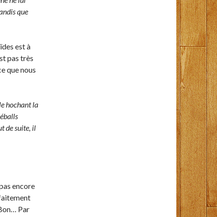
tandis que
ïdes est à
t pas très
ce que nous
le hochant la
éballs
 de suite, il
 pas encore
rfaitement
 Bon… Par