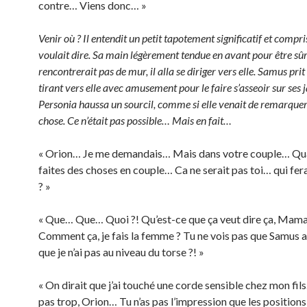
contre… Viens donc… »
Venir où ? Il entendit un petit tapotement significatif et compris
voulait dire. Sa main légèrement tendue en avant pour être sûr 
rencontrerait pas de mur, il alla se diriger vers elle. Samus prit
tirant vers elle avec amusement pour le faire s’asseoir sur ses
Personia haussa un sourcil, comme si elle venait de remarque
chose. Ce n’était pas possible… Mais en fait…
« Orion… Je me demandais… Mais dans votre couple… Qu
faites des choses en couple… Ca ne serait pas toi… qui fer
? »
« Que… Que… Quoi ?! Qu’est-ce que ça veut dire ça, Mama
Comment ça, je fais la femme ? Tu ne vois pas que Samus 
que je n’ai pas au niveau du torse ?! »
« On dirait que j’ai touché une corde sensible chez mon fils
pas trop, Orion… Tu n’as pas l’impression que les positions