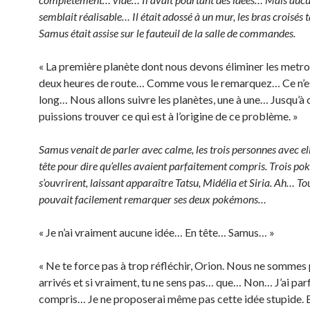
semblait réalisable… Il était adossé à un mur, les bras croisés 
Samus était assise sur le fauteuil de la salle de commandes.
« La première planète dont nous devons éliminer les metro
deux heures de route… Comme vous le remarquez… Ce n’es
long… Nous allons suivre les planètes, une à une… Jusqu’à 
puissions trouver ce qui est à l’origine de ce problème. »
Samus venait de parler avec calme, les trois personnes avec el
tête pour dire qu’elles avaient parfaitement compris. Trois pok
s’ouvrirent, laissant apparaître Tatsu, Midélia et Siria. Ah… Tout
pouvait facilement remarquer ses deux pokémons…
« Je n’ai vraiment aucune idée… En tête… Samus… »
« Ne te force pas à trop réfléchir, Orion. Nous ne sommes
arrivés et si vraiment, tu ne sens pas… que… Non… J’ai pa
compris… Je ne proposerai même pas cette idée stupide.