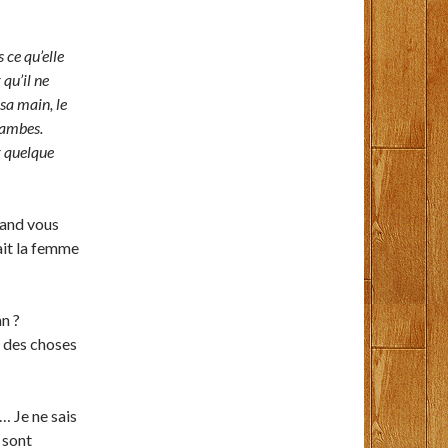
 ce qu’elle
qu’il ne
 sa main, le
 jambes.
r quelque
and vous
ait la femme
n ?
a des choses
… Je ne sais
 sont