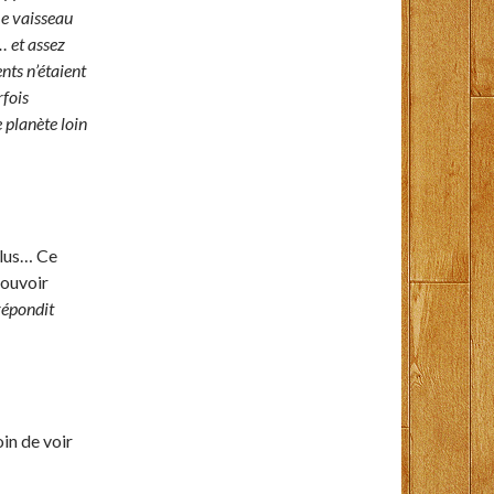
 Le vaisseau
… et assez
nts n’étaient
rfois
 planète loin
plus… Ce
pouvoir
répondit
oin de voir