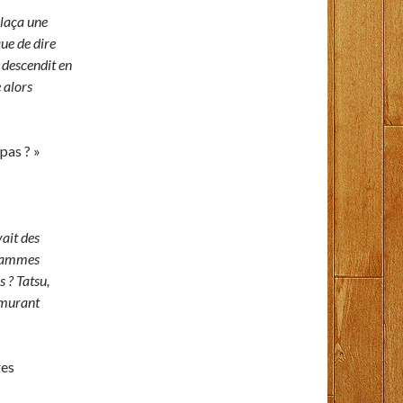
plaça une
que de dire
l descendit en
 alors
pas ? »
ait des
flammes
s ? Tatsu,
rmurant
res