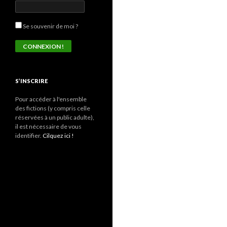
Se souvenir de moi ?
S’INSCRIRE
Pour accéder à l'ensemble
des fictions (y compris celle
réservées à un public adulte),
il est nécessaire de vous
identifier.
Cilquez ici !