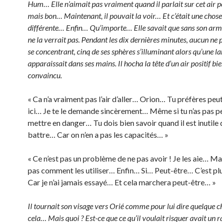
Hum… Elle n’aimait pas vraiment quand il parlait sur cet air 
mais bon… Maintenant, il pouvait la voir… Et c’était une chose
différente… Enfin… Qu’importe… Elle savait que sans son arm
ne la verrait pas. Pendant les dix dernières minutes, aucun ne 
se concentrant, cinq de ses sphères s’illuminant alors qu’une l
apparaissait dans ses mains. Il hocha la tête d’un air positif bi
convaincu.
« Ca n’a vraiment pas l’air d’aller… Orion… Tu préfères peu
ici… Je te le demande sincèrement… Même si tu n’as pas pe
mettre en danger… Tu dois bien savoir quand il est inutile 
battre… Car on n’en a pas les capacités… »
« Ce n’est pas un problème de ne pas avoir ! Je les aie… Mai
pas comment les utiliser… Enfin… Si… Peut-être… C’est pl
Car je n’ai jamais essayé… Et cela marchera peut-être… »
Il tournait son visage vers Orié comme pour lui dire quelque c
cela… Mais quoi ? Est-ce que ce qu’il voulait risquer avait un 