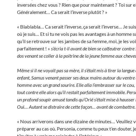
inversées chez vous ? Rien que pour maintenant ? Toi sur e
Généralement… Ca serait l’inverse plutôt ? »
« Blablabla… Ca serait l’inverse, ça serait l’inverse… Je suis
où je suis… Et si tu ne vois pas les avantages à un homme su
qu’il se retrouve sur les jambes de sa femme, moi, je les vo
parfaitement ! »
s’écria t-il avant de bien se calfeutrer contr
dos venant se coller à la poitrine de la jeune femme aux cheve
Même si il ne voyait pas sa mère, il s’était mis à tirer la lang
enfant, Samus venant passer ses deux mains autour du ventre 
homme avec un grand sourire. Elle alla l’embrasser sur le cou,
tout contre elle alors qu’il restait parfaitement immobile. Per
un profond soupir amusé tandis qu’Orié s’était mise à hausser 
Oui… Autant se distraire de cette façon… avant de combattre.
« Nous arriverons dans une dizaine de minutes… Veuillez 
préparer au cas où. Personia, comme tu peux t’en douter, je
t’inviter à venir me rejoindre à l’intérieur. »