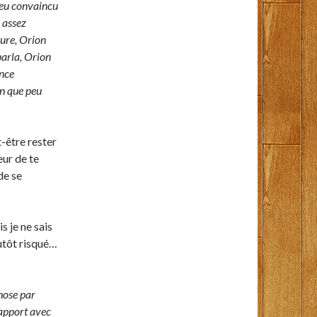
peu convaincu
 assez
ure, Orion
parla, Orion
ance
en que peu
t-être rester
ur de te
de se
s je ne sais
utôt risqué…
hose par
rapport avec