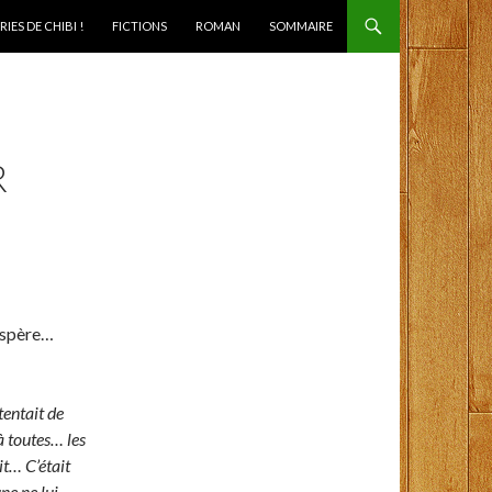
IES DE CHIBI !
FICTIONS
ROMAN
SOMMAIRE
R
’espère…
tentait de
à toutes… les
it… C’était
e ne lui