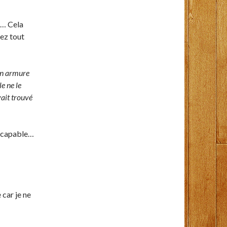
e… Cela
lez tout
son armure
e ne le
vait trouvé
is capable…
car je ne