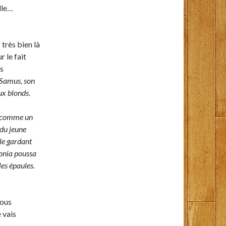
lle…
 très bien là
r le fait
is
e Samus, son
ux blonds.
ue comme un
du jeune
 le gardant
sonia poussa
les épaules.
vous
 vais