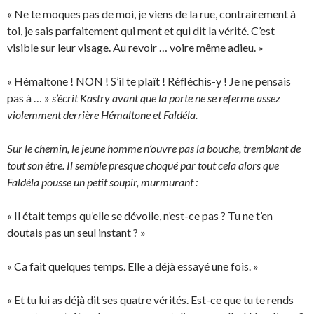
« Ne te moques pas de moi, je viens de la rue, contrairement à
toi, je sais parfaitement qui ment et qui dit la vérité. C’est
visible sur leur visage. Au revoir … voire même adieu. »
« Hémaltone ! NON ! S’il te plaît ! Réfléchis-y ! Je ne pensais
pas à … »
s’écrit Kastry avant que la porte ne se referme assez
violemment derrière Hémaltone et Faldéla.
Sur le chemin, le jeune homme n’ouvre pas la bouche, tremblant de
tout son être. Il semble presque choqué par tout cela alors que
Faldéla pousse un petit soupir, murmurant :
« Il était temps qu’elle se dévoile, n’est-ce pas ? Tu ne t’en
doutais pas un seul instant ? »
« Ca fait quelques temps. Elle a déjà essayé une fois. »
« Et tu lui as déjà dit ses quatre vérités. Est-ce que tu te rends