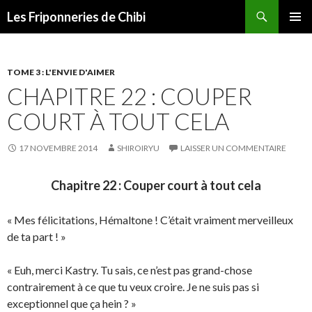
Recherche
Les Friponneries de Chibi
ALLER
MENU
AU
PRINCI
CONTENU
TOME 3 : L'ENVIE D'AIMER
CHAPITRE 22 : COUPER
COURT À TOUT CELA
17 NOVEMBRE 2014
SHIROIRYU
LAISSER UN COMMENTAIRE
Chapitre 22 : Couper court à tout cela
« Mes félicitations, Hémaltone ! C’était vraiment merveilleux
de ta part ! »
« Euh, merci Kastry. Tu sais, ce n’est pas grand-chose
contrairement à ce que tu veux croire. Je ne suis pas si
exceptionnel que ça hein ? »