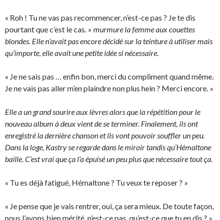
« Roh ! Tu ne vas pas recommencer, n’est-ce pas ? Je te dis
pourtant que c’est le cas. »
murmure la femme aux couettes
blondes. Elle n’avait pas encore décidé sur la teinture à utiliser mais
qu’importe, elle avait une petite idée si nécessaire.
« Je ne sais pas … enfin bon, merci du compliment quand même.
Je ne vais pas aller m’en plaindre non plus hein ? Merci encore. »
Elle a un grand sourire aux lèvres alors que la répétition pour le
nouveau album à deux vient de se terminer. Finalement, ils ont
enregistré la dernière chanson et ils vont pouvoir souffler un peu.
Dans la loge, Kastry se regarde dans le miroir tandis qu’Hémaltone
baille. C’est vrai que ça l’a épuisé un peu plus que nécessaire tout ça.
« Tu es déjà fatigué, Hémaltone ? Tu veux te reposer ? »
« Je pense que je vais rentrer, oui, ça sera mieux. De toute façon,
nous l’avons bien mérité, n’est-ce pas, qu’est-ce que tu en dis ? »