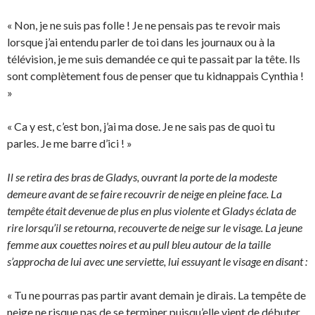
« Non, je ne suis pas folle ! Je ne pensais pas te revoir mais
lorsque j’ai entendu parler de toi dans les journaux ou à la
télévision, je me suis demandée ce qui te passait par la tête. Ils
sont complètement fous de penser que tu kidnappais Cynthia !
»
« Ca y est, c’est bon, j’ai ma dose. Je ne sais pas de quoi tu
parles. Je me barre d’ici ! »
Il se retira des bras de Gladys, ouvrant la porte de la modeste
demeure avant de se faire recouvrir de neige en pleine face. La
tempête était devenue de plus en plus violente et Gladys éclata de
rire lorsqu’il se retourna, recouverte de neige sur le visage. La jeune
femme aux couettes noires et au pull bleu autour de la taille
s’approcha de lui avec une serviette, lui essuyant le visage en disant :
« Tu ne pourras pas partir avant demain je dirais. La tempête de
neige ne risque pas de se terminer puisqu’elle vient de débuter.