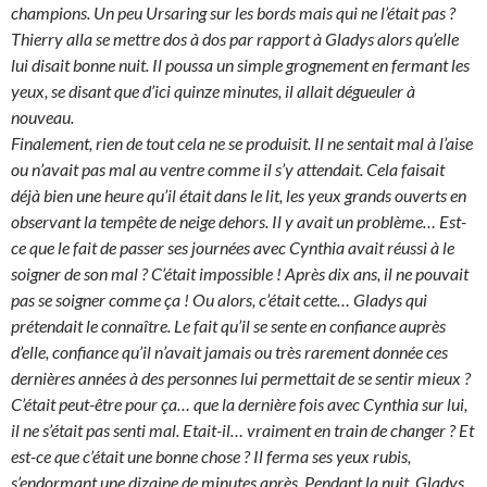
champions. Un peu Ursaring sur les bords mais qui ne l’était pas ?
Thierry alla se mettre dos à dos par rapport à Gladys alors qu’elle
lui disait bonne nuit. Il poussa un simple grognement en fermant les
yeux, se disant que d’ici quinze minutes, il allait dégueuler à
nouveau.
Finalement, rien de tout cela ne se produisit. Il ne sentait mal à l’aise
ou n’avait pas mal au ventre comme il s’y attendait. Cela faisait
déjà bien une heure qu’il était dans le lit, les yeux grands ouverts en
observant la tempête de neige dehors. Il y avait un problème… Est-
ce que le fait de passer ses journées avec Cynthia avait réussi à le
soigner de son mal ? C’était impossible ! Après dix ans, il ne pouvait
pas se soigner comme ça ! Ou alors, c’était cette… Gladys qui
prétendait le connaître. Le fait qu’il se sente en confiance auprès
d’elle, confiance qu’il n’avait jamais ou très rarement donnée ces
dernières années à des personnes lui permettait de se sentir mieux ?
C’était peut-être pour ça… que la dernière fois avec Cynthia sur lui,
il ne s’était pas senti mal. Etait-il… vraiment en train de changer ? Et
est-ce que c’était une bonne chose ? Il ferma ses yeux rubis,
s’endormant une dizaine de minutes après. Pendant la nuit, Gladys