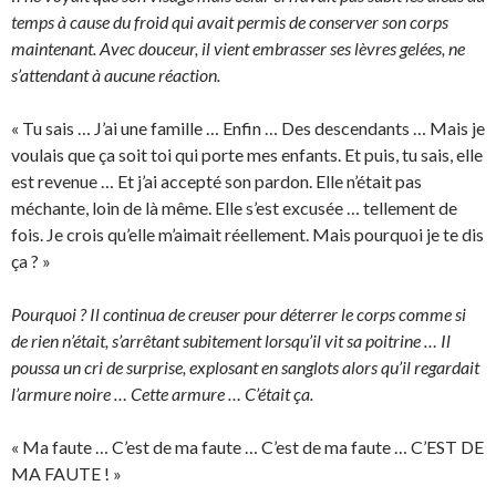
temps à cause du froid qui avait permis de conserver son corps
maintenant. Avec douceur, il vient embrasser ses lèvres gelées, ne
s’attendant à aucune réaction.
« Tu sais … J’ai une famille … Enfin … Des descendants … Mais je
voulais que ça soit toi qui porte mes enfants. Et puis, tu sais, elle
est revenue … Et j’ai accepté son pardon. Elle n’était pas
méchante, loin de là même. Elle s’est excusée … tellement de
fois. Je crois qu’elle m’aimait réellement. Mais pourquoi je te dis
ça ? »
Pourquoi ? Il continua de creuser pour déterrer le corps comme si
de rien n’était, s’arrêtant subitement lorsqu’il vit sa poitrine … Il
poussa un cri de surprise, explosant en sanglots alors qu’il regardait
l’armure noire … Cette armure … C’était ça.
« Ma faute … C’est de ma faute … C’est de ma faute … C’EST DE
MA FAUTE ! »