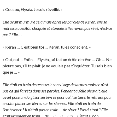
« Coucou, Elyséa. Je suis réveillé. »
Elle avait murmuré cela mais après les paroles de Kéran, elle se
redressa aussitôt, choquée et étonnée. Elle n’avait pas rêvé, n’est-ce
pas ? Elle …
« Kéran … C’est bien toi … Kéran, tu es conscient. »
« Oui, oui … Enfin … Elyséa, j’ai fait un drôle de rêve … Oh … Ne
pleure pas, s’il te plaît, je ne voulais pas t’inquiéter. Tu sais bien
que je … »
Elle était en train de recouvrir son visage de larmes mais ce n’est
pas ça qui l’arrêta dans ses paroles. Pendant qu’elle pleurait, elle
avait posé un doigt sur ses lèvres pour qu’il se taise, le retirant pour
ensuite placer ses lèvres sur les siennes. Elle était en train de
l’embrasser ? Il n’était pas en train … de rêver ? Pas du tout ? Elle
était vraiment en train … de … Il … Il … Oh … C’était si bon …