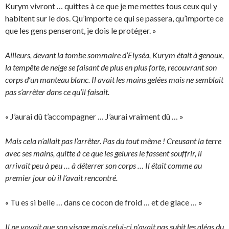
Kurym vivront … quittes à ce que je me mettes tous ceux qui y
habitent sur le dos. Qu’importe ce qui se passera, qu’importe ce
que les gens penseront, je dois le protéger. »
Ailleurs, devant la tombe sommaire d’Elyséa, Kurym était à genoux,
la tempête de neige se faisant de plus en plus forte, recouvrant son
corps d’un manteau blanc. Il avait les mains gelées mais ne semblait
pas s’arrêter dans ce qu’il faisait.
« J’aurai dû t’accompagner … J’aurai vraiment dû … »
Mais cela n’allait pas l’arrêter. Pas du tout même ! Creusant la terre
avec ses mains, quitte à ce que les gelures le fassent souffrir, il
arrivait peu à peu … à déterrer son corps … Il était comme au
premier jour où il l’avait rencontré.
« Tu es si belle … dans ce cocon de froid … et de glace … »
Il ne voyait que son visage mais celui-ci n’avait pas subit les aléas du