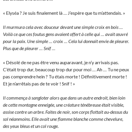
« Elyséa ? Je suis finalement là … J’espère que tu m’attendais. »
Il murmura cela avec douceur devant une simple croix en bois …
Voilà ce que ces foutus gens avaient offert à celle qui … avait œuvré
pour la paix. Une simple … croix … Cela lui donnait envie de pleurer.
Plus que de pleurer … Snif …
« Désolé de ne pas être venu auparavant, je n’y arrivais pas.
C’était trop dur, beaucoup trop dur pour moi … Ah … Tu ne peux
pas comprendre hein ? Tu étais morte ! Définitivement morte !
Et je n’arrêtais pas de te voir ! Snif ! »
Il commença à sangloter alors que dans un autre endroit, bien loin
de cette montagne enneigée, une créature ténébreuse était visible,
assise contre un arbre. Faites de noir, son corps flottait au-dessus du
sol néanmoins. Elle avait une flamme blanche comme chevelure,
des yeux bleus et un col rouge.