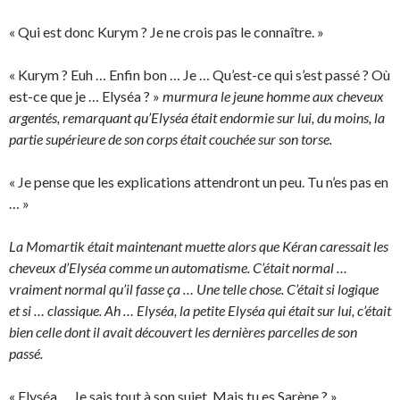
« Qui est donc Kurym ? Je ne crois pas le connaître. »
« Kurym ? Euh … Enfin bon … Je … Qu’est-ce qui s’est passé ? Où
est-ce que je … Elyséa ? »
murmura le jeune homme aux cheveux
argentés, remarquant qu’Elyséa était endormie sur lui, du moins, la
partie supérieure de son corps était couchée sur son torse.
« Je pense que les explications attendront un peu. Tu n’es pas en
… »
La Momartik était maintenant muette alors que Kéran caressait les
cheveux d’Elyséa comme un automatisme. C’était normal …
vraiment normal qu’il fasse ça … Une telle chose. C’était si logique
et si … classique. Ah … Elyséa, la petite Elyséa qui était sur lui, c’était
bien celle dont il avait découvert les dernières parcelles de son
passé.
« Elyséa … Je sais tout à son sujet. Mais tu es Sarène ? »