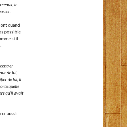
rceaux, le
passer.
sont quand
as possible
omme si il
s
ncentrer
ur de lui,
ier de lui, il
porte quelle
rs qu’il avait
irer aussi