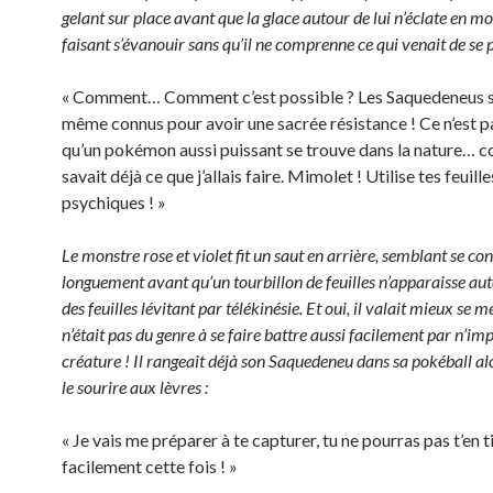
gelant sur place avant que la glace autour de lui n’éclate en mo
faisant s’évanouir sans qu’il ne comprenne ce qui venait de se 
« Comment… Comment c’est possible ? Les Saquedeneus 
même connus pour avoir une sacrée résistance ! Ce n’est p
qu’un pokémon aussi puissant se trouve dans la nature… c
savait déjà ce que j’allais faire. Mimolet ! Utilise tes feuille
psychiques ! »
Le monstre rose et violet fit un saut en arrière, semblant se co
longuement avant qu’un tourbillon de feuilles n’apparaisse auto
des feuilles lévitant par télékinésie. Et oui, il valait mieux se méf
n’était pas du genre à se faire battre aussi facilement par n’im
créature ! Il rangeait déjà son Saquedeneu dans sa pokéball alo
le sourire aux lèvres :
« Je vais me préparer à te capturer, tu ne pourras pas t’en t
facilement cette fois ! »