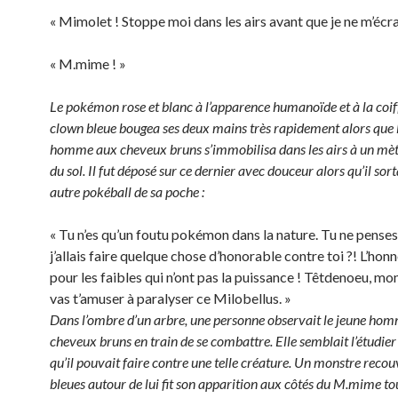
« Mimolet ! Stoppe moi dans les airs avant que je ne m’écra
« M.mime ! »
Le pokémon rose et blanc à l’apparence humanoïde et à la coif
clown bleue bougea ses deux mains très rapidement alors que 
homme aux cheveux bruns s’immobilisa dans les airs à un mèt
du sol. Il fut déposé sur ce dernier avec douceur alors qu’il sort
autre pokéball de sa poche :
« Tu n’es qu’un foutu pokémon dans la nature. Tu ne pense
j’allais faire quelque chose d’honorable contre toi ?! L’honn
pour les faibles qui n’ont pas la puissance ! Têtdenoeu, mon
vas t’amuser à paralyser ce Milobellus. »
Dans l’ombre d’un arbre, une personne observait le jeune ho
cheveux bruns en train de se combattre. Elle semblait l’étudier 
qu’il pouvait faire contre une telle créature. Un monstre recou
bleues autour de lui fit son apparition aux côtés du M.mime to