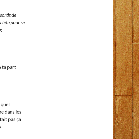
sortit de
 tête pour se
ix
e ta part
 quel
me dans les
tait pas ça
s