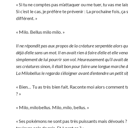
« Si tu ne comptes pas m’attaquer ou me tuer, tu vas me lais
Si c’est le cas, je préfère te prévenir : La prochaine fois, ça 
différent. »
« Milo. Bellus milo milo. »
Il ne répondit pas aux propos de la créature serpentée alors qu’i
déjà d’elle sans un mot. Il en avait rien à faire d’elle et elle vena
simplement de lui pourrir son vol. Heureusement qu’il avait de
ses créatures sinon, il était bon pour faire une longue marche d
La Milobellus le regarda s’éloigner avant d’entendre un petit si
« Bien… Tu as très bien fait. Raconte moi alors comment tu
? »
« Milo, milobellus. Milo, milo, bellus. »
« Ses pokémons ne sont pas très puissants mais dévoués ? 
toujours cela de pris. Et à part ça ? »