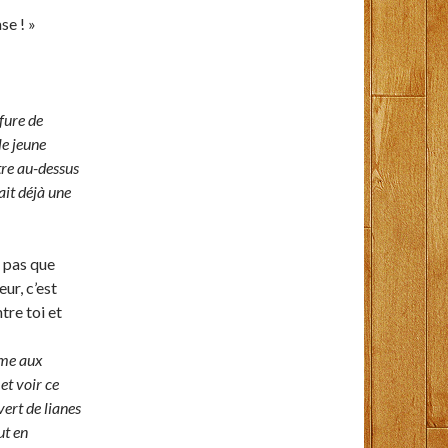
se ! »
fure de
le jeune
re au-dessus
ait déjà une
s pas que
eur, c’est
tre toi et
mme aux
et voir ce
vert de lianes
ut en