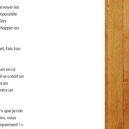
urnoyer les
impossible
lles
échapper au
t, fais ton
mum en ce
l se créait un
re au
ntre un
s que je n’ai
ns, vous
iquement ! »