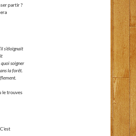
ser partir ?
sera
l s’éloignait
it
 quoi soigner
ans la forêt.
fflement.
 le trouves
C’est