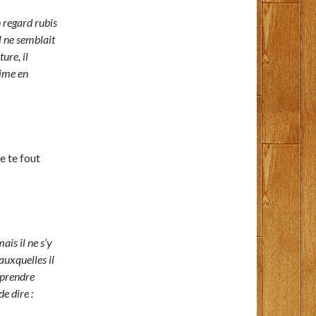
n regard rubis
il ne semblait
ure, il
mime en
Ne te fout
ais il ne s’y
auxquelles il
mprendre
de dire :