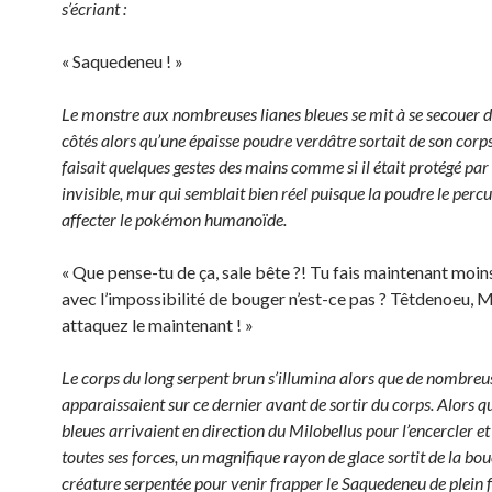
s’écriant :
« Saquedeneu ! »
Le monstre aux nombreuses lianes bleues se mit à se secouer d
côtés alors qu’une épaisse poudre verdâtre sortait de son cor
faisait quelques gestes des mains comme si il était protégé pa
invisible, mur qui semblait bien réel puisque la poudre le percu
affecter le pokémon humanoïde.
« Que pense-tu de ça, sale bête ?! Tu fais maintenant moins
avec l’impossibilité de bouger n’est-ce pas ? Têtdenoeu, 
attaquez le maintenant ! »
Le corps du long serpent brun s’illumina alors que de nombreu
apparaissaient sur ce dernier avant de sortir du corps. Alors qu
bleues arrivaient en direction du Milobellus pour l’encercler et 
toutes ses forces, un magnifique rayon de glace sortit de la bou
créature serpentée pour venir frapper le Saquedeneu de plein f