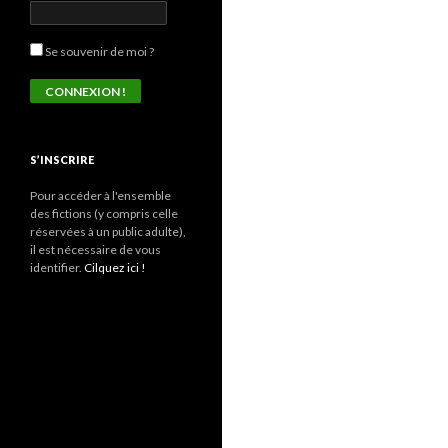
Se souvenir de moi ?
S’INSCRIRE
Pour accéder à l'ensemble
des fictions (y compris celle
réservées à un public adulte),
il est nécessaire de vous
identifier.
Cilquez ici !