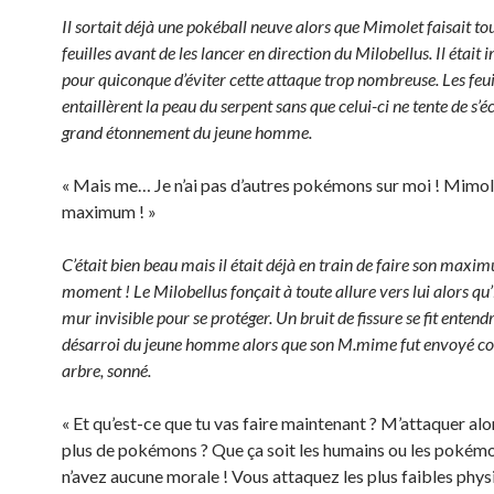
Il sortait déjà une pokéball neuve alors que Mimolet faisait to
feuilles avant de les lancer en direction du Milobellus. Il était 
pour quiconque d’éviter cette attaque trop nombreuse. Les feui
entaillèrent la peau du serpent sans que celui-ci ne tente de s’
grand étonnement du jeune homme.
« Mais me… Je n’ai pas d’autres pokémons sur moi ! Mimole
maximum ! »
C’était bien beau mais il était déjà en train de faire son maxi
moment ! Le Milobellus fonçait à toute allure vers lui alors qu’i
mur invisible pour se protéger. Un bruit de fissure se fit entend
désarroi du jeune homme alors que son M.mime fut envoyé co
arbre, sonné.
« Et qu’est-ce que tu vas faire maintenant ? M’attaquer alor
plus de pokémons ? Que ça soit les humains ou les pokémo
n’avez aucune morale ! Vous attaquez les plus faibles phys