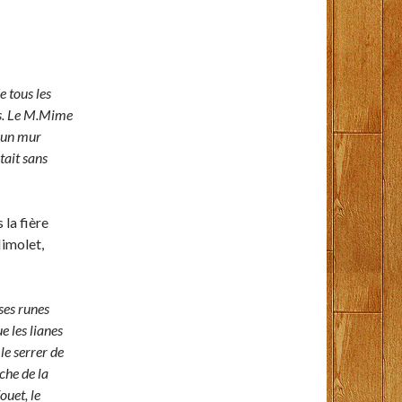
e tous les
ps. Le M.Mime
r un mur
tait sans
 la fière
Mimolet,
ses runes
e les lianes
le serrer de
che de la
ouet, le