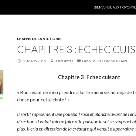
ALLER AU CONTENU
BIENVENUE AUX FRIPONNER
LE SENS DE LA VICTOIRE
CHAPITRE 3 : ECHEC CUI
28 MARS 2015
SHIROIRYU
LAISSER UN COMMENTAIRE
Chapitre 3 : Echec cuisant
« Bon, avant de m’en prendre à lui, le mieux serait déjà de 
yu
chose pour cette chute ! »
Il sortit rapidement une pokéball rose et blanche avant de l’e
direction. Il valait mieux faire vite puisque le sol se rapprochai
plus. Il cria en direction de la créature qui venait d’apparaître :