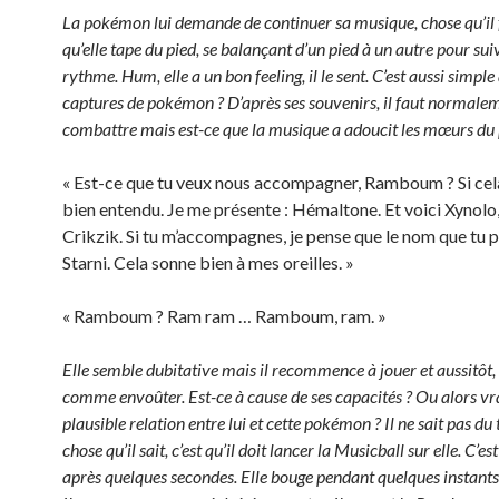
La pokémon lui demande de continuer sa musique, chose qu’il f
qu’elle tape du pied, se balançant d’un pied à un autre pour suiv
rythme. Hum, elle a un bon feeling, il le sent. C’est aussi simple
captures de pokémon ? D’après ses souvenirs, il faut normale
combattre mais est-ce que la musique a adoucit les mœurs d
« Est-ce que tu veux nous accompagner, Ramboum ? Si cela
bien entendu. Je me présente : Hémaltone. Et voici Xynolo
Crikzik. Si tu m’accompagnes, je pense que le nom que tu p
Starni. Cela sonne bien à mes oreilles. »
« Ramboum ? Ram ram … Ramboum, ram. »
Elle semble dubitative mais il recommence à jouer et aussitôt, e
comme envoûter. Est-ce à cause de ses capacités ? Ou alors vr
plausible relation entre lui et cette pokémon ? Il ne sait pas du 
chose qu’il sait, c’est qu’il doit lancer la Musicball sur elle. C’est 
après quelques secondes. Elle bouge pendant quelques instants 