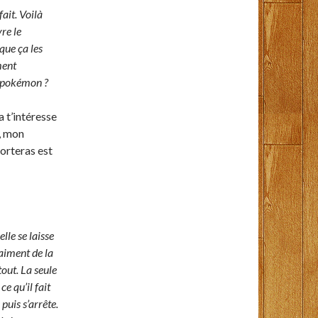
ait. Voilà
re le
 que ça les
ment
u pokémon ?
 t’intéresse
, mon
orteras est
lle se laisse
aiment de la
tout. La seule
ce qu’il fait
puis s’arrête.