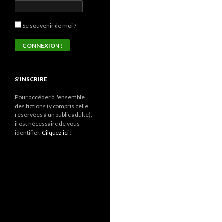
Se souvenir de moi ?
S’INSCRIRE
Pour accéder à l'ensemble
des fictions (y compris celle
réservées à un public adulte),
il est nécessaire de vous
identifier.
Cilquez ici !