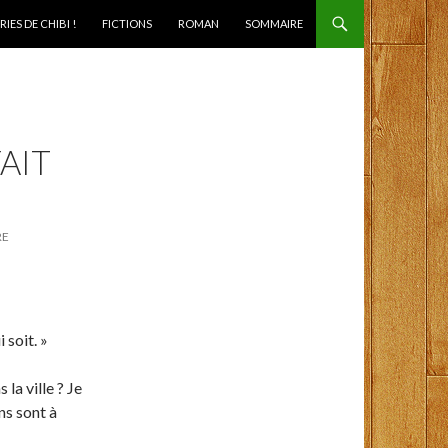
IES DE CHIBI !
FICTIONS
ROMAN
SOMMAIRE
AIT
RE
 soit. »
la ville ? Je
ns sont à