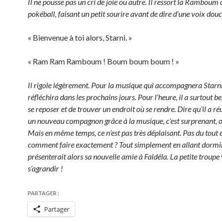
Il ne pousse pas un cri de joie ou autre. Il ressort la Ramboum 
pokéball, faisant un petit sourire avant de dire d’une voix douc
« Bienvenue à toi alors, Starni. »
« Ram Ram Ramboum ! Boum boum boum ! »
Il rigole légèrement. Pour la musique qui accompagnera Starni,
réfléchira dans les prochains jours. Pour l’heure, il a surtout be
se reposer et de trouver un endroit où se rendre. Dire qu’il a ré
un nouveau compagnon grâce à la musique, c’est surprenant, o
Mais en même temps, ce n’est pas très déplaisant. Pas du tout e
comment faire exactement ? Tout simplement en allant dormir
présenterait alors sa nouvelle amie à Faldéla. La petite troupe
s’agrandir !
PARTAGER :
Partager