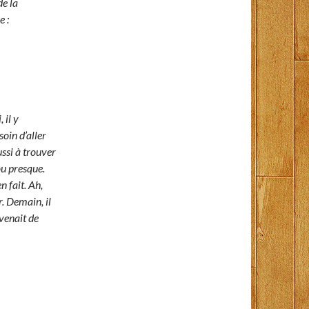
de la
e :
 il y
soin d’aller
ussi à trouver
u presque.
n fait. Ah,
. Demain, il
 venait de