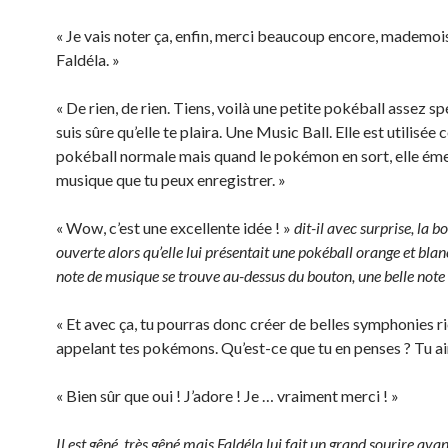
« Je vais noter ça, enfin, merci beaucoup encore, mademoi
Faldéla. »
« De rien, de rien. Tiens, voilà une petite pokéball assez sp
suis sûre qu’elle te plaira. Une Music Ball. Elle est utilisé
pokéball normale mais quand le pokémon en sort, elle ém
musique que tu peux enregistrer. »
« Wow, c’est une excellente idée ! »
dit-il avec surprise, la 
ouverte alors qu’elle lui présentait une pokéball orange et bla
note de musique se trouve au-dessus du bouton, une belle note
« Et avec ça, tu pourras donc créer de belles symphonies ri
appelant tes pokémons. Qu’est-ce que tu en penses ? Tu ai
« Bien sûr que oui ! J’adore ! Je … vraiment merci ! »
Il est gêné, très gêné mais Faldéla lui fait un grand sourire avan