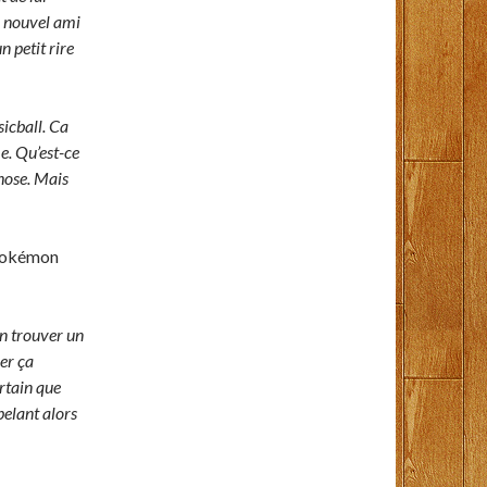
un nouvel ami
n petit rire
icball. Ca
e. Qu’est-ce
hose. Mais
n pokémon
n trouver un
ver ça
ertain que
pelant alors