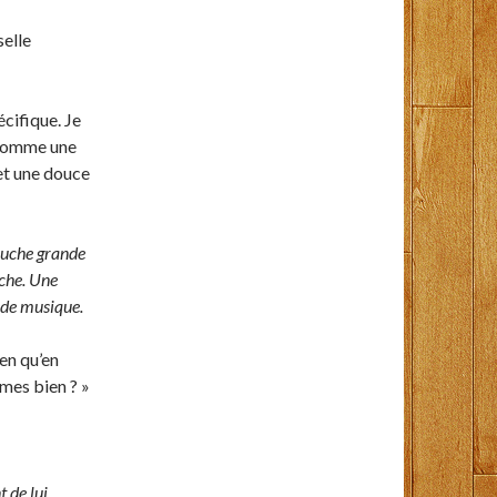
selle
écifique. Je
e comme une
et une douce
bouche grande
nche. Une
 de musique.
en qu’en
mes bien ? »
t de lui