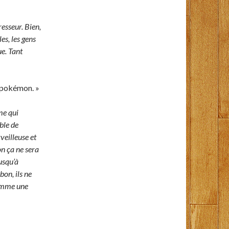
esseur. Bien,
les, les gens
e. Tant
n pokémon. »
me qui
ble de
veilleuse et
on ça ne sera
usqu’à
on, ils ne
comme une