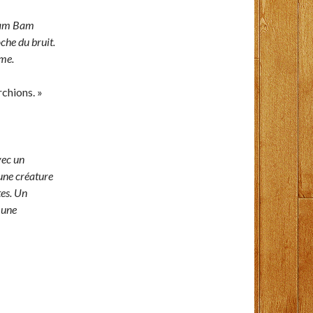
 Bam Bam
che du bruit.
hme.
chions. »
vec un
une créature
tes. Un
 une