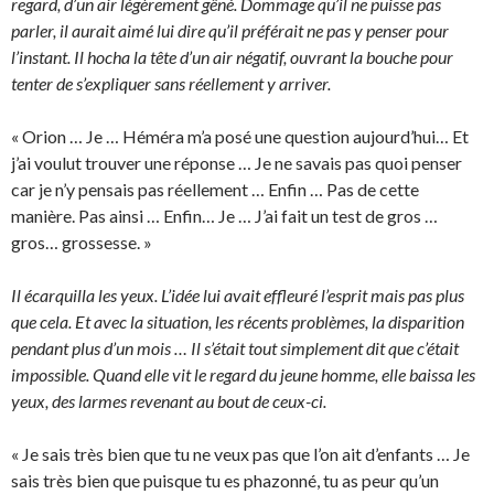
regard, d’un air légèrement gêné. Dommage qu’il ne puisse pas
parler, il aurait aimé lui dire qu’il préférait ne pas y penser pour
l’instant. Il hocha la tête d’un air négatif, ouvrant la bouche pour
tenter de s’expliquer sans réellement y arriver.
« Orion … Je … Héméra m’a posé une question aujourd’hui… Et
j’ai voulut trouver une réponse … Je ne savais pas quoi penser
car je n’y pensais pas réellement … Enfin … Pas de cette
manière. Pas ainsi … Enfin… Je … J’ai fait un test de gros …
gros… grossesse. »
Il écarquilla les yeux. L’idée lui avait effleuré l’esprit mais pas plus
que cela. Et avec la situation, les récents problèmes, la disparition
pendant plus d’un mois … Il s’était tout simplement dit que c’était
impossible. Quand elle vit le regard du jeune homme, elle baissa les
yeux, des larmes revenant au bout de ceux-ci.
« Je sais très bien que tu ne veux pas que l’on ait d’enfants … Je
sais très bien que puisque tu es phazonné, tu as peur qu’un