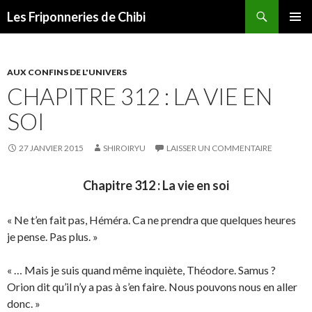
Recherche
Les Friponneries de Chibi
ALLER
MENU
AU
PRINCI
CONTENU
AUX CONFINS DE L'UNIVERS
CHAPITRE 312 : LA VIE EN
SOI
27 JANVIER 2015
SHIROIRYU
LAISSER UN COMMENTAIRE
Chapitre 312 : La vie en soi
« Ne t’en fait pas, Héméra. Ca ne prendra que quelques heures
je pense. Pas plus. »
« … Mais je suis quand même inquiète, Théodore. Samus ?
Orion dit qu’il n’y a pas à s’en faire. Nous pouvons nous en aller
donc. »