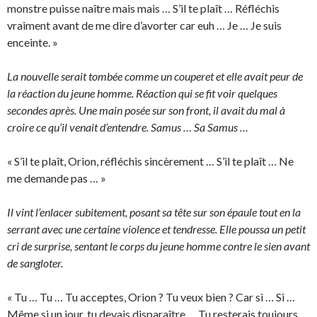
monstre puisse naître mais mais … S’il te plaît … Réfléchis
vraiment avant de me dire d’avorter car euh … Je … Je suis
enceinte. »
La nouvelle serait tombée comme un couperet et elle avait peur de
la réaction du jeune homme. Réaction qui se fit voir quelques
secondes après. Une main posée sur son front, il avait du mal à
croire ce qu’il venait d’entendre. Samus … Sa Samus …
« S’il te plaît, Orion, réfléchis sincèrement … S’il te plaît … Ne
me demande pas … »
Il vint l’enlacer subitement, posant sa tête sur son épaule tout en la
serrant avec une certaine violence et tendresse. Elle poussa un petit
cri de surprise, sentant le corps du jeune homme contre le sien avant
de sangloter.
« Tu … Tu … Tu acceptes, Orion ? Tu veux bien ? Car si … Si …
Même si un jour, tu devais disparaître … Tu resterais toujours