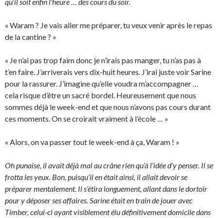
qu’il soit enfin l’heure … des cours du soir.
« Waram ? Je vais aller me préparer, tu veux venir après le repas
de la cantine ? »
« Je n’ai pas trop faim donc je n’irais pas manger, tu n’as pas à
t’en faire. J’arriverais vers dix-huit heures. J’irai juste voir Sarine
pour la rassurer. J’imagine qu’elle voudra m’accompagner …
cela risque d’être un sacré bordel. Heureusement que nous
sommes déjà le week-end et que nous n’avons pas cours durant
ces moments. On se croirait vraiment à l’école … »
« Alors, on va passer tout le week-end à ça, Waram ! »
Oh punaise, il avait déjà mal au crâne rien qu’à l’idée d’y penser. Il se
frotta les yeux. Bon, puisqu’il en était ainsi, il allait devoir se
préparer mentalement. Il s’étira longuement, allant dans le dortoir
pour y déposer ses affaires. Sarine était en train de jouer avec
Timber, celui-ci ayant visiblement élu définitivement domicile dans