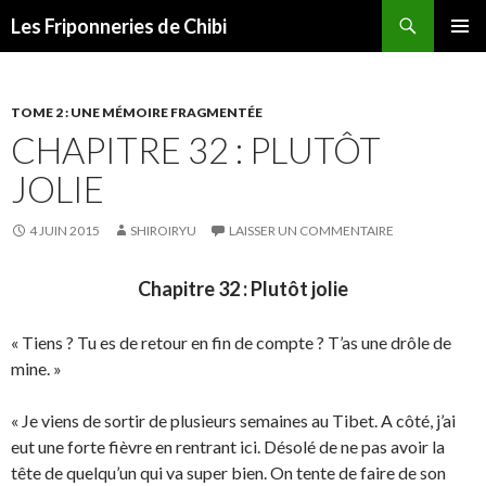
Recherche
Les Friponneries de Chibi
ALLER
MENU
AU
PRINCI
CONTENU
TOME 2 : UNE MÉMOIRE FRAGMENTÉE
CHAPITRE 32 : PLUTÔT
JOLIE
4 JUIN 2015
SHIROIRYU
LAISSER UN COMMENTAIRE
Chapitre 32 : Plutôt jolie
« Tiens ? Tu es de retour en fin de compte ? T’as une drôle de
mine. »
« Je viens de sortir de plusieurs semaines au Tibet. A côté, j’ai
eut une forte fièvre en rentrant ici. Désolé de ne pas avoir la
tête de quelqu’un qui va super bien. On tente de faire de son