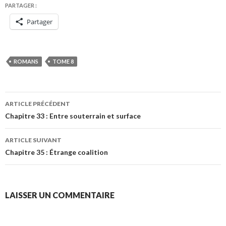
PARTAGER :
Partager
ROMANS
TOME 8
Navigation
ARTICLE PRÉCÉDENT
des
Chapitre 33 : Entre souterrain et surface
articles
ARTICLE SUIVANT
Chapitre 35 : Étrange coalition
LAISSER UN COMMENTAIRE