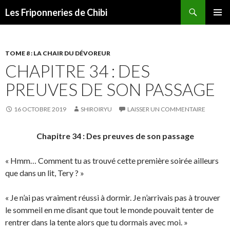
Recherche
Les Friponneries de Chibi
ALLER
MENU
AU
PRINCI
CONTENU
TOME 8 : LA CHAIR DU DÉVOREUR
CHAPITRE 34 : DES
PREUVES DE SON PASSAGE
16 OCTOBRE 2019
SHIROIRYU
LAISSER UN COMMENTAIRE
Chapitre 34 : Des preuves de son passage
« Hmm… Comment tu as trouvé cette première soirée ailleurs
que dans un lit, Tery ? »
« Je n’ai pas vraiment réussi à dormir. Je n’arrivais pas à trouver
le sommeil en me disant que tout le monde pouvait tenter de
rentrer dans la tente alors que tu dormais avec moi. »