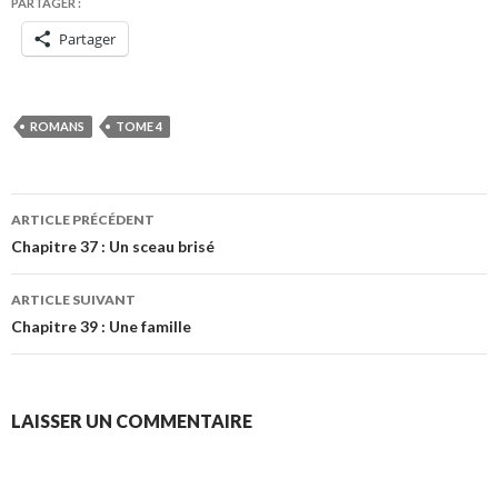
PARTAGER :
Partager
ROMANS
TOME 4
Navigation
ARTICLE PRÉCÉDENT
des
Chapitre 37 : Un sceau brisé
articles
ARTICLE SUIVANT
Chapitre 39 : Une famille
LAISSER UN COMMENTAIRE