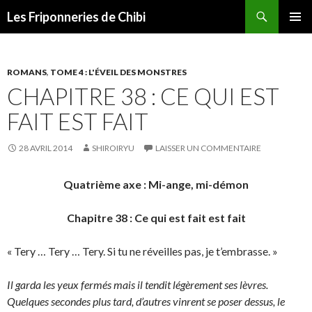
Recherche
Les Friponneries de Chibi
ALLER
MENU
AU
PRINCI
CONTENU
ROMANS
,
TOME 4 : L'ÉVEIL DES MONSTRES
CHAPITRE 38 : CE QUI EST
FAIT EST FAIT
28 AVRIL 2014
SHIROIRYU
LAISSER UN COMMENTAIRE
Quatrième axe : Mi-ange, mi-démon
Chapitre 38 : Ce qui est fait est fait
« Tery … Tery … Tery. Si tu ne réveilles pas, je t’embrasse. »
Il garda les yeux fermés mais il tendit légèrement ses lèvres.
Quelques secondes plus tard, d’autres vinrent se poser dessus, le