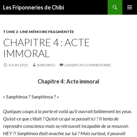
Recherche
Les Friponneries de Chibi
ALLER
MENU
AU
PRINCI
CONTENU
TOME 2 : UNE MÉMOIRE FRAGMENTÉE
CHAPITRE 4 : ACTE
IMMORAL
4 JUIN 2015
SHIROIRYU
LAISSER UN COMMENTAIRE
Chapitre 4 : Acte immoral
« Sanphinoa ? Sanphinoa ? »
Quelques coups à la porte et voilà qu’il ouvrait faiblement les yeux.
Qu’est-ce que c’était ? Qu’est-ce qui se passait ici ? Il tenta de
reprendre conscience mais se retrouvait incapable de se mouvoir.
HEY ?! Sanphinoa était avachie sur lui ? Mais surtout, il pouvait