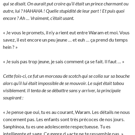
qui se disait. On aurait put croire qu’il était un prince charmant ou
autre, lui ? HAHAHA ! Quelle stupidité de leur part ! Et puis quoi
encore ? Ah … Vraiment, c’était usant.
« Je vous le promets, il n’y a rient eut entre Waram et moi. Vous
savez, il est encore un peu jeune … et euh … ça prend du temps
hein ? »
« Je suis pas trop jeune, je sais comment ça se fait. Il faut … »
Cette fois-ci, ce fut un morceau de scotch qui se colla sur sa bouche
alors qu’il lui était impossible de se mouvoir. Le sujet était tabou
visiblement. Il tenta de se débattre sans y arriver, la principale
soupirant :
« Je pense que oui, tu es au courant, Waram. Les détails ne nous
concernent pas. Les enfants sont très précoces de nos jours.
Sanphinoa, tu es une adolescente respectueuse. Tu es
intelligente et sage. Ce genre d »acte ne te ressemble pas. »