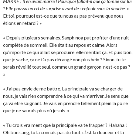
MARRE ! Il en avait marre ! Pourquoi fallait-il que ça tombe sur lui
? Elle poussa un cri de surprise avant de s’enfouir sous la douche.
«
Et toi, pourquoi est-ce que tu nous as pas prévenu que nous
étions en retard ? »
« Depuis plusieurs semaines, Sanphinoa put profiter d’une nuit
complète de sommeil. Elle était au repos et calme. Alors
qu’importe ce qui allait se produire, elle méritait ça. Et puis bon,
que je sache, ça ne t’a pas dérangé non plus hein ? Sinon, tu te
serais réveillé tout seul, comme un grand garçon, n’est-ce pas ?
»
« J’ai pas envie de me battre. La principale va se charger de
nous, je vais rien comprendre à ce qui va m’arriver. Je sens que
ça va être saignant. Je vais en prendre tellement plein la poire
que je ne saurais plus où je suis. »
« Tu crois vraiment que la principale va te frapper ? Hahaha !
Oh bon sang, tu la connais pas du tout, c’est la douceur et la