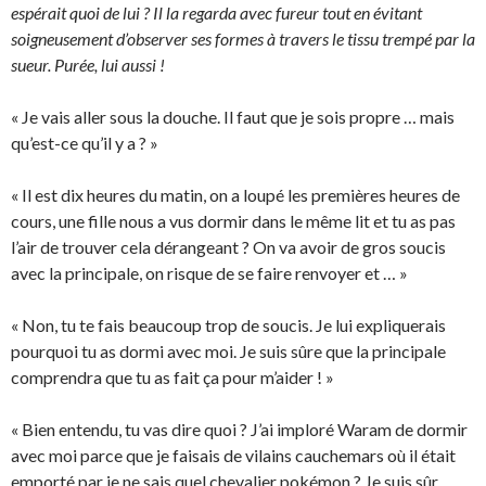
espérait quoi de lui ? Il la regarda avec fureur tout en évitant
soigneusement d’observer ses formes à travers le tissu trempé par la
sueur. Purée, lui aussi !
« Je vais aller sous la douche. Il faut que je sois propre … mais
qu’est-ce qu’il y a ? »
« Il est dix heures du matin, on a loupé les premières heures de
cours, une fille nous a vus dormir dans le même lit et tu as pas
l’air de trouver cela dérangeant ? On va avoir de gros soucis
avec la principale, on risque de se faire renvoyer et … »
« Non, tu te fais beaucoup trop de soucis. Je lui expliquerais
pourquoi tu as dormi avec moi. Je suis sûre que la principale
comprendra que tu as fait ça pour m’aider ! »
« Bien entendu, tu vas dire quoi ? J’ai imploré Waram de dormir
avec moi parce que je faisais de vilains cauchemars où il était
emporté par je ne sais quel chevalier pokémon ? Je suis sûr