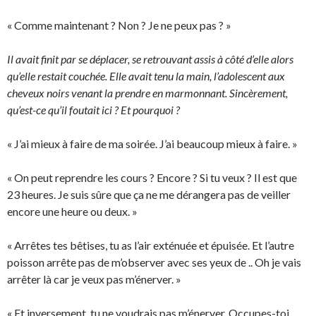
« Comme maintenant ? Non ? Je ne peux pas ? »
Il avait finit par se déplacer, se retrouvant assis à côté d’elle alors
qu’elle restait couchée. Elle avait tenu la main, l’adolescent aux
cheveux noirs venant la prendre en marmonnant. Sincèrement,
qu’est-ce qu’il foutait ici ? Et pourquoi ?
« J’ai mieux à faire de ma soirée. J’ai beaucoup mieux à faire. »
« On peut reprendre les cours ? Encore ? Si tu veux ? Il est que
23 heures. Je suis sûre que ça ne me dérangera pas de veiller
encore une heure ou deux. »
« Arrêtes tes bêtises, tu as l’air exténuée et épuisée. Et l’autre
poisson arrête pas de m’observer avec ses yeux de .. Oh je vais
arrêter là car je veux pas m’énerver. »
« Et inversement, tu ne voudrais pas m’énerver. Occupes-toi