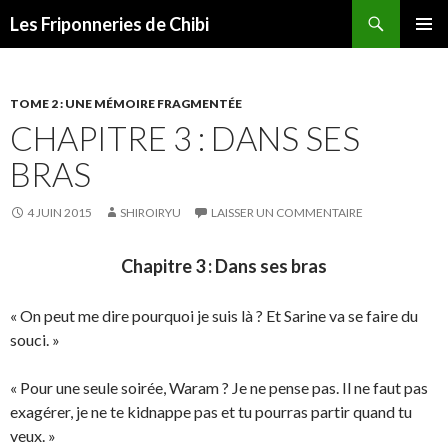
Recherche
Les Friponneries de Chibi
ALLER
MENU
AU
PRINCI
CONTENU
TOME 2 : UNE MÉMOIRE FRAGMENTÉE
CHAPITRE 3 : DANS SES
BRAS
4 JUIN 2015
SHIROIRYU
LAISSER UN COMMENTAIRE
Chapitre 3 : Dans ses bras
« On peut me dire pourquoi je suis là ? Et Sarine va se faire du
souci. »
« Pour une seule soirée, Waram ? Je ne pense pas. Il ne faut pas
exagérer, je ne te kidnappe pas et tu pourras partir quand tu
veux. »