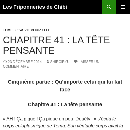
Recherche
Les Friponneries de Chibi
ALLER
MENU
AU
PRINCI
CONTENU
TOME 3 : SA VIE POUR ELLE
CHAPITRE 41 : LA TÊTE
PENSANTE
23 DÉCEMBRE 2014
SHIROIRYU
LAISSER UN
COMMENTAIRE
Cinquième partie : Qu’importe celui qui lui fait
face
Chapitre 41 : La tête pensante
« AH ! Ça pique ! Ça pique un peu, Douély ! »
s’écria le
corps ectoplasmique de Terria. Son véritable corps avait la