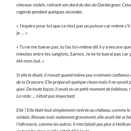
cheveux violets, retirant son dard du dos du Dardargnan. Celui
regarda pendant quelques secondes.
« J’espère pour toi que ce n’est pas un poison car même s’il e
je … »
« Tu ne me tueras pas, tu l’as toi-même dit il y a encore qu
minutes entre tes sanglots, Earnos. Je ne te tuerai pas car ç
été mon but. »
Si elle le disait, il n’avait quand même pas vraiment confiance
de la Drascore. Elle préparait quelque chose mais il ne savait 
quoi. De toute façon, il avait eu un petit moment de faiblesse, r
Le reste … n’était pas important.
Elle ? Elle était tout simplement rentrée au château, comme le 
soldats. Blessée mais nullement gravement, elle avait été se fa
l’infirmerie, comme les autres. Il n’en fallait pas plus à Holika
en trombe alors qu’elle s’était déjà levée.