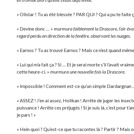
« Olistar ! Tu as été blessée ? PAR QUI ? Qui a pu te faite ç
« Devine donc … »
murmura faiblement la Drascore, l’air évas
regard perdu en direction de la fenêtre, observant les nuages.
« Earnos ? Tu as trouvé Earnos ? Mais ce n’est quand même
« Lui qui m’a fait ça ? Si … Et je serai morte s’il l’avait vraim
cette heure-ci. »
murmura une nouvelle fois la Drascore.
« Impossible ! Comment est-ce qu’un simple Dardargnan 
« ASSEZ ! J’en ai assez, Holikan ! Arrête de juger les insect
puissance ! Arrête ces préjugés ! Si je suis là, c’est pour t’
je pars ! »
« Hein quoi ? Qu’est-ce que tu racontes là ? Partir ? Mais où