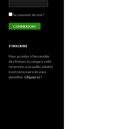
Se souvenir de moi ?
S’INSCRIRE
Pour accéder à l'ensemble
des fictions (y compris celle
réservées à un public adulte),
il est nécessaire de vous
identifier.
Cilquez ici !