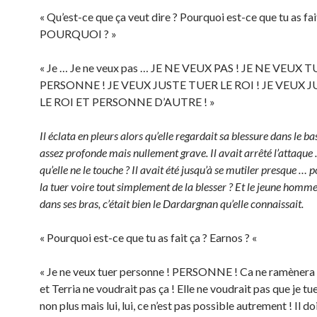
« Qu’est-ce que ça veut dire ? Pourquoi est-ce que tu as fai
POURQUOI ? »
« Je … Je ne veux pas … JE NE VEUX PAS ! JE NE VEUX 
PERSONNE ! JE VEUX JUSTE TUER LE ROI ! JE VEUX 
LE ROI ET PERSONNE D’AUTRE ! »
Il éclata en pleurs alors qu’elle regardait sa blessure dans le bas
assez profonde mais nullement grave. Il avait arrêté l’attaque
qu’elle ne le touche ? Il avait été jusqu’à se mutiler presque … p
la tuer voire tout simplement de la blesser ? Et le jeune homme
dans ses bras, c’était bien le Dardargnan qu’elle connaissait.
« Pourquoi est-ce que tu as fait ça ? Earnos ? «
« Je ne veux tuer personne ! PERSONNE ! Ca ne ramènera 
et Terria ne voudrait pas ça ! Elle ne voudrait pas que je tu
non plus mais lui, lui, ce n’est pas possible autrement ! Il d