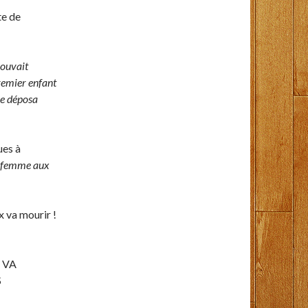
te de
pouvait
premier enfant
lle déposa
ues à
ne femme aux
x va mourir !
 VA
S