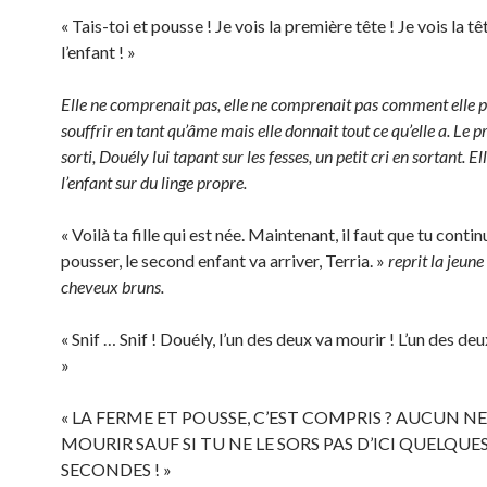
« Tais-toi et pousse ! Je vois la première tête ! Je vois la tê
l’enfant ! »
Elle ne comprenait pas, elle ne comprenait pas comment elle 
souffrir en tant qu’âme mais elle donnait tout ce qu’elle a. Le 
sorti, Douély lui tapant sur les fesses, un petit cri en sortant. E
l’enfant sur du linge propre.
« Voilà ta fille qui est née. Maintenant, il faut que tu contin
pousser, le second enfant va arriver, Terria. »
reprit la jeu
cheveux bruns.
« Snif … Snif ! Douély, l’un des deux va mourir ! L’un des deu
»
« LA FERME ET POUSSE, C’EST COMPRIS ? AUCUN NE
MOURIR SAUF SI TU NE LE SORS PAS D’ICI QUELQUE
SECONDES ! »