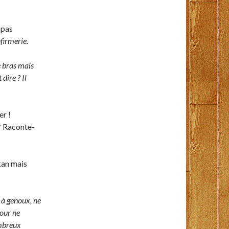
 pas
firmerie.
e bras mais
dire ? Il
er !
 ? Raconte-
kan mais
 à genoux, ne
pour ne
ombreux