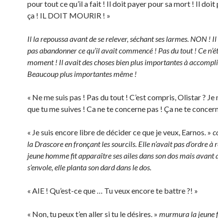
pour tout ce qu’il a fait ! Il doit payer pour sa mort ! Il doi
ça ! IL DOIT MOURIR ! »
Il la repoussa avant de se relever, séchant ses larmes. NON ! Il
pas abandonner ce qu’il avait commencé ! Pas du tout ! Ce n’ét
moment ! Il avait des choses bien plus importantes à accompli
Beaucoup plus importantes même !
« Ne me suis pas ! Pas du tout ! C’est compris, Olistar ? Je
que tu me suives ! Ca ne te concerne pas ! Ça ne te concer
« Je suis encore libre de décider ce que je veux, Earnos. »
c
la Drascore en fronçant les sourcils. Elle n’avait pas d’ordre à 
jeune homme fit apparaître ses ailes dans son dos mais avant q
s’envole, elle planta son dard dans le dos.
« AIE ! Qu’est-ce que … Tu veux encore te battre ?! »
« Non, tu peux t’en aller si tu le désires. »
murmura la jeune