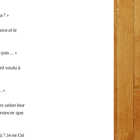
a ? »
ive et le
 pas … »
ent voulu à
… »
es selon leur
annoncer que
 ? Je ne t’ai