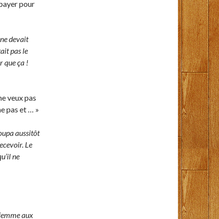
t payer pour
 ne devait
ait pas le
r que ça !
 ne veux pas
ne pas et … »
oupa aussitôt
recevoir. Le
u’il ne
 femme aux