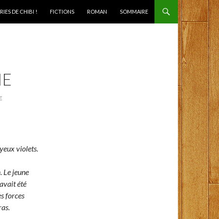
IES DE CHIBI !
FICTIONS
ROMAN
SOMMAIRE
IE
E
 yeux violets.
. Le jeune
avait été
es forces
ras.