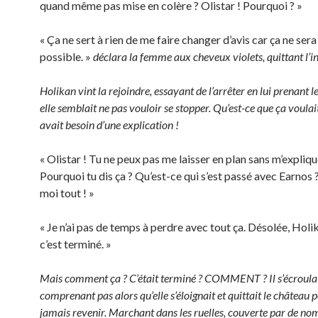
quand même pas mise en colère ? Olistar ! Pourquoi ? »
« Ça ne sert à rien de me faire changer d’avis car ça ne sera
possible. »
déclara la femme aux cheveux violets, quittant l’in
Holikan vint la rejoindre, essayant de l’arrêter en lui prenant l
elle semblait ne pas vouloir se stopper. Qu’est-ce que ça voulait 
avait besoin d’une explication !
« Olistar ! Tu ne peux pas me laisser en plan sans m’expliqu
Pourquoi tu dis ça ? Qu’est-ce qui s’est passé avec Earnos
moi tout ! »
« Je n’ai pas de temps à perdre avec tout ça. Désolée, Holi
c’est terminé. »
Mais comment ça ? C’était terminé ? COMMENT ? Il s’écroula
comprenant pas alors qu’elle s’éloignait et quittait le château 
jamais revenir. Marchant dans les ruelles, couverte par de n