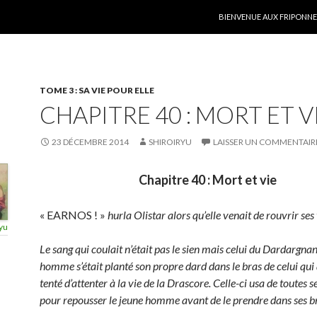
ALLER AU CONTENU
BIENVENUE AUX FRIPONNER
TOME 3 : SA VIE POUR ELLE
CHAPITRE 40 : MORT ET V
23 DÉCEMBRE 2014
SHIROIRYU
LAISSER UN COMMENTAIR
Chapitre 40 : Mort et vie
«
EARNOS ! »
hurla Olistar alors qu’elle venait de rouvrir ses
yu
Le sang qui coulait n’était pas le sien mais celui du Dardargnan
homme s’était planté son propre dard dans le bras de celui qui 
tenté d’attenter à la vie de la Drascore. Celle-ci usa de toutes s
pour repousser le jeune homme avant de le prendre dans ses b