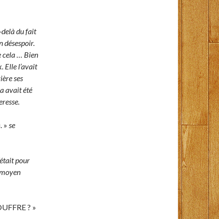
delà du fait
n désespoir.
e cela … Bien
 Elle l’avait
ière ses
a avait été
eresse.
. »
se
était pour
e moyen
UFFRE ? »