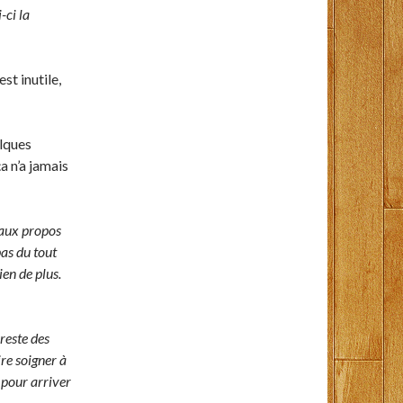
-ci la
st inutile,
elques
a n’a jamais
 aux propos
pas du tout
ien de plus.
reste des
ire soigner à
n pour arriver