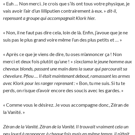
« Euh … Non merci. Je crois que s’ils ont tous votre physique, je
vais avoir l’air d’un lilliputien contrairement à eux. »
dit-il,
repensant a groupe qui accompagnait Klork hier.
« Non, il ne faut pas dire cela, loin de là. Enfin, j’avoue que je ne
suis pas le plus grand voire même l’un des plus petits et … »
« Après ce que je viens de dire, tu oses m’annoncer ça ! Non
merci et deux fois plutôt qu’une ! »
s’exclama le jeune homme aux
cheveux blonds, passant une main dans la sueur qui parcourait sa
chevelure. Pfiou … Il était maintenant debout, ramassant les armes
avec Klork pour les ranger reprenant :
« Bon, tu me suis. Si tu te
perds, on risque d’avoir encore des soucis avec les gardes. »
« Comme vous le désirez. Je vous accompagne donc, Zéran de
la Vanité. »
Zéran de la Vanité. Zéran de la Vanité. Il trouvait vraiment cela un
peu lourd à prononcer à chaque fois mais en même temps, il n’était