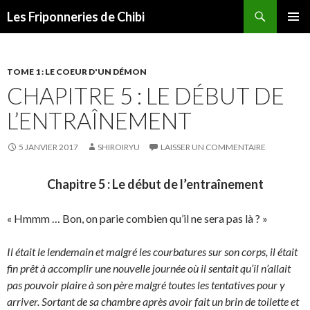
Recherche
Les Friponneries de Chibi
ALLER
MENU
AU
PRINCI
CONTENU
TOME 1 : LE COEUR D'UN DÉMON
CHAPITRE 5 : LE DÉBUT DE
L’ENTRAÎNEMENT
5 JANVIER 2017
SHIROIRYU
LAISSER UN COMMENTAIRE
Chapitre 5 : Le début de l’entraînement
« Hmmm … Bon, on parie combien qu’il ne sera pas là ? »
Il était le lendemain et malgré les courbatures sur son corps, il était
fin prêt à accomplir une nouvelle journée où il sentait qu’il n’allait
pas pouvoir plaire à son père malgré toutes les tentatives pour y
arriver. Sortant de sa chambre après avoir fait un brin de toilette et