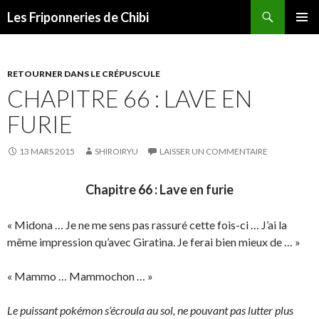
Recherche
Les Friponneries de Chibi
ALLER
MENU
AU
PRINCI
CONTENU
RETOURNER DANS LE CRÉPUSCULE
CHAPITRE 66 : LAVE EN
FURIE
13 MARS 2015
SHIROIRYU
LAISSER UN COMMENTAIRE
Chapitre 66 : Lave en furie
« Midona … Je ne me sens pas rassuré cette fois-ci … J’ai la
même impression qu’avec Giratina. Je ferai bien mieux de … »
« Mammo … Mammochon … »
Le puissant pokémon s’écroula au sol, ne pouvant pas lutter plus