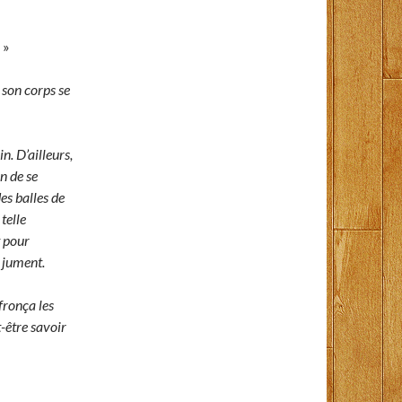
 »
son corps se
n. D’ailleurs,
n de se
es balles de
telle
t pour
a jument.
fronça les
t-être savoir