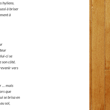
s hyliens.
ussi à briser
lement à
ur
ateur
lui-ci se
e son côté.
 revenir vers
ur … mais
lors que
ui se brisa en
au sol,