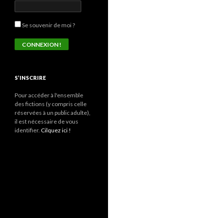
Se souvenir de moi ?
S’INSCRIRE
Pour accéder à l'ensemble
des fictions (y compris celle
réservées à un public adulte),
il est nécessaire de vous
identifier.
Cilquez ici !