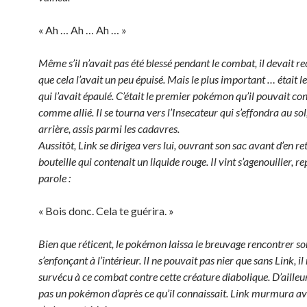
« Ah … Ah … Ah … »
Même s’il n’avait pas été blessé pendant le combat, il devait r
que cela l’avait un peu épuisé. Mais le plus important … était
qui l’avait épaulé. C’était le premier pokémon qu’il pouvait co
comme allié. Il se tourna vers l’Insecateur qui s’effondra au so
arrière, assis parmi les cadavres.
Aussitôt, Link se dirigea vers lui, ouvrant son sac avant d’en re
bouteille qui contenait un liquide rouge. Il vint s’agenouiller, r
parole :
« Bois donc. Cela te guérira. »
Bien que réticent, le pokémon laissa le breuvage rencontrer son
s’enfonçant à l’intérieur. Il ne pouvait pas nier que sans Link, il
survécu à ce combat contre cette créature diabolique. D’ailleurs
pas un pokémon d’après ce qu’il connaissait. Link murmura av