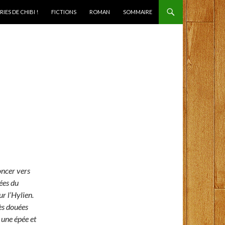
IES DE CHIBI !
FICTIONS
ROMAN
SOMMAIRE
oncer vers
ées du
r l’Hylien.
ès douées
 une épée et