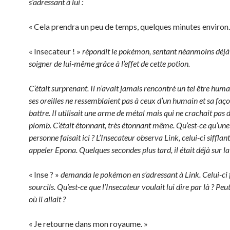
s’adressant à lui :
« Cela prendra un peu de temps, quelques minutes environ.
« Insecateur ! »
répondit le pokémon, sentant néanmoins déjà 
soigner de lui-même grâce à l’effet de cette potion.
C’était surprenant. Il n’avait jamais rencontré un tel être humai
ses oreilles ne ressemblaient pas à ceux d’un humain et sa faço
battre. Il utilisait une arme de métal mais qui ne crachait pas d
plomb. C’était étonnant, très étonnant même. Qu’est-ce qu’une 
personne faisait ici ? L’Insecateur observa Link, celui-ci sifflan
appeler Epona. Quelques secondes plus tard, il était déjà sur l
« Inse ? »
demanda le pokémon en s’adressant à Link. Celui-ci 
sourcils. Qu’est-ce que l’Insecateur voulait lui dire par là ? Peu
où il allait ?
« Je retourne dans mon royaume. »