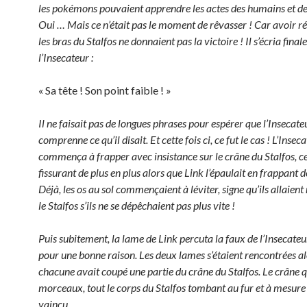
les pokémons pouvaient apprendre les actes des humains et de
Oui … Mais ce n’était pas le moment de rêvasser ! Car avoir ré
les bras du Stalfos ne donnaient pas la victoire ! Il s’écria fina
l’Insecateur :
« Sa tête ! Son point faible ! »
Il ne faisait pas de longues phrases pour espérer que l’Insecate
comprenne ce qu’il disait. Et cette fois ci, ce fut le cas ! L’Insec
commença à frapper avec insistance sur le crâne du Stalfos, ce
fissurant de plus en plus alors que Link l’épaulait en frappant d
Déjà, les os au sol commençaient à léviter, signe qu’ils allaient
le Stalfos s’ils ne se dépêchaient pas plus vite !
Puis subitement, la lame de Link percuta la faux de l’Insecate
pour une bonne raison. Les deux lames s’étaient rencontrées a
chacune avait coupé une partie du crâne du Stalfos. Le crâne q
morceaux, tout le corps du Stalfos tombant au fur et à mesure 
vaincu.