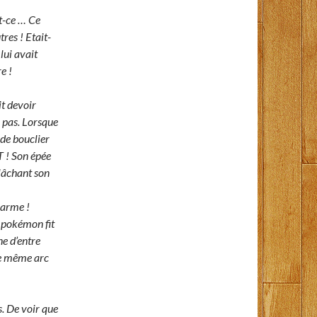
t-ce … Ce
tres ! Etait-
ui avait
re !
it devoir
a pas. Lorsque
 de bouclier
 ! Son épée
elâchant son
 arme !
 pokémon fit
e d’entre
 le même arc
s. De voir que