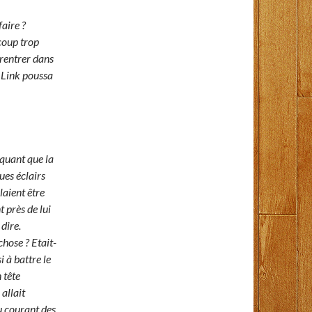
faire ?
coup trop
rentrer dans
. Link poussa
rquant que la
ues éclairs
laient être
 près de lui
dire.
chose ? Etait-
i à battre le
 tête
 allait
u courant des