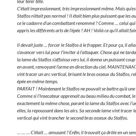
leur tenir tête.
C’était impressionnant, très impressionnant même. Mais qu’es
Stalfos n’était pas normal ! Il était bien plus puissant que les au
ce le cadavre d’un combattant renommé ? Comme … celui qui l
appris les différents arts de l’épée ? AH ! Voilà ce qu’il allait fai
Il devait juste … forcer le Stalfos à le frapper. Et pour ça, il alla
s’avancer vers lui pour l’inviter à l’attaquer. Chose qui ne tard
la lame du Stalfos s’affaissa vers lui, il donna un puissant coup
en avant, renvoyant l’arme en direction du ciel. MAINTENANT
vint tracer un arc vertical, brisant le bras osseux du Stalfos, r
épée en même temps.
PARFAIT ! Maintenant le Stalfos ne pouvait se battre qu’à une
Comme si l’Insecateur apprenait au beau milieu du combat, le
exactement la même chose, parant la lame du Stalfos avec l’un
elles, la repoussant dans les airs. Sa seconde lame vint tracer
vertical qui vint trancher le second bras osseux du Stalfos.
… … …
C’était … amusant ? Enfin, il trouvait ça drôle en un sen