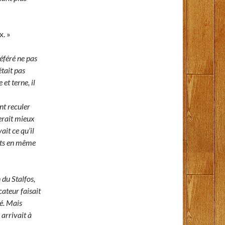
x. »
éféré ne pas
était pas
et terne, il
nt reculer
ferait mieux
ait ce qu’il
onts en même
 du Stalfos,
cateur faisait
té. Mais
arrivait à