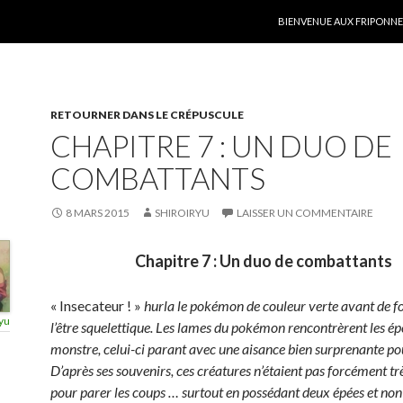
ALLER AU CONTENU
BIENVENUE AUX FRIPONNER
RETOURNER DANS LE CRÉPUSCULE
CHAPITRE 7 : UN DUO DE
COMBATTANTS
8 MARS 2015
SHIROIRYU
LAISSER UN COMMENTAIRE
Chapitre 7 : Un duo de combattants
« Insecateur ! »
hurla le pokémon de couleur verte avant de f
yu
l’être squelettique. Les lames du pokémon rencontrèrent les ép
monstre, celui-ci parant avec une aisance bien surprenante pou
D’après ses souvenirs, ces créatures n’étaient pas forcément tr
pour parer les coups … surtout en possédant deux épées et non