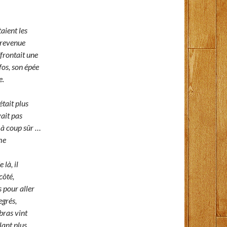
aient les
 revenue
ffrontait une
lfos, son épée
e.
tait plus
vait pas
 à coup sûr …
me
 là, il
côté,
s pour aller
egrés,
bras vint
lant plus