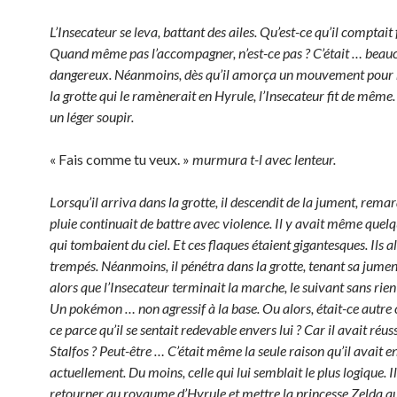
L’Insecateur se leva, battant des ailes. Qu’est-ce qu’il comptait 
Quand même pas l’accompagner, n’est-ce pas ? C’était … beau
dangereux. Néanmoins, dès qu’il amorça un mouvement pour 
la grotte qui le ramènerait en Hyrule, l’Insecateur fit de même
un léger soupir.
« Fais comme tu veux. »
murmura t-l avec lenteur.
Lorsqu’il arriva dans la grotte, il descendit de la jument, rema
pluie continuait de battre avec violence. Il y avait même quelq
qui tombaient du ciel. Et ces flaques étaient gigantesques. Ils al
trempés. Néanmoins, il pénétra dans la grotte, tenant sa jument
alors que l’Insecateur terminait la marche, le suivant sans rien 
Un pokémon … non agressif à la base. Ou alors, était-ce autre 
ce parce qu’il se sentait redevable envers lui ? Car il avait réuss
Stalfos ? Peut-être … C’était même la seule raison qu’il avait en
actuellement. Du moins, celle qui lui semblait le plus logique. Il
retourner au royaume d’Hyrule et mettre la princesse Zelda a