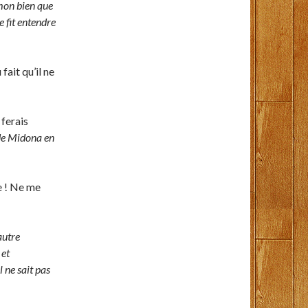
émon bien que
e fit entendre
fait qu’il ne
 ferais
de Midona en
e ! Ne me
autre
 et
l ne sait pas