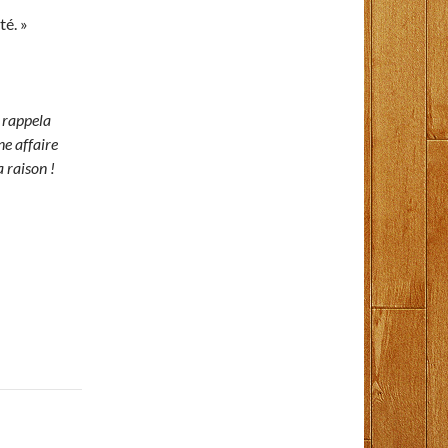
té. »
l rappela
ne affaire
a raison !