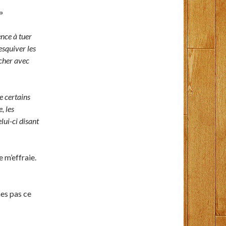
 »
ence à tuer
esquiver les
ncher avec
e certains
, les
elui-ci disant
 m’effraie.
mes pas ce