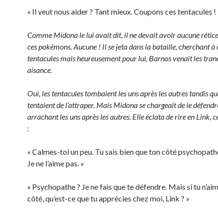
« Il veut nous aider ? Tant mieux. Coupons ces tentacules !
Comme Midona le lui avait dit, il ne devait avoir aucune rétic
ces pokémons. Aucune ! Il se jeta dans la bataille, cherchant à 
tentacules mais heureusement pour lui, Barnos venait les tra
aisance.
Oui, les tentacules tombaient les uns après les autres tandis qu
tentaient de l’attraper. Mais Midona se chargeait de le défendre
arrachant les uns après les autres. Elle éclata de rire en Link, c
:
« Calmes-toi un peu. Tu sais bien que ton côté psychopathe
Je ne l’aime pas. »
« Psychopathe ? Je ne fais que te défendre. Mais si tu n’ai
côté, qu’est-ce que tu apprécies chez moi, Link ? »