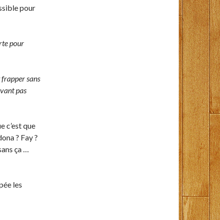
ossible pour
rte pour
t frapper sans
ivant pas
e c’est que
ona ? Fay ?
 sans ça …
pée les