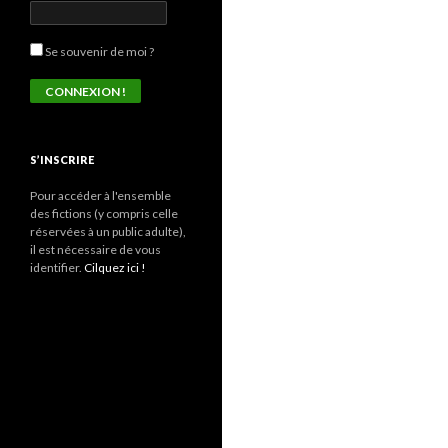
Se souvenir de moi ?
S’INSCRIRE
Pour accéder à l'ensemble
des fictions (y compris celle
réservées à un public adulte),
il est nécessaire de vous
identifier.
Cilquez ici !