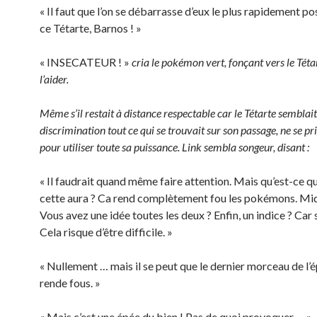
« Il faut que l’on se débarrasse d’eux le plus rapidement p
ce Tétarte, Barnos ! »
« INSECATEUR ! »
cria le pokémon vert, fonçant vers le Téta
l’aider.
Même s’il restait à distance respectable car le Tétarte semblai
discrimination tout ce qui se trouvait sur son passage, ne se pr
pour utiliser toute sa puissance. Link sembla songeur, disant :
« Il faudrait quand même faire attention. Mais qu’est-ce qu
cette aura ? Ca rend complètement fou les pokémons. Mid
Vous avez une idée toutes les deux ? Enfin, un indice ? Car
Cela risque d’être difficile. »
« Nullement … mais il se peut que le dernier morceau de l’é
rende fous. »
« Mais c’est une épée du bien ! Pas de quoi provoquer … »