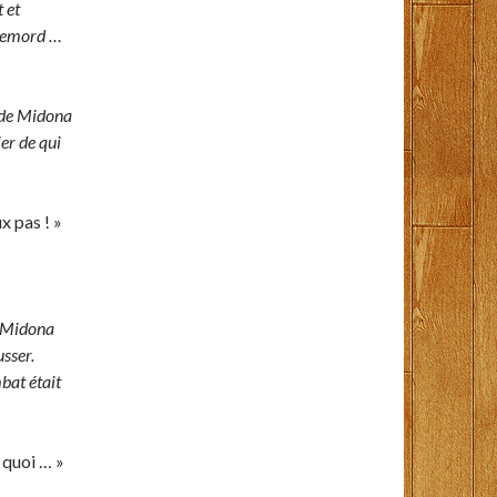
 et
 remord …
 de Midona
er de qui
 pas ! »
r, Midona
usser.
bat était
 quoi … »