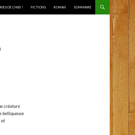
IES DE CHIBI !
FICTIONS
ROMAN
SOMMAIRE
D
une créature
s belliqueuse
 et