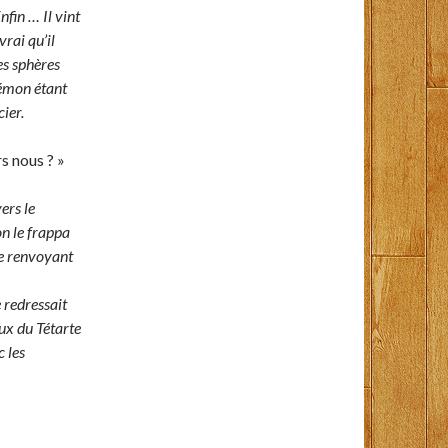
nfin … Il vint
vrai qu’il
es sphères
kémon étant
ier.
rs nous ? »
ers le
on le frappa
 le renvoyant
e redressait
eux du Tétarte
 les