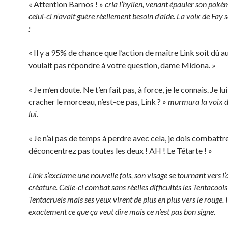
« Attention Barnos ! »
cria l’hylien, venant épauler son pok
celui-ci n’avait guère réellement besoin d’aide. La voix de Fay s
:
« Il y a 95% de chance que l’action de maître Link soit dû au 
voulait pas répondre à votre question, dame Midona. »
« Je m’en doute. Ne t’en fait pas, à force, je le connais. Je lui
cracher le morceau, n’est-ce pas, Link ? »
murmura la voix 
lui.
« Je n’ai pas de temps à perdre avec cela, je dois combattr
déconcentrez pas toutes les deux ! AH ! Le Tétarte ! »
Link s’exclame une nouvelle fois, son visage se tournant vers l’
créature. Celle-ci combat sans réelles difficultés les Tentacools
Tentacruels mais ses yeux virent de plus en plus vers le rouge. I
exactement ce que ça veut dire mais ce n’est pas bon signe.