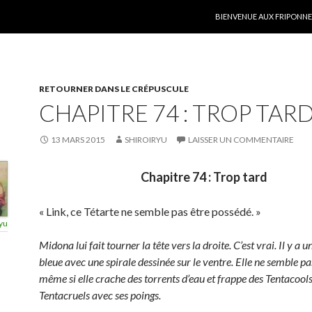
ALLER AU CONTENU
BIENVENUE AUX FRIPONNER
RETOURNER DANS LE CRÉPUSCULE
CHAPITRE 74 : TROP TAR
13 MARS 2015
SHIROIRYU
LAISSER UN COMMENTAIRE
Chapitre 74 : Trop tard
« Link, ce Tétarte ne semble pas être possédé. »
yu
Midona lui fait tourner la tête vers la droite. C’est vrai. Il y a 
bleue avec une spirale dessinée sur le ventre. Elle ne semble pa
même si elle crache des torrents d’eau et frappe des Tentacools
Tentacruels avec ses poings.