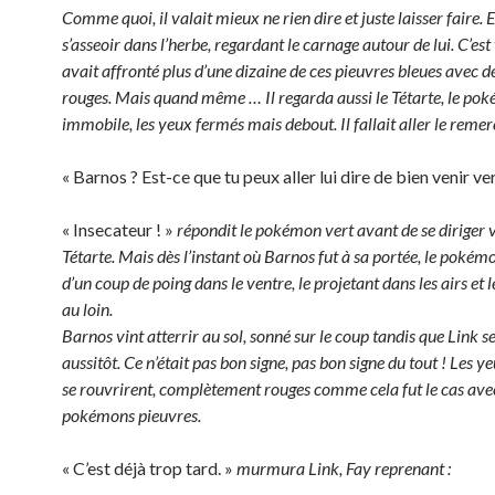
Comme quoi, il valait mieux ne rien dire et juste laisser faire. E
s’asseoir dans l’herbe, regardant le carnage autour de lui. C’est 
avait affronté plus d’une dizaine de ces pieuvres bleues avec d
rouges. Mais quand même … Il regarda aussi le Tétarte, le po
immobile, les yeux fermés mais debout. Il fallait aller le remerc
« Barnos ? Est-ce que tu peux aller lui dire de bien venir ve
« Insecateur ! »
répondit le pokémon vert avant de se diriger v
Tétarte. Mais dès l’instant où Barnos fut à sa portée, le pokém
d’un coup de poing dans le ventre, le projetant dans les airs et
au loin.
Barnos vint atterrir au sol, sonné sur le coup tandis que Link s
aussitôt. Ce n’était pas bon signe, pas bon signe du tout ! Les y
se rouvrirent, complètement rouges comme cela fut le cas avec
pokémons pieuvres.
« C’est déjà trop tard. »
murmura Link, Fay reprenant :