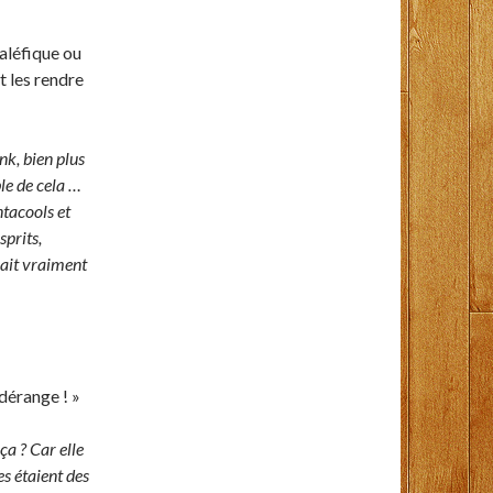
maléfique ou
t les rendre
nk, bien plus
le de cela …
ntacools et
sprits,
vait vraiment
 dérange ! »
a ? Car elle
es étaient des