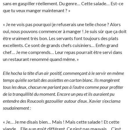
sans en gaspiller réellement. Du genre… Cette salade… Est-ce
que tu veux manger maintenant ? »
« Je ne vois pas pourquoi je refuserais une telle chose ? Alors
oui, nous pouvons commencer à manger ! Je suis sûr que ça doit
être vraiment très bon. Les servants font toujours des plats
excellents. Ce sont de grands chefs cuisiniers… Enfin grand
chef… Je me comprends… Leur repas pourrait être servi dans
un restaurant renommé quand même. »
Elle hocha la tête d’un air positif, commençant à le servir en même
temps qu’elle sortait des assiettes en carton blanc. Ils mangèrent
tous les deux, chacun ne parlant pas à l’autre comme pour profiter
de la tranquillité du moment. Encore un peu et ils auraient pu
entendre des Roucools gazouiller autour d’eux. Xavier s’exclama
soudainement :
« Je… Je me disais bien… Mais ! Mais cette salade ! Et cette
viande… Elle a un goût différent. Ce n’est pas mauvais… C’est