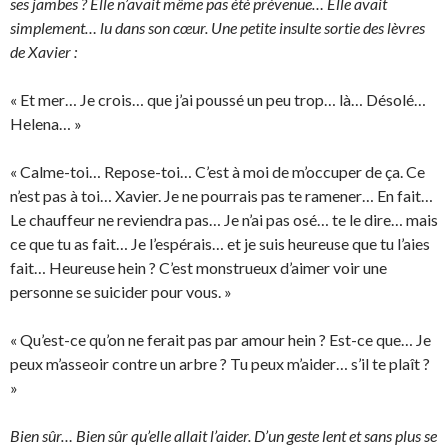
ses jambes ? Elle n’avait même pas été prévenue… Elle avait
simplement… lu dans son cœur. Une petite insulte sortie des lèvres
de Xavier :
« Et mer… Je crois… que j’ai poussé un peu trop… là… Désolé…
Helena… »
« Calme-toi… Repose-toi… C’est à moi de m’occuper de ça. Ce
n’est pas à toi… Xavier. Je ne pourrais pas te ramener… En fait…
Le chauffeur ne reviendra pas… Je n’ai pas osé… te le dire… mais
ce que tu as fait… Je l’espérais… et je suis heureuse que tu l’aies
fait… Heureuse hein ? C’est monstrueux d’aimer voir une
personne se suicider pour vous. »
« Qu’est-ce qu’on ne ferait pas par amour hein ? Est-ce que… Je
peux m’asseoir contre un arbre ? Tu peux m’aider… s’il te plaît ?
»
Bien sûr… Bien sûr qu’elle allait l’aider. D’un geste lent et sans plus se