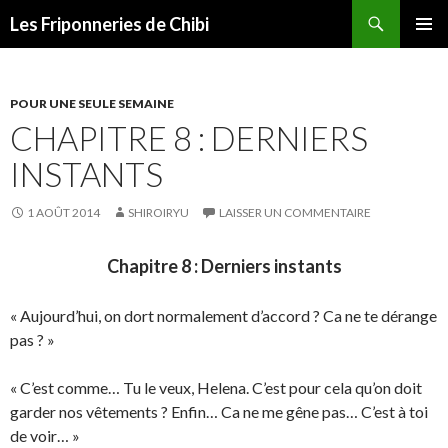
Recherche
Les Friponneries de Chibi
ALLER
MENU
AU
PRINCI
CONTENU
POUR UNE SEULE SEMAINE
CHAPITRE 8 : DERNIERS
INSTANTS
1 AOÛT 2014
SHIROIRYU
LAISSER UN COMMENTAIRE
Chapitre 8 : Derniers instants
« Aujourd’hui, on dort normalement d’accord ? Ca ne te dérange
pas ? »
« C’est comme… Tu le veux, Helena. C’est pour cela qu’on doit
garder nos vêtements ? Enfin… Ca ne me gêne pas… C’est à toi
de voir… »