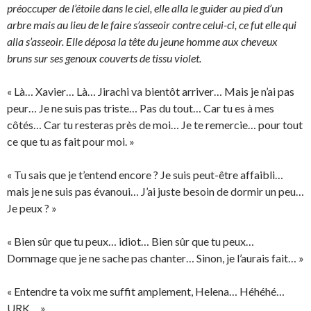
préoccuper de l’étoile dans le ciel, elle alla le guider au pied d’un
arbre mais au lieu de le faire s’asseoir contre celui-ci, ce fut elle qui
alla s’asseoir. Elle déposa la tête du jeune homme aux cheveux
bruns sur ses genoux couverts de tissu violet.
« Là… Xavier… Là… Jirachi va bientôt arriver… Mais je n’ai pas
peur… Je ne suis pas triste… Pas du tout… Car tu es à mes
côtés… Car tu resteras près de moi… Je te remercie… pour tout
ce que tu as fait pour moi. »
« Tu sais que je t’entend encore ? Je suis peut-être affaibli…
mais je ne suis pas évanoui… J’ai juste besoin de dormir un peu…
Je peux ? »
« Bien sûr que tu peux… idiot… Bien sûr que tu peux…
Dommage que je ne sache pas chanter… Sinon, je l’aurais fait… »
« Entendre ta voix me suffit amplement, Helena… Héhéhé…
URK… »