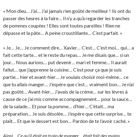
« Mon dieu… J’ai… J’ai jamais rien goûté de meilleur ! Ils ont du
passer des heures à la faire… Il n’y a qu’à regarder les tranches
de pommes coupées ! Elles sont toutes pareilles ! Rien ne
dépasse et la pâte… A peine croustillante… C’est parfait. »
« Je… Je… Je comment dire… Xavier… C’est… C’est moi… qui… a
fait cette tarte… et le reste du repas… Je me disais que… si un
jour… Nous aurions… put devenir… mari et femme… Il aurait
fallut… que j’apprenne la cuisine… C’est pour ça que je suis
partie… hier et avant-hier… Je voulais choisir moi-même… ce
que tu allais manger… J’espère que c’est… vraiment bon… Je n’ai
pas goûté… Avant-hier… J’avais de la crème… sur les lèvres à
cause de ce j’ai mis comme accompagnement… pour la sauce…
de la salade… Et pour la pomme… d’hier… C’était… ma
préparation… Je suis désolée… J’espère que cette surprise… te
plaît… Et que le dessert est bon… Pardon de te l’avoir caché. »
Ainsi… Ce qu’il était en train de manger… était fait des mains