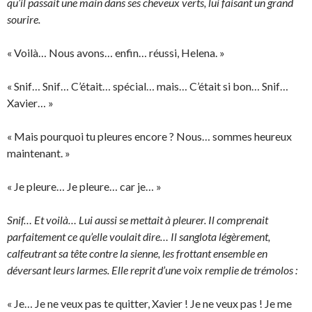
qu’il passait une main dans ses cheveux verts, lui faisant un grand
sourire.
« Voilà… Nous avons… enfin… réussi, Helena. »
« Snif… Snif… C’était… spécial… mais… C’était si bon… Snif…
Xavier… »
« Mais pourquoi tu pleures encore ? Nous… sommes heureux
maintenant. »
« Je pleure… Je pleure… car je… »
Snif… Et voilà… Lui aussi se mettait à pleurer. Il comprenait
parfaitement ce qu’elle voulait dire… Il sanglota légèrement,
calfeutrant sa tête contre la sienne, les frottant ensemble en
déversant leurs larmes. Elle reprit d’une voix remplie de trémolos :
« Je… Je ne veux pas te quitter, Xavier ! Je ne veux pas ! Je me