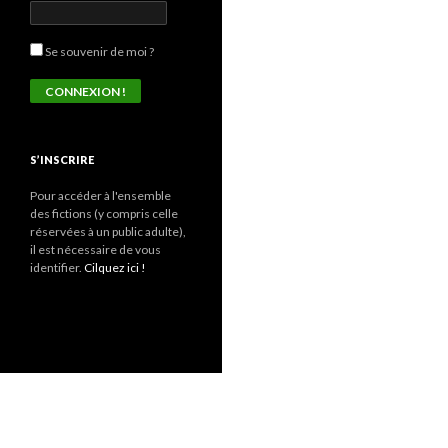
Se souvenir de moi ?
S’INSCRIRE
Pour accéder à l'ensemble
des fictions (y compris celle
réservées à un public adulte),
il est nécessaire de vous
identifier.
Cilquez ici !
Fièrement propulsé par WordPress