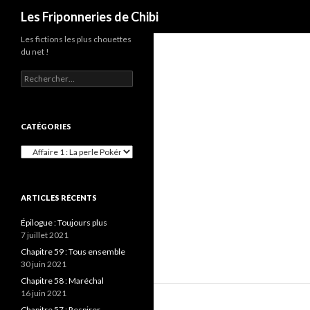
Recherche
Les Friponneries de Chibi
Les fictions les plus chouettes
du net !
Rechercher :
CATÉGORIES
Catégories
ARTICLES RÉCENTS
Épilogue : Toujours plus
7 juillet 2021
Chapitre 59 : Tous ensemble
30 juin 2021
Chapitre 58 : Maréchal
16 juin 2021
Chapitre 57 : Respirer