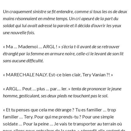
Un craquement sinistre se fit entendre, comme si tous les os de deux
mains résonnaient en même temps. Un cri apeuré de la part du
soldat qui lui avait adressé la parole et il décida d’ouvrir les yeux
une nouvelle fois.
« Ma … Mademoi … ARGL ! »
s’écria t-il avant de se retrouver
étranglé par la femme en armure noire, celle-ci le levant de son lit
sans aucune difficulté.
« MARECHALE NALY. Est-ce bien clair, Tery Vanian ?! »
« ARGL… Peut … plus … par… ler. »
tenta de prononcer le jeune
homme, gesticulant, ses deux pieds ne touchant pas le sol.
« Et tu penses que cela me dérange ? Tu es familier … trop
familier … Tery. Pour qui me prends-tu ? Pour une simple
soldate … Pour la peine … Je vais te transporter au terrain où
nous allons nous entraîner de la sorte. »
répondit-elle, sortant de