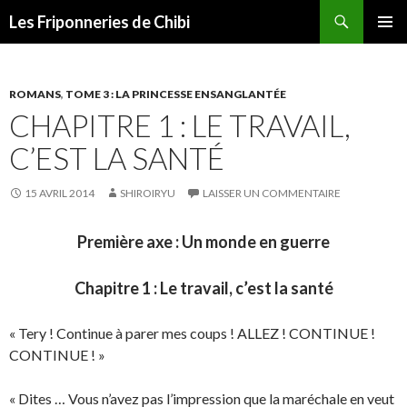
Recherche
Les Friponneries de Chibi
ALLER
MENU
AU
PRINCI
CONTENU
ROMANS
,
TOME 3 : LA PRINCESSE ENSANGLANTÉE
CHAPITRE 1 : LE TRAVAIL,
C’EST LA SANTÉ
15 AVRIL 2014
SHIROIRYU
LAISSER UN COMMENTAIRE
Première axe : Un monde en guerre
Chapitre 1 : Le travail, c’est la santé
« Tery ! Continue à parer mes coups ! ALLEZ ! CONTINUE !
CONTINUE ! »
« Dites … Vous n’avez pas l’impression que la maréchale en veut