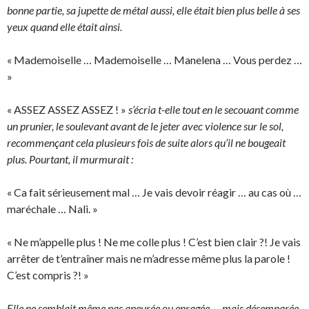
bonne partie, sa jupette de métal aussi, elle était bien plus belle à ses
yeux quand elle était ainsi.
« Mademoiselle … Mademoiselle … Manelena … Vous perdez …
»
« ASSEZ ASSEZ ASSEZ ! »
s’écria t-elle tout en le secouant comme
un prunier, le soulevant avant de le jeter avec violence sur le sol,
recommençant cela plusieurs fois de suite alors qu’il ne bougeait
plus. Pourtant, il murmurait :
« Ca fait sérieusement mal … Je vais devoir réagir … au cas où …
maréchale … Nali. »
« Ne m’appelle plus ! Ne me colle plus ! C’est bien clair ?! Je vais
arrêter de t’entraîner mais ne m’adresse même plus la parole !
C’est compris ?! »
Elle ne semblait même pas apeurée ou enragée … mais désemparée