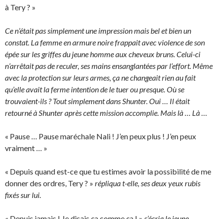
à Tery ? »
Ce n’était pas simplement une impression mais bel et bien un
constat. La femme en armure noire frappait avec violence de son
épée sur les griffes du jeune homme aux cheveux bruns. Celui-ci
n’arrêtait pas de reculer, ses mains ensanglantées par l’effort. Même
avec la protection sur leurs armes, ça ne changeait rien au fait
qu’elle avait la ferme intention de le tuer ou presque. Où se
trouvaient-ils ? Tout simplement dans Shunter. Oui … Il était
retourné à Shunter après cette mission accomplie. Mais là … Là …
« Pause … Pause maréchale Nali ! J’en peux plus ! J’en peux
vraiment … »
« Depuis quand est-ce que tu estimes avoir la possibilité de me
donner des ordres, Tery ? »
répliqua t-elle, ses deux yeux rubis
fixés sur lui.
« Depuis jamais ! Je disais ça comme ça ! »
s’écria le jeune