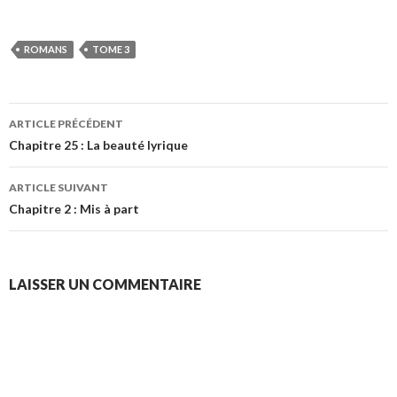
ROMANS
TOME 3
Navigation
ARTICLE PRÉCÉDENT
des
Chapitre 25 : La beauté lyrique
articles
ARTICLE SUIVANT
Chapitre 2 : Mis à part
LAISSER UN COMMENTAIRE