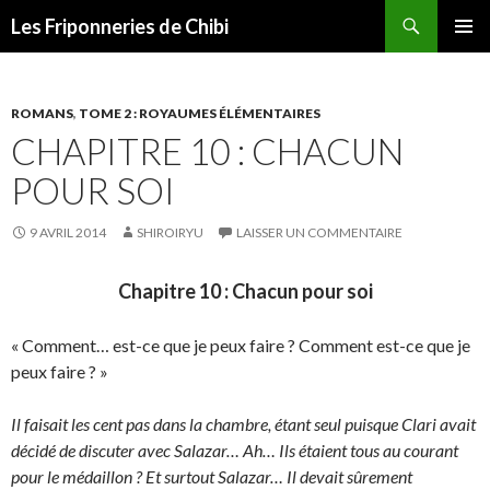
Recherche
Les Friponneries de Chibi
ALLER
MENU
AU
PRINCI
CONTENU
ROMANS
,
TOME 2 : ROYAUMES ÉLÉMENTAIRES
CHAPITRE 10 : CHACUN
POUR SOI
9 AVRIL 2014
SHIROIRYU
LAISSER UN COMMENTAIRE
Chapitre 10 : Chacun pour soi
« Comment… est-ce que je peux faire ? Comment est-ce que je
peux faire ? »
Il faisait les cent pas dans la chambre, étant seul puisque Clari avait
décidé de discuter avec Salazar… Ah… Ils étaient tous au courant
pour le médaillon ? Et surtout Salazar… Il devait sûrement