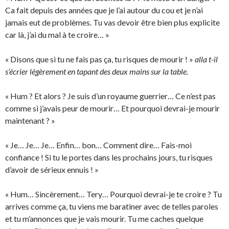
Ca fait depuis des années que je l’ai autour du cou et je n’ai
jamais eut de problèmes. Tu vas devoir être bien plus explicite
car là, j’ai du mal à te croire… »
« Disons que si tu ne fais pas ça, tu risques de mourir ! »
alla t-il
s’écrier légèrement en tapant des deux mains sur la table.
« Hum ? Et alors ? Je suis d’un royaume guerrier… Ce n’est pas
comme si j’avais peur de mourir… Et pourquoi devrai-je mourir
maintenant ? »
« Je… Je… Je… Enfin… bon… Comment dire… Fais-moi
confiance ! Si tu le portes dans les prochains jours, tu risques
d’avoir de sérieux ennuis ! »
« Hum… Sincèrement… Tery… Pourquoi devrai-je te croire ? Tu
arrives comme ça, tu viens me baratiner avec de telles paroles
et tu m’annonces que je vais mourir. Tu me caches quelque