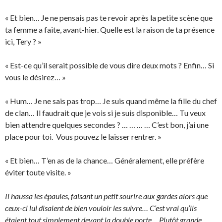
« Et bien… Je ne pensais pas te revoir après la petite scène que
ta femme a faite, avant-hier. Quelle est la raison de ta présence
ici, Tery ? »
« Est-ce qu’il serait possible de vous dire deux mots ? Enfin… Si
vous le désirez… »
« Hum… Je ne sais pas trop… Je suis quand même la fille du chef
de clan… Il faudrait que je vois si je suis disponible… Tu veux
bien attendre quelques secondes ? … … … … C’est bon, j’ai une
place pour toi. Vous pouvez le laisser rentrer. »
« Et bien… T’en as de la chance… Généralement, elle préfère
éviter toute visite. »
Il haussa les épaules, faisant un petit sourire aux gardes alors que
ceux-ci lui disaient de bien vouloir les suivre… C’est vrai qu’ils
étaient tout simplement devant la double porte… Plutôt grande…