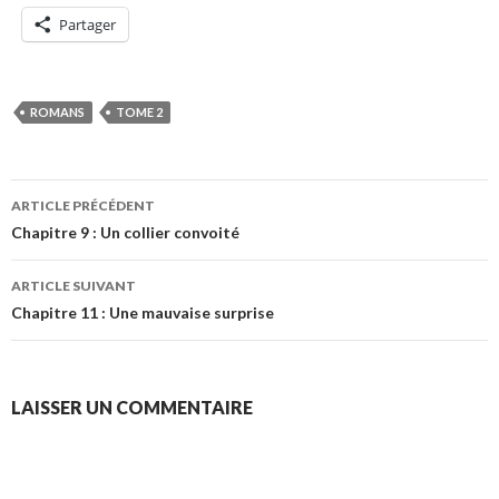
Partager
ROMANS
TOME 2
Navigation
ARTICLE PRÉCÉDENT
des
Chapitre 9 : Un collier convoité
articles
ARTICLE SUIVANT
Chapitre 11 : Une mauvaise surprise
LAISSER UN COMMENTAIRE