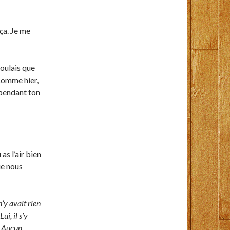
 ça. Je me
 voulais que
 comme hier,
 pendant ton
as l’air bien
ue nous
n’y avait rien
ui, il s’y
é… Aucun