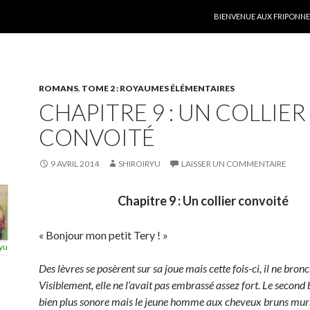
ALLER AU CONTENU
BIENVENUE AUX FRIPONNER
ROMANS
,
TOME 2 : ROYAUMES ÉLÉMENTAIRES
CHAPITRE 9 : UN COLLIER
CONVOITÉ
9 AVRIL 2014
SHIROIRYU
LAISSER UN COMMENTAIRE
Chapitre 9 : Un collier convoité
« Bonjour mon petit Tery ! »
yu
Des lèvres se posèrent sur sa joue mais cette fois-ci, il ne bron
Visiblement, elle ne l’avait pas embrassé assez fort. Le second 
bien plus sonore mais le jeune homme aux cheveux bruns mu