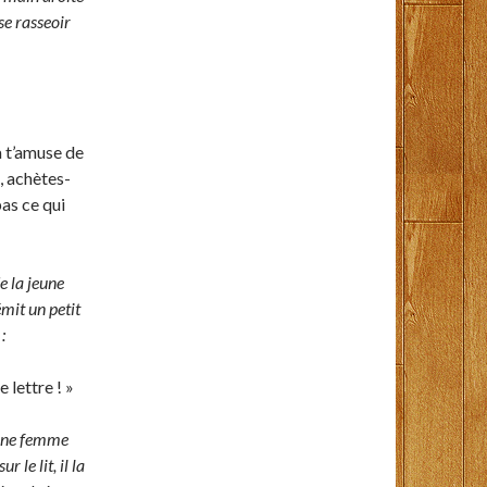
se rasseoir
a t’amuse de
e, achètes-
pas ce qui
e la jeune
mit un petit
:
e lettre ! »
eune femme
 le lit, il la