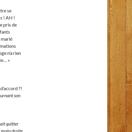
tre se
s ! AH !
e pris de
fants
e marié
ormations
oge n’a rien
dée… »
 d’accord ?!
tournant son
lait quitter
a main droite