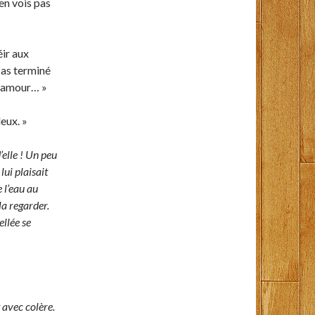
n’en vois pas
ir aux
 as terminé
on amour… »
eux. »
’elle ! Un peu
ui plaisait
e l’eau au
la regarder.
ellée se
t avec colère.