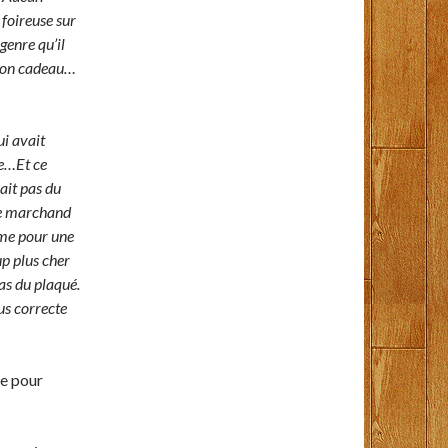
 foireuse sur
genre qu’il
 son cadeau…
ui avait
le…Et ce
vait pas du
 le marchand
ême pour une
p plus cher
as du plaqué.
lus correcte
te pour