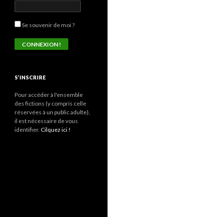
Se souvenir de moi ?
S’INSCRIRE
Pour accéder à l'ensemble
des fictions (y compris celle
réservées à un public adulte),
il est nécessaire de vous
identifier.
Cilquez ici !