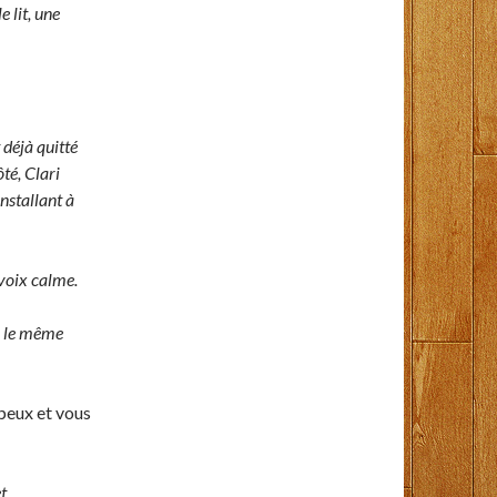
 lit, une
 déjà quitté
ôté, Clari
nstallant à
voix calme.
r le même
 peux et vous
et