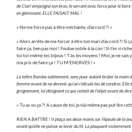
de Clari empoigna son bras, le serrant avec force pour le faire 
en gémissant. ELLE FAISAIT MAL !
« Ne me force pas à être méchante, d’accord ?! »
« Alors arrête de me forcer à être ton mari d’accord ?! Si ç
faire ça, ben pas moi ! Foutue noble à la con ! Si t’es si rich
toi toi-même tes bijoux ! T’as les moyens ! Moi, je ne sais 
m’a pris de faire ça ! TU M’ENERVES ! »
La lettre flamba subitement, sans pour autant brûler la main d
femme avant de ne devenir qu’un ridicule tas de cendres. Elle é
grognement, lui désignant ce qui restait de l’objet avant de dire 
« Tu as vu ça ?! A cause de toi, je n’ai même pas put lire cett
RIEN A BATTRE ! Il plaça ses deux mains sur l’épaule de la j
avant qu’elle ne puisse se lever du lit. La plaquant violemment sur