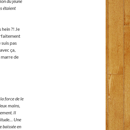
tion du jeune
s étaient
 hein ?! Je
arfaitement
e suis pas
 avec ça,
i marre de
 la force de le
 deux mains,
ement. Il
bitude… Une
e baissée en