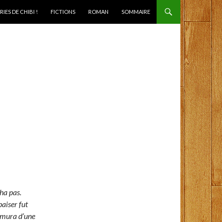
IES DE CHIBI !
FICTIONS
ROMAN
SOMMAIRE
cha pas.
baiser fut
rmura d’une