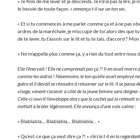
« Je finis de me laver et je descends. Je n’irai pas la lire, je 
le besoin de toute façon. »
annonça t-il sur un ton sec.
« Et si tu commences à me parler comme ça et à ne pas obé
ordres de la maréchale, je m’occupe de toi alors dès que tu
de te laver, tu t’assois sur le lit et tu te tais, d’accord ? M
« Ne m’appelle plus comme ça, y a rien du tout entre nous d
Elle l’énervait ! Elle ne comprenait pas ça ?! Il en avait marre d
comme les autres ! Néanmoins, le ton qu’elle avait employé ne l
guère et il devait se résoudre à retourner sur le lit. Il se passa d
visage, venant s’asseoir à côté de la jeune femme sans daigner 
Celle-ci ouvrit l’enveloppe alors que le cachet qui la retenait sc
mettait à brûler légèrement. Elle annonça d’une voix calme :
« Blablabla… Blablabla… Blablabla… »
« Qu’est-ce que ça veut dire ça ?! »
s’écria t-il en la regardan