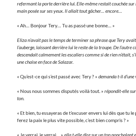
refermant la porte derrière lui. Elle-même restait couchée sur le
main posée sur ses yeux. Il allait tout gâcher… encore…
« Ah… Bonjour Tery… Tu as passé une bonne… »
Eliza n’avait pas le temps de terminer sa phrase que Tery avait
l’auberge, laissant derrière lui le reste de la troupe. De l’autre c
descendait calmement les escaliers comme si de rien n’était, s’i
une chaise en face de Salazar.
« Qu’est-ce qui s’est passé avec Tery ? »
demanda t-il d’une 
« Nous nous sommes disputés voilà tout. »
répondit-elle su
ton.
« Et bien, tu essayeras de t’excuser envers lui dès que tu le
ferez la paix le plus vite possible, c’est bien compris ? »
« Je verrai, je verrai… »
alla t-elle dire sur un ton nonchalant 