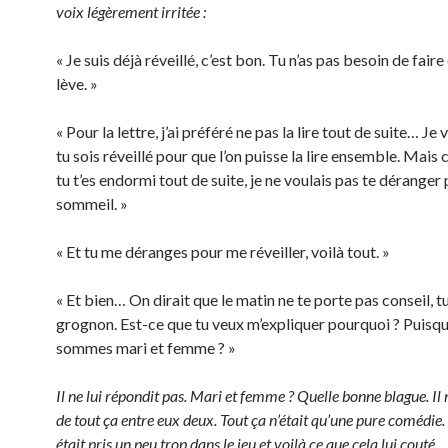
voix légèrement irritée :
« Je suis déjà réveillé, c’est bon. Tu n’as pas besoin de faire
lève. »
« Pour la lettre, j’ai préféré ne pas la lire tout de suite… Je
tu sois réveillé pour que l’on puisse la lire ensemble. Mais
tu t’es endormi tout de suite, je ne voulais pas te déranger
sommeil. »
« Et tu me déranges pour me réveiller, voilà tout. »
« Et bien… On dirait que le matin ne te porte pas conseil, tu 
grognon. Est-ce que tu veux m’expliquer pourquoi ? Puisq
sommes mari et femme ? »
Il ne lui répondit pas. Mari et femme ? Quelle bonne blague. Il 
de tout ça entre eux deux. Tout ça n’était qu’une pure comédie. L
était pris un peu trop dans le jeu et voilà ce que cela lui cout