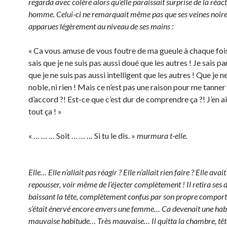
regarda avec colère alors qu’elle paraissait surprise de la réac
homme. Celui-ci ne remarquait même pas que ses veines noire
apparues légèrement au niveau de ses mains :
« Ca vous amuse de vous foutre de ma gueule à chaque fois
sais que je ne suis pas aussi doué que les autres ! Je sais p
que je ne suis pas aussi intelligent que les autres ! Que je n
noble, ni rien ! Mais ce n’est pas une raison pour me tanner
d’accord ?! Est-ce que c’est dur de comprendre ça ?! J’en a
tout ça ! »
« … … … Soit … … … Si tu le dis. »
murmura t-elle.
Elle… Elle n’allait pas réagir ? Elle n’allait rien faire ? Elle avait
repousser, voir même de l’éjecter complètement ! Il retira ses
baissant la tête, complètement confus par son propre comport
s’était énervé encore envers une femme… Ca devenait une ha
mauvaise habitude… Très mauvaise… Il quitta la chambre, têt