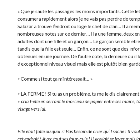
« Que je saute les passages les moins importants. Cette let
consumera rapidement alors je ne vais pas perdre de temp
Salazar a trouvé l’endroit où loge le chef de clan… Il a mêm
nombreuses notes sur ce dernier… Il a une femme, deux en
adultes dont une fille et un garçon… Le garçon semble êtr
tandis que la fille est seule… Enfin, ce ne sont que des inf
obtenues en une journée. De l’autre côté, la demeure où il l
d’exceptionnel niveau visuel mais elle est plutôt bien gar
« Comme si tout ça m’intéressait… »
« LA FERME ! Si tu as un problème, tu me le dis clairement
»
cria t-elle en serrant le morceau de papier entre ses mains, 
visage vers lui.
Elle était folle ou quoi ?! Pas besoin de crier qu’il sache ! Il vou
cet endroit ! Avec tout ses faux-culs ! Il voulait se lever mais l