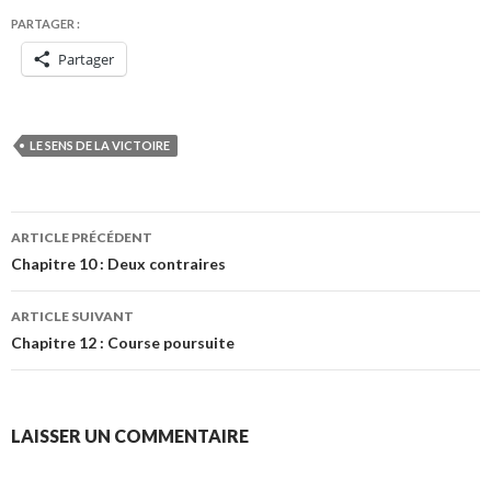
PARTAGER :
Partager
LE SENS DE LA VICTOIRE
Navigation
ARTICLE PRÉCÉDENT
des
Chapitre 10 : Deux contraires
articles
ARTICLE SUIVANT
Chapitre 12 : Course poursuite
LAISSER UN COMMENTAIRE