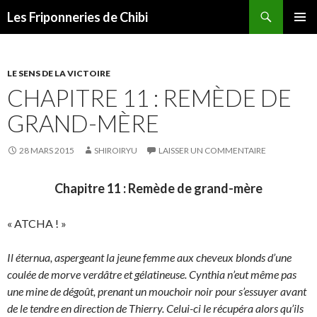
Recherche
Les Friponneries de Chibi
ALLER
MENU
AU
PRINCI
CONTENU
LE SENS DE LA VICTOIRE
CHAPITRE 11 : REMÈDE DE
GRAND-MÈRE
28 MARS 2015
SHIROIRYU
LAISSER UN COMMENTAIRE
Chapitre 11 : Remède de grand-mère
« ATCHA ! »
Il éternua, aspergeant la jeune femme aux cheveux blonds d’une
coulée de morve verdâtre et gélatineuse. Cynthia n’eut même pas
une mine de dégoût, prenant un mouchoir noir pour s’essuyer avant
de le tendre en direction de Thierry. Celui-ci le récupéra alors qu’ils