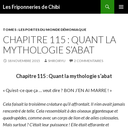
Recherche
Les Friponneries de Chibi
ALLER
MENU
AU
PRINCI
CONTENU
TOME 5 : LES PORTES DU MONDE DÉMONIAQUE
CHAPITRE 115 : QUANT LA
MYTHOLOGIE S’ABAT
18 NOVEMBRE 2015
SHIROIRYU
2 COMMENTAIRES
Chapitre 115 : Quant la mythologie s’abat
« Qu’est-ce que ça … veut dire ? BON J’EN AI MARRE ! »
Cela faisait la troisième créature qu’il affrontait. Il n’en avait jamais
rencontré de telle. Cela ressemblait à des oiseaux gigantesque et
quadrupèdes, comme avec un corps de lion et de ailes colossales.
Mais surtout ? C’était leur puissance ! Elle était effarante et