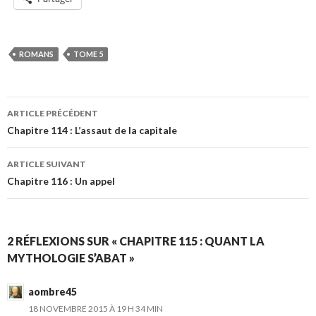
ROMANS
TOME 5
Navigation
ARTICLE PRÉCÉDENT
des
Chapitre 114 : L’assaut de la capitale
articles
ARTICLE SUIVANT
Chapitre 116 : Un appel
2 RÉFLEXIONS SUR « CHAPITRE 115 : QUANT LA
MYTHOLOGIE S’ABAT »
aombre45
18 NOVEMBRE 2015 À 19 H 34 MIN