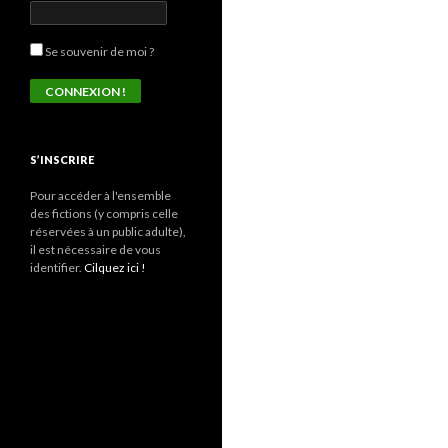
Se souvenir de moi ?
S’INSCRIRE
Pour accéder à l'ensemble
des fictions (y compris celle
réservées à un public adulte),
il est nécessaire de vous
identifier.
Cilquez ici !