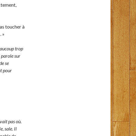
ctement,
as toucher à
. »
eaucoup trop
a parole sur
de se
t pour
vait pas où.
 sale. Il
apable de