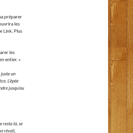
na préparer
ouvrira les
de Link. Plus
arer les
n entier. »
 juste un
ce. L’épée
ndre jusqu’au
e resta là, se
n réveil,