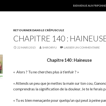
ALLER AU CONTENU
BIENVENUE AUX FRIPONNER
RETOURNER DANS LE CRÉPUSCULE
CHAPITRE 140 : HAINEUS
22 MARS 2015
SHIROIRYU
LAISSER UN COMMENTAIRE
Chapitre 140 : Haineuse
« Alors ? Tu ne cherches plus à t’enfuir ? »
yu
« Attends un peu que je mettes la main sur ton cou, Ganond
comprendras la signification de la douleur. Je te le ferais 
« Tu es bien menaçante pour quelqu’un qui peut à peine parl