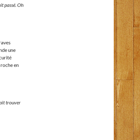
ait passé. Oh
graves
ande une
curité
e roche en
lait trouver