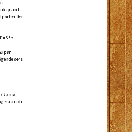
en
Link quand
t particulier
AS ! »
au par
légende sera
 ? Je me
logera à côté