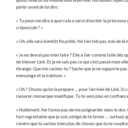
parler avant de lui dire :
« Tu peux me dire à quoi cela a servi d’exciter la princesse
crépuscule ? »
« Oh, elle sera bientôt fin prête. Ne t’en fait pas, loin de là
« Je ne devrai pas m’en faire ? Elle a l’air comme folle dès q
de blesser Link. Et je ne sais pas ce qui s’est passé mais e
étrange. Que me caches-tu ? Sache que je ne supporte pas 
mensonge et la trahison. »
« Oh ? Disons qu’on la prépare … pour l’arrivée de Link. Si c
rassurer, monarque maléfique. Tu te sens plus en confiance
« Nullement. Ne t’avise pas de me poignarder dans le dos. 
fort regrettable que je sois obligé de te briser … surtout q
s’avère que tu saches bien plus de choses que tu ne voudrai