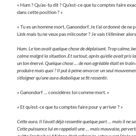
« Hum ? Qu’as-tu dit ? Qu’est-ce que tu comptes faire exa
dans cette position ? »
« Tu es un homme mort, Ganondorf. Je t’ai ordonné de ne p
Link mais tu ne veux pas m’écouter ? Je vais t’éliminer alors
Hum. Le ton avait quelque chose de déplaisant. Trop calme, b
calme malgré la situation .Et surtout, après qu’elle avait pris l
un ton énervé. Quelque chose … de non agréable était en train 
produire mais quoi ? Il put à peine amorcer un seul mouvemen
s’éloigner qu’une aura diabolique se fit ressentir.
« Ganondorf … considères toi comme mort. »
« Et qu’est-ce que tu comptes faire pour y arriver ? »
Cette aura. Il l’avait déjà ressentie quelque part … mais il ne sa
Cette puissance lui en rappelait une … mais mauvaise, pervertie,
quitta l’endroit où Midona était enfermée, retrouvant l’épée c