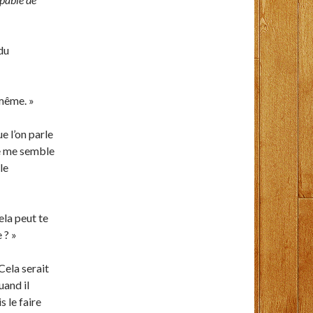
 du
 même. »
ue l’on parle
lle me semble
le
ela peut te
 ? »
Cela serait
uand il
s le faire