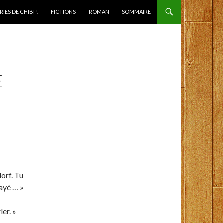
IES DE CHIBI !
FICTIONS
ROMAN
SOMMAIRE
E
orf. Tu
payé … »
er. »