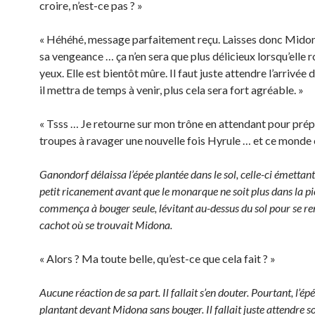
croire, n’est-ce pas ? »
« Héhéhé, message parfaitement reçu. Laisses donc Mido
sa vengeance … ça n’en sera que plus délicieux lorsqu’elle r
yeux. Elle est bientôt mûre. Il faut juste attendre l’arrivée 
il mettra de temps à venir, plus cela sera fort agréable. »
« Tsss … Je retourne sur mon trône en attendant pour prép
troupes à ravager une nouvelle fois Hyrule … et ce monde e
Ganondorf délaissa l’épée plantée dans le sol, celle-ci émettant
petit ricanement avant que le monarque ne soit plus dans la piè
commença à bouger seule, lévitant au-dessus du sol pour se re
cachot où se trouvait Midona.
« Alors ? Ma toute belle, qu’est-ce que cela fait ? »
Aucune réaction de sa part. Il fallait s’en douter. Pourtant, l’épé
plantant devant Midona sans bouger. Il fallait juste attendre so