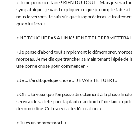
« Tu ne peux rien faire ! RIEN DU TOUT ! Mais je serai bi
sympathique : je vais t’expliquer ce que je compte faire à 
nous le verrons. Je suis sûr que tu apprécieras le traitemen
qu’on lui fera. »
« NE TOUCHE PAS A LINK ! JE NE TE LE PERMETTRAI P
« Je pense d’abord tout simplement le démembrer, morce
morceau. Je me dis que trancher sa main tenant l’épée de 
une bonne chose pour commencer. »
« Je … t’ai dit quelque chose … JE VAIS TE TUER ! »
« Oh … tu veux que l’on passe directement à la phase finale
servirai de sa tête pour la planter au bout d’une lance qui 
de mon trône. Cela servira de décoration. »
« Tu es un homme mort. »