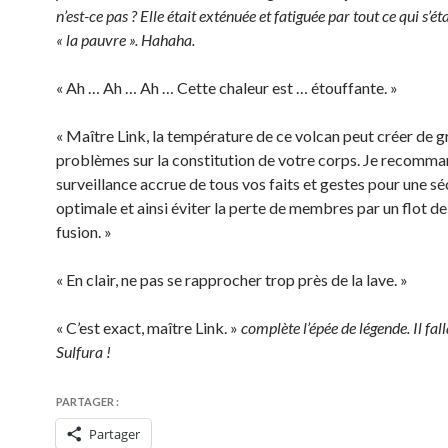
n’est-ce pas ? Elle était exténuée et fatiguée par tout ce qui s’ét
« la pauvre ». Hahaha.
« Ah … Ah … Ah … Cette chaleur est … étouffante. »
« Maître Link, la température de ce volcan peut créer de 
problèmes sur la constitution de votre corps. Je recomm
surveillance accrue de tous vos faits et gestes pour une sé
optimale et ainsi éviter la perte de membres par un flot d
fusion. »
« En clair, ne pas se rapprocher trop près de la lave. »
« C’est exact, maître Link. »
complète l’épée de légende. Il fal
Sulfura !
PARTAGER :
Partager