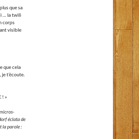
plus que sa
 … la twili
n corps
ant visible
e que cela
 je t’écoute.
 ! »
micros-
orf éclata de
 la parole :