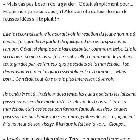
« Mais t’as pas besoin de la garder ! C’était simplement pour…
Et puis non, je ne suis pas ça ! Alors arrête de leur donner de
fausses idées s’il te plaît ! »
Elle le reconnaissait, elle adorait voir la réaction du jeune homme à
chaque fois qu’elle lui parlait de quelque chose en rapport avec
l’amour. C’était si simple de le faire balbutier comme un bébé. Elle le
serra avec un peu plus de force contre elle, l’emmenant devant une
tente gardée par les fameux quatre soldats de la maréchale. Il se
demandait vraiment à quoi ressemblaient ces hommes… Mais
bon… Ce n’était peut-être pas le plus intéressant à savoir.
Ils pénétrèrent à l’intérieur de la tente, les quatre soldats les laissant
passer sans rien dire tandis qu’il se retirait des bras de Clari. La
maréchale était assise sur son fameux fauteuil, ses deux coudes
posés sur les bords alors que ses mains gantées de noir se joignaient
à la hauteur de son visage. Rien que le fait de la voir… Gloups…
« Je vois que tu vas bien mieux, Tery… »
murmura l’imposante