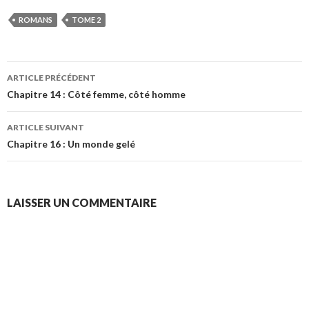
ROMANS
TOME 2
Navigation
ARTICLE PRÉCÉDENT
des
Chapitre 14 : Côté femme, côté homme
articles
ARTICLE SUIVANT
Chapitre 16 : Un monde gelé
LAISSER UN COMMENTAIRE