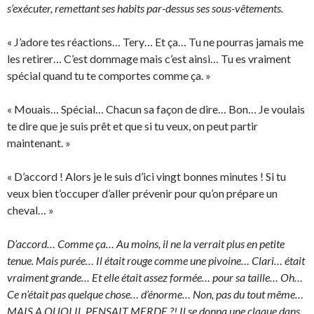
s’exécuter, remettant ses habits par-dessus ses sous-vêtements.
« J’adore tes réactions… Tery… Et ça… Tu ne pourras jamais me
les retirer… C’est dommage mais c’est ainsi… Tu es vraiment
spécial quand tu te comportes comme ça. »
« Mouais… Spécial… Chacun sa façon de dire… Bon… Je voulais
te dire que je suis prêt et que si tu veux, on peut partir
maintenant. »
« D’accord ! Alors je le suis d’ici vingt bonnes minutes ! Si tu
veux bien t’occuper d’aller prévenir pour qu’on prépare un
cheval… »
D’accord… Comme ça… Au moins, il ne la verrait plus en petite
tenue. Mais purée… Il était rouge comme une pivoine… Clari… était
vraiment grande… Et elle était assez formée… pour sa taille… Oh…
Ce n’était pas quelque chose… d’énorme… Non, pas du tout même…
MAIS A QUOI IL PENSAIT MERDE ?! Il se donna une claque dans