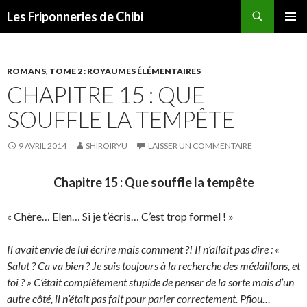
Recherche
Les Friponneries de Chibi
ALLER
MENU
AU
PRINCI
CONTENU
ROMANS
,
TOME 2 : ROYAUMES ÉLÉMENTAIRES
CHAPITRE 15 : QUE
SOUFFLE LA TEMPÊTE
9 AVRIL 2014
SHIROIRYU
LAISSER UN COMMENTAIRE
Chapitre 15 : Que souffle la tempête
« Chère… Elen… Si je t’écris… C’est trop formel ! »
Il avait envie de lui écrire mais comment ?! Il n’allait pas dire : «
Salut ? Ca va bien ? Je suis toujours à la recherche des médaillons, et
toi ? » C’était complètement stupide de penser de la sorte mais d’un
autre côté, il n’était pas fait pour parler correctement. Pfiou…