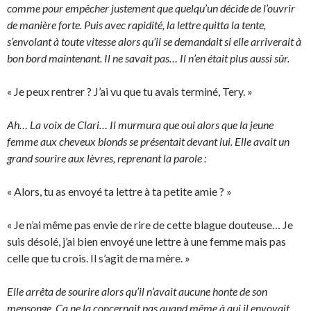
comme pour empêcher justement que quelqu’un décide de l’ouvrir
de manière forte. Puis avec rapidité, la lettre quitta la tente,
s’envolant à toute vitesse alors qu’il se demandait si elle arriverait à
bon bord maintenant. Il ne savait pas… Il n’en était plus aussi sûr.
« Je peux rentrer ? J’ai vu que tu avais terminé, Tery. »
Ah… La voix de Clari… Il murmura que oui alors que la jeune
femme aux cheveux blonds se présentait devant lui. Elle avait un
grand sourire aux lèvres, reprenant la parole :
« Alors, tu as envoyé ta lettre à ta petite amie ? »
« Je n’ai même pas envie de rire de cette blague douteuse… Je
suis désolé, j’ai bien envoyé une lettre à une femme mais pas
celle que tu crois. Il s’agit de ma mère. »
Elle arrêta de sourire alors qu’il n’avait aucune honte de son
mensonge. Ca ne la concernait pas quand même à qui il envoyait