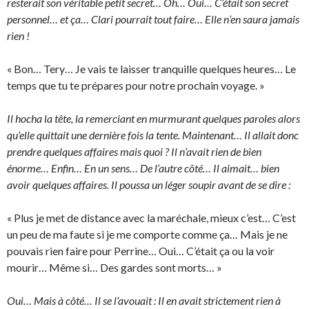
resterait son véritable petit secret… Oh… Oui… C’était son secret
personnel… et ça… Clari pourrait tout faire… Elle n’en saura jamais
rien !
« Bon… Tery… Je vais te laisser tranquille quelques heures… Le
temps que tu te prépares pour notre prochain voyage. »
Il hocha la tête, la remerciant en murmurant quelques paroles alors
qu’elle quittait une dernière fois la tente. Maintenant… Il allait donc
prendre quelques affaires mais quoi ? Il n’avait rien de bien
énorme… Enfin… En un sens… De l’autre côté… Il aimait… bien
avoir quelques affaires. Il poussa un léger soupir avant de se dire :
« Plus je met de distance avec la maréchale, mieux c’est… C’est
un peu de ma faute si je me comporte comme ça… Mais je ne
pouvais rien faire pour Perrine… Oui… C’était ça ou la voir
mourir… Même si… Des gardes sont morts… »
Oui… Mais à côté… Il se l’avouait : Il en avait strictement rien à