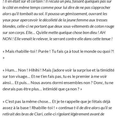
! Il en était sûr et certain ! Il recula un peu, faisant quelques pas sur
le côté en même temps comme pour lui dire de ne pas s’approcher
alors qu’il tombait au sol. Il poussa un gémissement, ouvrant les
yeux pour apercevoir le décolleté de la jeune femme aux tresses
blondes, celle-ci ne portant que deux sous-vêtements de coton rouge
sur son corps. Elle… Qu’elle mette quelque chose bon dieu ! AH
NON ! Elle venait le relever, le serrant contre elle dans cette tenue !
« Mais rhabille-toi ! Purée ! Tu fais ça à tout le monde ou quoi ?!
»
« Hum… Non ! Hihihi ! Mais j’adore voir la surprise et la timidité
sur ton visage… Et ne t’en fais pas, tu es le premier à me voir
ainsi… Et puis… Nous avons dormi ensembles non ? Donc, tu ne
devrais pas être plus… intimidé que ça non ? »
« C’est pas la même chose… Et je te rappelle que je l’étais déjà
assez à la base ! Rhabille-toi ! »
continua t-il de dire alors qu’il se
retirait des bras de Clari, celle-ci rigolant légèrement avant de