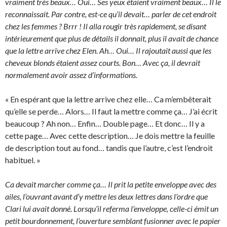
vraiment très beaux… Oui… Ses yeux étaient vraiment beaux… Il le
reconnaissait. Par contre, est-ce qu’il devait… parler de cet endroit
chez les femmes ? Brrr ! Il alla rougir très rapidement, se disant
intérieurement que plus de détails il donnait, plus il avait de chance
que la lettre arrive chez Elen.
Ah… Oui…
Il rajoutait aussi que les
cheveux blonds étaient assez courts. Bon… Avec ça, il devrait
normalement avoir assez d’informations.
« En espérant que la lettre arrive chez elle… Ca m’embêterait
qu’elle se perde… Alors… Il faut la mettre comme ça… J’ai écrit
beaucoup ? Ah non… Enfin… Double page… Et donc… Il y a
cette page… Avec cette description… Je dois mettre la feuille
de description tout au fond… tandis que l’autre, c’est l’endroit
habituel. »
Ca devait marcher comme ça… Il prit la petite enveloppe avec des
ailes, l’ouvrant avant d’y mettre les deux lettres dans l’ordre que
Clari lui avait donné. Lorsqu’il referma l’enveloppe, celle-ci émit un
petit bourdonnement, l’ouverture semblant fusionner avec le papier