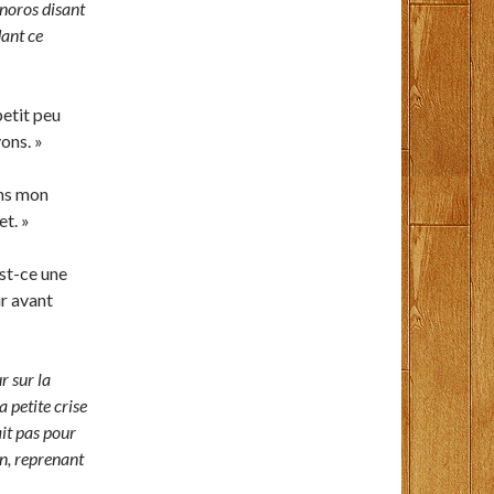
onoros disant
dant ce
etit peu
yons. »
dans mon
et. »
Est-ce une
ir avant
r sur la
a petite crise
ait pas pour
in, reprenant