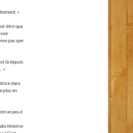
aitement. »
eut-être que
 voir
pense pas que
est là depuis
… »
utrice dans
e plus en
sant un peu à
des histoires
e ? C’est