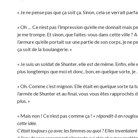
« Je ne pense pas que ça soit ça. Sinon, cela se verrait parf
« Oh … Ce n’est pas l’impression qu’elle me donnait mais p
je me trompe. Et sinon, que faites-vous dans cette ville ? A
l’armure qu’elle portait sur une partie de son corps, je ne 
ça soit de la boulangerie. »
« Je suis un soldat de Shunter, elle est de même. Enfin, elle 
plus longtemps que moi et donc, bon, en quelque sorte, je 
« Oh. Comme c’est mignon. Elle était en quelque sorte ta t
l’armée de Shunter et au final, vous vous êtes rapprochés d
plus. »
« Mais non ! Ce n’est pas comme ça ! »
répondit-il en rougis
cette idée.
C’était toujours ça avec les femmes ou quoi ? Elles inventaient 
à l’eau de rose concernant n’importe qui et le plus gros problèm