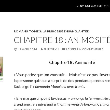
ALLER AU CONTENU
BIENVENUE AUX FRIPONNER
ROMANS
,
TOME 3 : LA PRINCESSE ENSANGLANTÉE
CHAPITRE 18 : ANIMOSIT
19 AVRIL 2014
SHIROIRYU
LAISSER UN COMMENTAIRE
Chapitre 18 : Animosité
« Vous parlez que l’on vous suit … Mais n’est-ce pas l’inver
yu
la personne qui nous a surpris de dos pendant que nous ren
l’auberge ? »
demanda Manelena avec ironie.
« Elle marque un point là-dessus. »
annonça la femme ailée 
grand sourire, s’adressant à l’homme venu d’Honoros. Celui-ci
point, répondant :