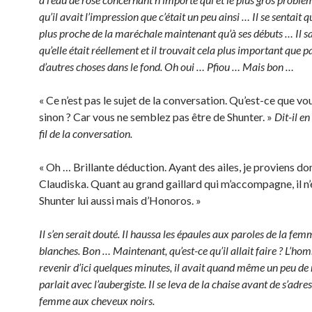
qu’il avait l’impression que c’était un peu ainsi … Il se sentai
plus proche de la maréchale maintenant qu’à ses débuts … Il sa
qu’elle était réellement et il trouvait cela plus important que 
d’autres choses dans le fond. Oh oui … Pfiou … Mais bon …
« Ce n’est pas le sujet de la conversation. Qu’est-ce que vou
sinon ? Car vous ne semblez pas être de Shunter. »
Dit-il en
fil de la conversation.
« Oh … Brillante déduction. Ayant des ailes, je proviens do
Claudiska. Quant au grand gaillard qui m’accompagne, il n’
Shunter lui aussi mais d’Honoros. »
Il s’en serait douté. Il haussa les épaules aux paroles de la fem
blanches. Bon … Maintenant, qu’est-ce qu’il allait faire ? L’hom
revenir d’ici quelques minutes, il avait quand même un peu d
parlait avec l’aubergiste. Il se leva de la chaise avant de s’adres
femme aux cheveux noirs.