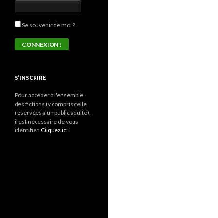
Se souvenir de moi ?
S’INSCRIRE
Pour accéder à l'ensemble
des fictions (y compris celle
réservées à un public adulte),
il est nécessaire de vous
identifier.
Cilquez ici !