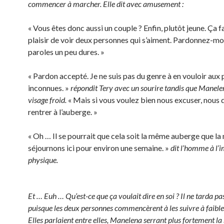
commencer à marcher. Elle dit avec amusement :
« Vous êtes donc aussi un couple ? Enfin, plutôt jeune. Ça f
plaisir de voir deux personnes qui s’aiment. Pardonnez-m
paroles un peu dures. »
« Pardon accepté. Je ne suis pas du genre à en vouloir aux
inconnues. »
répondit Tery avec un sourire tandis que Manele
visage froid.
« Mais si vous voulez bien nous excuser, nous
rentrer à l’auberge. »
« Oh … Il se pourrait que cela soit la même auberge que la
séjournons ici pour environ une semaine. »
dit l’homme à l’
physique.
Et … Euh … Qu’est-ce que ça voulait dire en soi ? Il ne tarda pas
puisque les deux personnes commencèrent à les suivre à faible
Elles parlaient entre elles, Manelena serrant plus fortement l