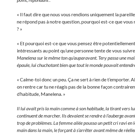
« Il faut dire que nous vous rendions uniquement la pareill
ne répond pas à notre question, pourquoi est-ce que vous 
? »
« Et pourquoi est-ce que vous pensez être potentiellemen
intéressants au point qu’une personne tente de vous suivre
Manelena sur le même ton qu’auparavant. Tery passa une mai
épaule, lui chuchotant bien que tout le monde pouvait entendre
« Calme-toi donc un peu. Ça ne sert à rien de t’emporter. A
on rentre car tu ne réagis pas de la bonne façon contraire
d’habitude, Manelena. »
Il lui avait pris la main comme à son habitude, la tirant vers lui
continuent de marcher. Ils devaient se rendre à l’auberge avant
trop de problèmes. La femme ailée poussa un petit cri ravi en 
main dans la main, le forçant à s’arrêter avant même de réell