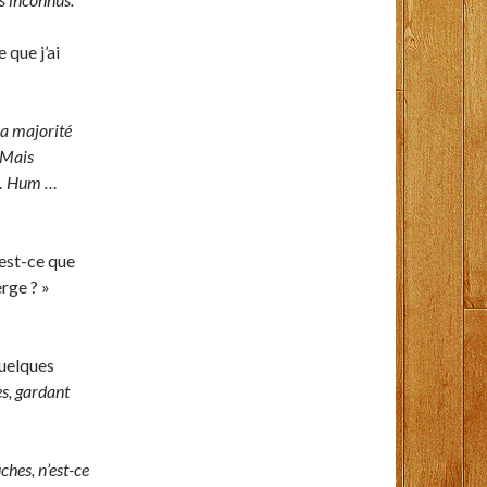
que j’ai
la majorité
… Mais
t … Hum …
 est-ce que
rge ? »
quelques
s, gardant
hes, n’est-ce