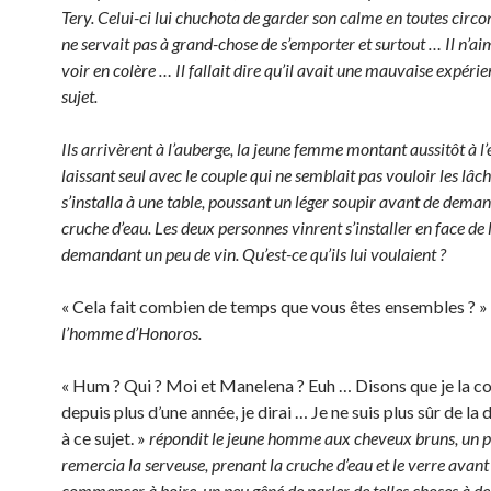
Tery. Celui-ci lui chuchota de garder son calme en toutes circ
ne servait pas à grand-chose de s’emporter et surtout … Il n’ai
voir en colère … Il fallait dire qu’il avait une mauvaise expérie
sujet.
Ils arrivèrent à l’auberge, la jeune femme montant aussitôt à l’é
laissant seul avec le couple qui ne semblait pas vouloir les lâche
s’installa à une table, poussant un léger soupir avant de dema
cruche d’eau. Les deux personnes vinrent s’installer en face de l
demandant un peu de vin. Qu’est-ce qu’ils lui voulaient ?
« Cela fait combien de temps que vous êtes ensembles ? »
l’homme d’Honoros.
« Hum ? Qui ? Moi et Manelena ? Euh … Disons que je la c
depuis plus d’une année, je dirai … Je ne suis plus sûr de la
à ce sujet. »
répondit le jeune homme aux cheveux bruns, un pe
remercia la serveuse, prenant la cruche d’eau et le verre avant
commencer à boire, un peu gêné de parler de telles choses à de