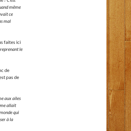
t quand même
vait ce
pas mal
s faites ici
 reprenant le
nc de
est pas de
me aux ailes
me allait
e monde qui
ser à la