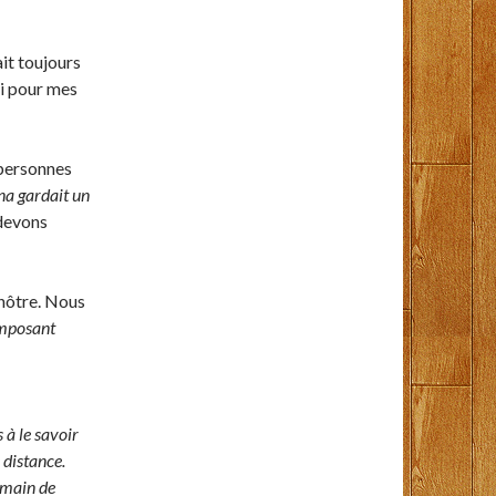
ait toujours
oi pour mes
 personnes
na gardait un
 devons
 nôtre. Nous
imposant
 à le savoir
 distance.
a main de