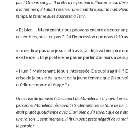
pas ? Oh bon sang … Il préféra ne pas boire, l’homme issu d’H
à la femme qu’il allait réserver une chambre pour la nuit. Pen
temps, la femme ailée s’adressa à Tery :
« Et bien … Maintenant, nous pouvons encore discuter un p
ensembles, n’est-ce pas ? J’ai l’impression que nous t’effra
« Je ne dirai pas que je suis effrayé, j’ai déjà vu bien pire 
existence … Et je préfère ne pas en parler d’ailleurs à ce suj
« Hum ? Maintenant, je suis intéressée. De quoi s’agit-il ? 
crise de jalousie de la part de la jeune femme que j’ai pu vo
qu’elle ne monte à l’étage ? »
Une crise de jalousie ? De la part de Manelena ? Il y avait erreu
personne. Manelena n’en avait strictement rien à faire de lui. L
était plutôt quotidienne avec Clari bien qu’il savait que ce n’ét
une raison … sentimentale. Il fit un petit geste négatif de la ma
la parole :