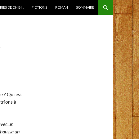
IES DE CHIBI !
FICTIONS
ROMAN
SOMMAIRE
É
se ? Qui est
trions à
avec un
 haussa un