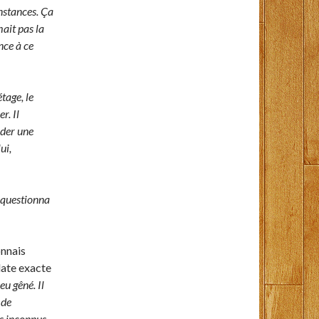
onstances. Ça
mait pas la
nce à ce
tage, le
r. Il
nder une
ui,
questionna
onnais
 date exacte
u gêné. Il
 de
s inconnus.