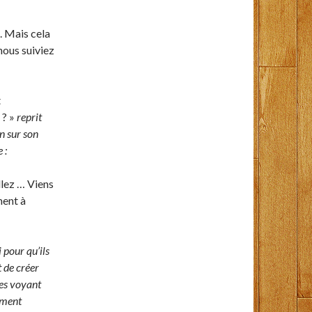
e. Mais cela
nous suiviez
t
 ? »
reprit
n sur son
 :
llez … Viens
ment à
 pour qu’ils
 de créer
les voyant
ement