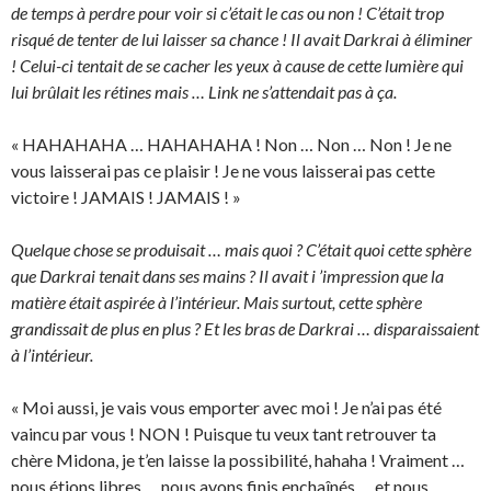
de temps à perdre pour voir si c’était le cas ou non ! C’était trop
risqué de tenter de lui laisser sa chance ! Il avait Darkrai à éliminer
! Celui-ci tentait de se cacher les yeux à cause de cette lumière qui
lui brûlait les rétines mais … Link ne s’attendait pas à ça.
« HAHAHAHA … HAHAHAHA ! Non … Non … Non ! Je ne
vous laisserai pas ce plaisir ! Je ne vous laisserai pas cette
victoire ! JAMAIS ! JAMAIS ! »
Quelque chose se produisait … mais quoi ? C’était quoi cette sphère
que Darkrai tenait dans ses mains ? Il avait i ’impression que la
matière était aspirée à l’intérieur. Mais surtout, cette sphère
grandissait de plus en plus ? Et les bras de Darkrai … disparaissaient
à l’intérieur.
« Moi aussi, je vais vous emporter avec moi ! Je n’ai pas été
vaincu par vous ! NON ! Puisque tu veux tant retrouver ta
chère Midona, je t’en laisse la possibilité, hahaha ! Vraiment …
nous étions libres … nous avons finis enchaînés … et nous