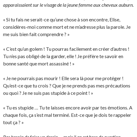
apparaissaient sur le visage de la jeune femme aux cheveux auburn.
« Si tu fais ne serait-ce qu’une chose à son encontre, Elise,
considères-moi comme mort et ne m’adresse plus la parole. Je
me suis bien fait comprendre ? »
« C’est qu’un golem ! Tu pourras facilement en créer d’autres !
Tu n’es pas obligé de la garder, elle ! Je préfère te savoir en
bonne santé que mort assassiné ! »
« Je ne pourrais pas mourir ! Elle sera là pour me protéger !
Qu’est-ce que tu crois ? Que je ne prends pas mes précautions
ou quoi ? Je ne suis pas stupide à ce point ! »
« Tu es stupide … Tu te laisses encore avoir par tes émotions. A
chaque fois, ça s’est mal terminé. Est-ce que je dois te rappeler
tout ça ? »
Pas besoin de faire un dessin … mais il en est hors de question.