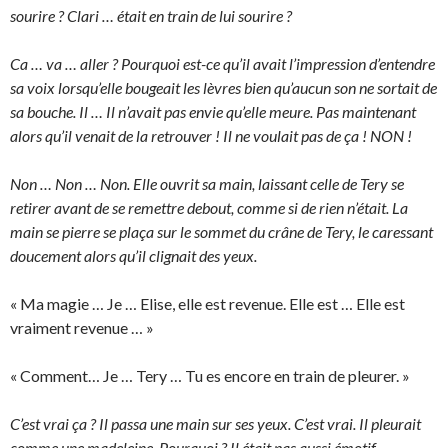
sourire ? Clari … était en train de lui sourire ?
Ca … va … aller ? Pourquoi est-ce qu’il avait l’impression d’entendre
sa voix lorsqu’elle bougeait les lèvres bien qu’aucun son ne sortait de
sa bouche. Il … Il n’avait pas envie qu’elle meure. Pas maintenant
alors qu’il venait de la retrouver ! Il ne voulait pas de ça ! NON !
Non … Non … Non. Elle ouvrit sa main, laissant celle de Tery se
retirer avant de se remettre debout, comme si de rien n’était. La
main se pierre se plaça sur le sommet du crâne de Tery, le caressant
doucement alors qu’il clignait des yeux.
« Ma magie … Je … Elise, elle est revenue. Elle est … Elle est
vraiment revenue … »
« Comment… Je … Tery … Tu es encore en train de pleurer. »
C’est vrai ça ? Il passa une main sur ses yeux. C’est vrai. Il pleurait
comme une madeleine. Pourquoi ? Il était pas aussi émotif