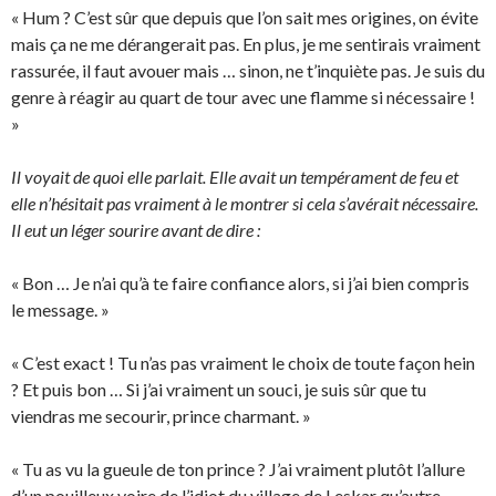
« Hum ? C’est sûr que depuis que l’on sait mes origines, on évite
mais ça ne me dérangerait pas. En plus, je me sentirais vraiment
rassurée, il faut avouer mais … sinon, ne t’inquiète pas. Je suis du
genre à réagir au quart de tour avec une flamme si nécessaire !
»
Il voyait de quoi elle parlait. Elle avait un tempérament de feu et
elle n’hésitait pas vraiment à le montrer si cela s’avérait nécessaire.
Il eut un léger sourire avant de dire :
« Bon … Je n’ai qu’à te faire confiance alors, si j’ai bien compris
le message. »
« C’est exact ! Tu n’as pas vraiment le choix de toute façon hein
? Et puis bon … Si j’ai vraiment un souci, je suis sûr que tu
viendras me secourir, prince charmant. »
« Tu as vu la gueule de ton prince ? J’ai vraiment plutôt l’allure
d’un pouilleux voire de l’idiot du village de Leskar qu’autre