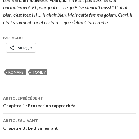
normalement. Et pourquoi est-ce qu’Elise pleurait aussi ? Il allait
bien, c’est tout ! Il … Il allait bien. Mais cette femme golem, Clari, il
était vraiment sûr et certain … que c’était Clari en elle.
PARTAGER :
Partager
ROMANS
TOME 7
Navigation
ARTICLE PRÉCÉDENT
des
Chapitre 1 : Protection rapprochée
articles
ARTICLE SUIVANT
Chapitre 3 : Le divin enfant