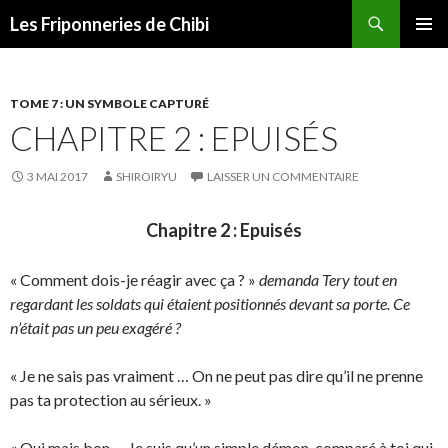
Recherche
Les Friponneries de Chibi
ALLER
MENU
AU
PRINCI
CONTENU
TOME 7 : UN SYMBOLE CAPTURÉ
CHAPITRE 2 : EPUISÉS
3 MAI 2017
SHIROIRYU
LAISSER UN COMMENTAIRE
Chapitre 2 : Epuisés
« Comment dois-je réagir avec ça ? »
demanda Tery tout en
regardant les soldats qui étaient positionnés devant sa porte. Ce
n’était pas un peu exagéré ?
« Je ne sais pas vraiment … On ne peut pas dire qu’il ne prenne
pas ta protection au sérieux. »
« Oui mais bon … Je suis qu’un simple démon, comparé à toi qui