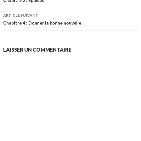
des
Chapitre 2 : Epuisés
articles
ARTICLE SUIVANT
Chapitre 4 : Donner la bonne nouvelle
LAISSER UN COMMENTAIRE