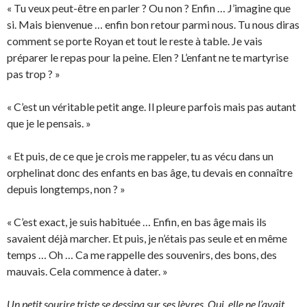
« Tu veux peut-être en parler ? Ou non ? Enfin … J’imagine que
si. Mais bienvenue … enfin bon retour parmi nous. Tu nous diras
comment se porte Royan et tout le reste à table. Je vais
préparer le repas pour la peine. Elen ? L’enfant ne te martyrise
pas trop ? »
« C’est un véritable petit ange. Il pleure parfois mais pas autant
que je le pensais. »
« Et puis, de ce que je crois me rappeler, tu as vécu dans un
orphelinat donc des enfants en bas âge, tu devais en connaître
depuis longtemps, non ? »
« C’est exact, je suis habituée … Enfin, en bas âge mais ils
savaient déjà marcher. Et puis, je n’étais pas seule et en même
temps … Oh … Ca me rappelle des souvenirs, des bons, des
mauvais. Cela commence à dater. »
Un petit sourire triste se dessina sur ses lèvres. Oui, elle ne l’avait