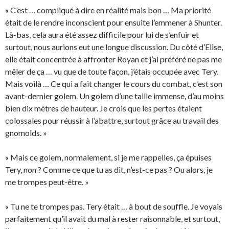
« C’est … compliqué à dire en réalité mais bon … Ma priorité
était de le rendre inconscient pour ensuite l’emmener à Shunter.
Là-bas, cela aura été assez difficile pour lui de s’enfuir et
surtout, nous aurions eut une longue discussion. Du côté d’Elise,
elle était concentrée à affronter Royan et j’ai préféré ne pas me
mêler de ça … vu que de toute façon, j’étais occupée avec Tery.
Mais voilà … Ce qui a fait changer le cours du combat, c’est son
avant-dernier golem. Un golem d’une taille immense, d’au moins
bien dix mètres de hauteur. Je crois que les pertes étaient
colossales pour réussir à l’abattre, surtout grâce au travail des
gnomolds. »
« Mais ce golem, normalement, si je me rappelles, ça épuises
Tery, non ? Comme ce que tu as dit, n’est-ce pas ? Ou alors, je
me trompes peut-être. »
« Tu ne te trompes pas. Tery était … à bout de souffle. Je voyais
parfaitement qu’il avait du mal à rester raisonnable, et surtout,