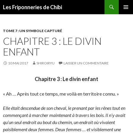
Recherche
Les Friponneries de Chibi
ALLER
MENU
AU
PRINCI
CONTENU
TOME 7 : UN SYMBOLE CAPTURÉ
CHAPITRE 3 : LE DIVIN
ENFANT
10 MAI 2017
SHIROIRYU
LAISSER UN COMMENTAIRE
Chapitre 3 : Le divin enfant
« Ah … Après tout ce temps, me voilà en territoire connu. »
Elle était descendue de son cheval, le prenant par les rênes tout en
commençant à marcher maintenant à travers les bois. Il n’y avait
qu’un seul endroit au bout du chemin, un endroit où vivaient
paisiblement deux femmes. Deux femmes … et visiblement une