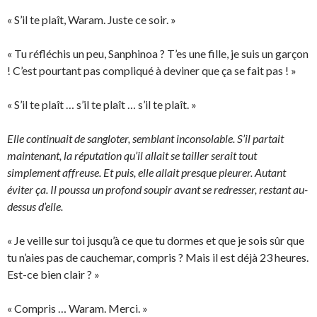
« S’il te plaît, Waram. Juste ce soir. »
« Tu réfléchis un peu, Sanphinoa ? T’es une fille, je suis un garçon
! C’est pourtant pas compliqué à deviner que ça se fait pas ! »
« S’il te plaît … s’il te plaît … s’il te plaît. »
Elle continuait de sangloter, semblant inconsolable. S’il partait
maintenant, la réputation qu’il allait se tailler serait tout
simplement affreuse. Et puis, elle allait presque pleurer. Autant
éviter ça. Il poussa un profond soupir avant se redresser, restant au-
dessus d’elle.
« Je veille sur toi jusqu’à ce que tu dormes et que je sois sûr que
tu n’aies pas de cauchemar, compris ? Mais il est déjà 23 heures.
Est-ce bien clair ? »
« Compris … Waram. Merci. »