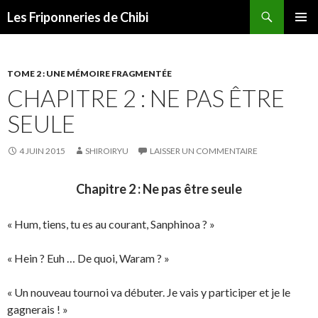
Recherche
Les Friponneries de Chibi
ALLER
MENU
AU
PRINCI
CONTENU
TOME 2 : UNE MÉMOIRE FRAGMENTÉE
CHAPITRE 2 : NE PAS ÊTRE
SEULE
4 JUIN 2015
SHIROIRYU
LAISSER UN COMMENTAIRE
Chapitre 2 : Ne pas être seule
« Hum, tiens, tu es au courant, Sanphinoa ? »
« Hein ? Euh … De quoi, Waram ? »
« Un nouveau tournoi va débuter. Je vais y participer et je le
gagnerais ! »