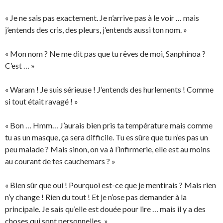
« Je ne sais pas exactement. Je n’arrive pas à le voir … mais
j’entends des cris, des pleurs, j’entends aussi ton nom. »
« Mon nom ? Ne me dit pas que tu rêves de moi, Sanphinoa ?
C’est … »
« Waram ! Je suis sérieuse ! J’entends des hurlements ! Comme
si tout était ravagé ! »
« Bon … Hmm… J’aurais bien pris ta température mais comme
tu as un masque, ça sera difficile. Tu es sûre que tu n’es pas un
peu malade ? Mais sinon, on va à l’infirmerie, elle est au moins
au courant de tes cauchemars ? »
« Bien sûr que oui ! Pourquoi est-ce que je mentirais ? Mais rien
n’y change ! Rien du tout ! Et je n’ose pas demander à la
principale. Je sais qu’elle est douée pour lire … mais il y a des
choses qui sont personnelles. »