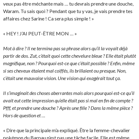
veux pas être méchante mais … tu devrais prendre une douche,
Waram. Tu sais quoi ? Pendant que tu y vas, je vais prendre tes
affaires chez Sarine ! Ca sera plus simple ! »
« HEY ! J’AI PEUT-ËTRE MON … »
Mot à dire ? Il ne termina pas sa phrase alors qu’il la voyait déjà
partir de dos. Zut, c’était quoi cette chevelure bleue ? Elle était plutôt
magnifique, non ? Pourquoi est-ce que c’était possible ? Enfin, même
si ses cheveux étaient mal coiffés, ils brillaient ou presque. Non,
c’était une mauvaise vision. Une vision qui exagérait tout ça.
Il s’imaginait des choses aberrantes mais alors pourquoi est-ce qu’il
avait eut cette impression qu’elle était pas si mal en fin de compte ?
Pfff, et prendre une douche ? Après une fille ? Dans la même pièce ?
Hors de question et …
« Dire que la principale m’a expliqué. Ëtre la femme-chevalier
pokémon du Barpau n’est pas une tâche facile. Elle est même