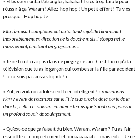
« Elles serviront à t’étrangler, hahaha ! Tu es trop faible pour
réussir à ça, Waram ! Allez, hop hop ! Un petit effort ! Tu y es
presque ! Hop hop ! »
Elle s’amusait complètement de lui tandis qu’elle l’emmenait
inexorablement en direction de la douche mais il stoppa net le
mouvement, émettant un grognement.
« Je ne tomberai pas dans ce piège grossier. C’est bien qu’à la
télévision que tu as le garçon qui tombe sur la fille par accident
! Je ne suis pas aussi stupide ! »
« Zut, en voilà un adolescent bien intelligent ! »
marmonna
Karry avant de retomber sur le lit le plus proche de la porte de la
douche, celle-ci s’ouvrant en même temps que Sanphinoa poussait
un profond soupir de soulagement.
« Qu’est-ce que ça faisait du bien, Waram. Waram ? Tu as l’air
essoufflé et complètement et pouaaaaaaah … mais euh … Je ne