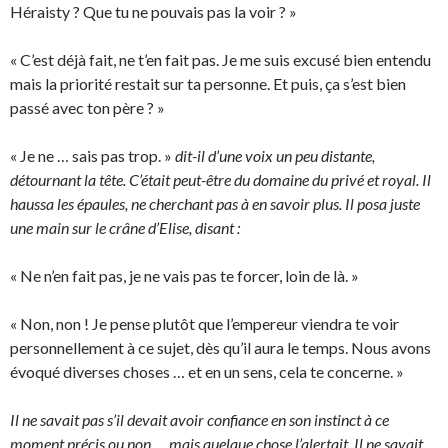
Héraisty ? Que tu ne pouvais pas la voir ? »
« C’est déjà fait, ne t’en fait pas. Je me suis excusé bien entendu
mais la priorité restait sur ta personne. Et puis, ça s’est bien
passé avec ton père ? »
« Je ne … sais pas trop. »
dit-il d’une voix un peu distante,
détournant la tête. C’était peut-être du domaine du privé et royal. Il
haussa les épaules, ne cherchant pas à en savoir plus. Il posa juste
une main sur le crâne d’Elise, disant :
« Ne n’en fait pas, je ne vais pas te forcer, loin de là. »
« Non, non ! Je pense plutôt que l’empereur viendra te voir
personnellement à ce sujet, dès qu’il aura le temps. Nous avons
évoqué diverses choses … et en un sens, cela te concerne. »
Il ne savait pas s’il devait avoir confiance en son instinct à ce
moment précis ou non … mais quelque chose l’alertait. Il ne savait