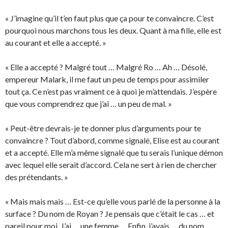
« J’imagine qu’il t’en faut plus que ça pour te convaincre. C’est
pourquoi nous marchons tous les deux. Quant à ma fille, elle est
au courant et elle a accepté. »
« Elle a accepté ? Malgré tout … Malgré Ro … Ah … Désolé,
empereur Malark, il me faut un peu de temps pour assimiler
tout ça. Ce n’est pas vraiment ce à quoi je m’attendais. J’espère
que vous comprendrez que j’ai … un peu de mal. »
« Peut-être devrais-je te donner plus d’arguments pour te
convaincre ? Tout d’abord, comme signalé, Elise est au courant
et a accepté. Elle m’a même signalé que tu serais l’unique démon
avec lequel elle serait d’accord. Cela ne sert à rien de chercher
des prétendants. »
« Mais mais mais … Est-ce qu’elle vous parlé de la personne à la
surface ? Du nom de Royan ? Je pensais que c’était le cas … et
pareil pour moi. J’ai … une femme … Enfin, j’avais … du nom