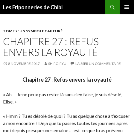
Recherche
Les Friponneries de Chibi
ALLER
MENU
AU
PRINCI
CONTENU
TOME 7 : UN SYMBOLE CAPTURÉ
CHAPITRE 27 : REFUS
ENVERS LA ROYAUTÉ
8 NOVEMBRE 2017
SHIROIRYU
LAISSER UN COMMENTAIRE
Chapitre 27 : Refus envers la royauté
« Ah … Je ne peux pas rester là sans rien faire, je suis désolé,
Elise. »
« Hmm ? Tu es désolé de quoi ? Tu as quelque chose à t’excuser
à mon encontre ? Déjà que tu passes toutes tes journées après
moi depuis presque une semaine … est-ce que tu as prévenu