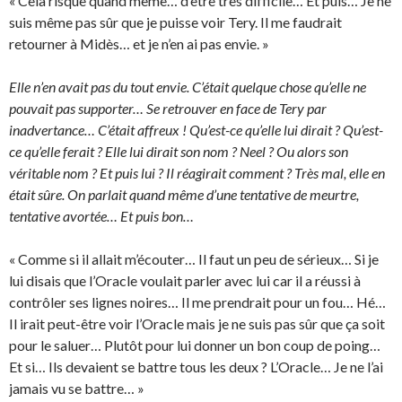
« Cela risque quand même… d’être très difficile… Et puis… Je ne
suis même pas sûr que je puisse voir Tery. Il me faudrait
retourner à Midès… et je n’en ai pas envie. »
Elle n’en avait pas du tout envie. C’était quelque chose qu’elle ne
pouvait pas supporter… Se retrouver en face de Tery par
inadvertance… C’était affreux ! Qu’est-ce qu’elle lui dirait ? Qu’est-
ce qu’elle ferait ? Elle lui dirait son nom ? Neel ? Ou alors son
véritable nom ? Et puis lui ? Il réagirait comment ? Très mal, elle en
était sûre. On parlait quand même d’une tentative de meurtre,
tentative avortée… Et puis bon…
« Comme si il allait m’écouter… Il faut un peu de sérieux… Si je
lui disais que l’Oracle voulait parler avec lui car il a réussi à
contrôler ses lignes noires… Il me prendrait pour un fou… Hé…
Il irait peut-être voir l’Oracle mais je ne suis pas sûr que ça soit
pour le saluer… Plutôt pour lui donner un bon coup de poing…
Et si… Ils devaient se battre tous les deux ? L’Oracle… Je ne l’ai
jamais vu se battre… »