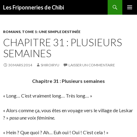
Recherche
Les Friponneries de Chibi
ALLER
MENU
AU
PRINCI
CONTENU
ROMANS
,
TOME 1 : UNE SIMPLE DESTINÉE
CHAPITRE 31 : PLUSIEURS
SEMAINES
30 MARS 2014
SHIROIRYU
LAISSER UN COMMENTAIRE
Chapitre 31 : Plusieurs semaines
« Long… C’est vraiment long… Très long… »
« Alors comme ça, vous êtes en voyage vers le village de Leskar
? »
posa une voix féminine.
« Hein ? Que quoi ? Ah… Euh oui ! Oui ! C’est cela ! »