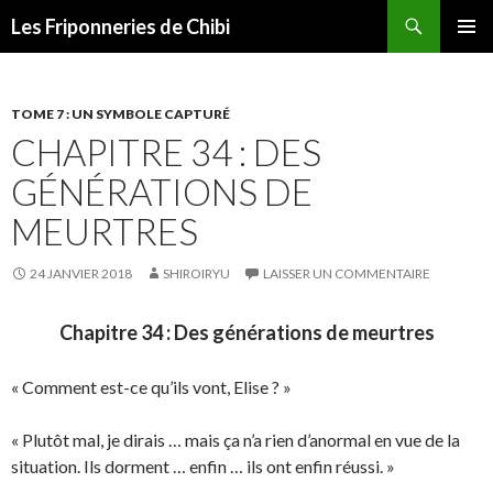
Recherche
Les Friponneries de Chibi
ALLER
MENU
AU
PRINCI
CONTENU
TOME 7 : UN SYMBOLE CAPTURÉ
CHAPITRE 34 : DES
GÉNÉRATIONS DE
MEURTRES
24 JANVIER 2018
SHIROIRYU
LAISSER UN COMMENTAIRE
Chapitre 34 : Des générations de meurtres
« Comment est-ce qu’ils vont, Elise ? »
« Plutôt mal, je dirais … mais ça n’a rien d’anormal en vue de la
situation. Ils dorment … enfin … ils ont enfin réussi. »