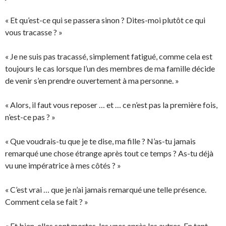
« Et qu’est-ce qui se passera sinon ? Dites-moi plutôt ce qui
vous tracasse ? »
« Je ne suis pas tracassé, simplement fatigué, comme cela est
toujours le cas lorsque l’un des membres de ma famille décide
de venir s’en prendre ouvertement à ma personne. »
« Alors, il faut vous reposer … et … ce n’est pas la première fois,
n’est-ce pas ? »
« Que voudrais-tu que je te dise, ma fille ? N’as-tu jamais
remarqué une chose étrange après tout ce temps ? As-tu déjà
vu une impératrice à mes côtés ? »
« C’est vrai … que je n’ai jamais remarqué une telle présence.
Comment cela se fait ? »
« Et bien, elles sont mortes, les unes après les autres. En tant