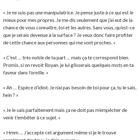
« Je ne suis pas une manipulatrice. Je pense juste à ce qui est le
mieux pour mes propres. Je me dis seulement que j’ai eut de la
chance de vous connaître, toi et les autres. Sans vous, qu’est-ce
que je serais devenue à la surface ? Je veux donc faire profiter
de cette chance aux personnes qui me sont proches. »
« C’est … très noble de ta part … mais ça te correspond bien.
Promis, si on revoit Royan, je lui glisserais quelques mots en ta
faveur dans l’oreille. »
« Ah … Espèce d’idiot. Je n’ai pas besoin de toi pour ça, tu le sais,
hein ? »
« Je le sais parfaitement mais ça ne doit pas m’empêcher de
venir t’embêter à ce sujet. »
« Hmm … J’accepte cet argument même si je le trouve
sacrément douteux, je dois avouer. »