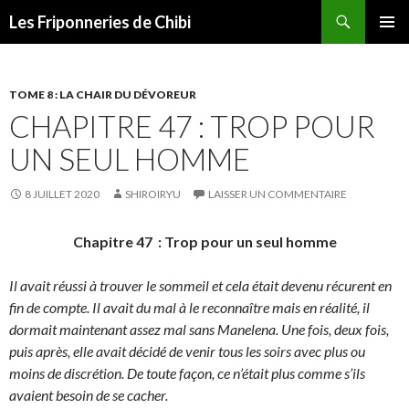
Recherche
Les Friponneries de Chibi
ALLER
MENU
AU
PRINCI
CONTENU
TOME 8 : LA CHAIR DU DÉVOREUR
CHAPITRE 47 : TROP POUR
UN SEUL HOMME
8 JUILLET 2020
SHIROIRYU
LAISSER UN COMMENTAIRE
Chapitre 47 : Trop pour un seul homme
Il avait réussi à trouver le sommeil et cela était devenu récurent en
fin de compte. Il avait du mal à le reconnaître mais en réalité, il
dormait maintenant assez mal sans Manelena. Une fois, deux fois,
puis après, elle avait décidé de venir tous les soirs avec plus ou
moins de discrétion. De toute façon, ce n’était plus comme s’ils
avaient besoin de se cacher.