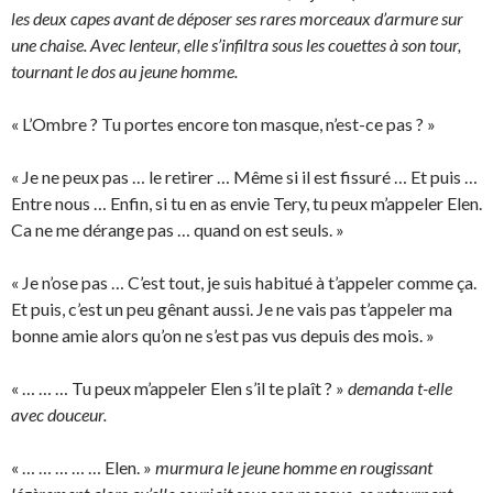
les deux capes avant de déposer ses rares morceaux d’armure sur
une chaise. Avec lenteur, elle s’infiltra sous les couettes à son tour,
tournant le dos au jeune homme.
« L’Ombre ? Tu portes encore ton masque, n’est-ce pas ? »
« Je ne peux pas … le retirer … Même si il est fissuré … Et puis …
Entre nous … Enfin, si tu en as envie Tery, tu peux m’appeler Elen.
Ca ne me dérange pas … quand on est seuls. »
« Je n’ose pas … C’est tout, je suis habitué à t’appeler comme ça.
Et puis, c’est un peu gênant aussi. Je ne vais pas t’appeler ma
bonne amie alors qu’on ne s’est pas vus depuis des mois. »
« … … … Tu peux m’appeler Elen s’il te plaît ? »
demanda t-elle
avec douceur.
« … … … … … Elen. »
murmura le jeune homme en rougissant