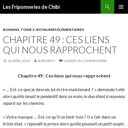
Recherche
Les Friponneries de Chibi
ALLER
MENU
AU
PRINCI
CONTENU
ROMANS
,
TOME 2 : ROYAUMES ÉLÉMENTAIRES
CHAPITRE 49 : CES LIENS
QUI NOUS RAPPROCHENT
12 AVRIL 2014
SHIROIRYU
LAISSER UN COMMENTAIRE
Chapitre 49 : Ces liens qui nous rapprochent
« … Est-ce que je devrais lui écrire maintenant ? »
demanda t-elle
alors qu’elle tenait le pendentif dans sa main, le duo étant à nouveau
reparti sur les chemins.
« Votre masque … Est-ce qu’il va tenir bon ? Il a l’air dans un
triste état. »
répondit le prince alors qu’elle poussait un petit soupir,