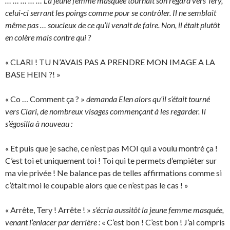
… … … … … La jeune femme masquée tournait son regard vers Tery,
celui-ci serrant les poings comme pour se contrôler. Il ne semblait
même pas … soucieux de ce qu’il venait de faire. Non, il était plutôt
en colère mais contre qui ?
« CLARI ! TU N’AVAIS PAS A PRENDRE MON IMAGE A LA
BASE HEIN ?! »
« Co … Comment ça ? »
demanda Elen alors qu’il s’était tourné
vers Clari, de nombreux visages commençant à les regarder. Il
s’égosilla à nouveau :
« Et puis que je sache, ce n’est pas MOI qui a voulu montré ça !
C’est toi et uniquement toi ! Toi qui te permets d’empiéter sur
ma vie privée ! Ne balance pas de telles affirmations comme si
c’était moi le coupable alors que ce n’est pas le cas ! »
« Arrête, Tery ! Arrête ! »
s’écria aussitôt la jeune femme masquée,
venant l’enlacer par derrière :
« C’est bon ! C’est bon ! J’ai compris