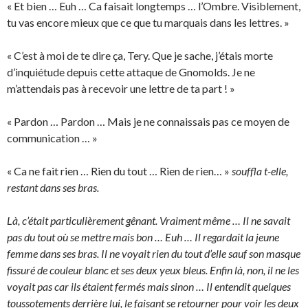
« Et bien … Euh … Ca faisait longtemps … l’Ombre. Visiblement,
tu vas encore mieux que ce que tu marquais dans les lettres. »
« C’est à moi de te dire ça, Tery. Que je sache, j’étais morte
d’inquiétude depuis cette attaque de Gnomolds. Je ne
m’attendais pas à recevoir une lettre de ta part ! »
« Pardon … Pardon … Mais je ne connaissais pas ce moyen de
communication … »
« Ca ne fait rien … Rien du tout … Rien de rien… »
souffla t-elle,
restant dans ses bras.
Là, c’était particulièrement gênant. Vraiment même … Il ne savait
pas du tout où se mettre mais bon … Euh … Il regardait la jeune
femme dans ses bras. Il ne voyait rien du tout d’elle sauf son masque
fissuré de couleur blanc et ses deux yeux bleus. Enfin là, non, il ne les
voyait pas car ils étaient fermés mais sinon … Il entendit quelques
toussotements derrière lui, le faisant se retourner pour voir les deux