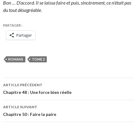
Bon … D’accord. Il se laissa faire et puis, sincèrement, ce n’était pas
du tout désagréable.
PARTAGER :
Partager
ROMANS
TOME 2
Navigation
ARTICLE PRÉCÉDENT
des
Chapitre 48 : Une force bien réelle
articles
ARTICLE SUIVANT
Chapitre 50 : Faire la paire