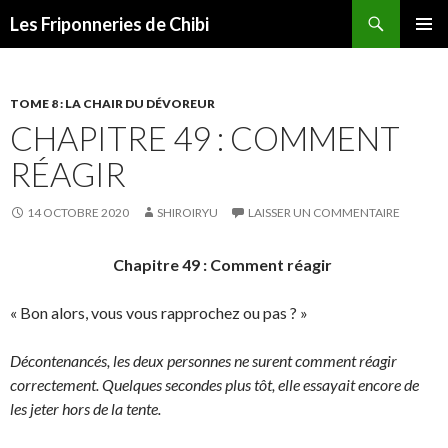
Recherche
Les Friponneries de Chibi
ALLER
MENU
AU
PRINCI
CONTENU
TOME 8 : LA CHAIR DU DÉVOREUR
CHAPITRE 49 : COMMENT
RÉAGIR
14 OCTOBRE 2020
SHIROIRYU
LAISSER UN COMMENTAIRE
Chapitre 49 : Comment réagir
« Bon alors, vous vous rapprochez ou pas ? »
Décontenancés, les deux personnes ne surent comment réagir
correctement. Quelques secondes plus tôt, elle essayait encore de
les jeter hors de la tente.